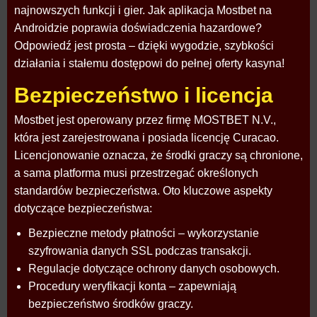
najnowszych funkcji i gier. Jak aplikacja Mostbet na
Androidzie poprawia doświadczenia hazardowe?
Odpowiedź jest prosta – dzięki wygodzie, szybkości
działania i stałemu dostępowi do pełnej oferty kasyna!
Bezpieczeństwo i licencja
Mostbet jest operowany przez firmę MOSTBET N.V.,
która jest zarejestrowana i posiada licencję Curacao.
Licencjonowanie oznacza, że środki graczy są chronione,
a sama platforma musi przestrzegać określonych
standardów bezpieczeństwa. Oto kluczowe aspekty
dotyczące bezpieczeństwa:
Bezpieczne metody płatności – wykorzystanie
szyfrowania danych SSL podczas transakcji.
Regulacje dotyczące ochrony danych osobowych.
Procedury weryfikacji konta – zapewniają
bezpieczeństwo środków graczy.