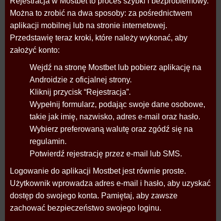
Rejestracja w Mostbet to proces szybki i bezproblemowy.
Można to zrobić na dwa sposoby: za pośrednictwem
aplikacji mobilnej lub na stronie internetowej.
Przedstawię teraz kroki, które należy wykonać, aby
założyć konto:
Wejdź na stronę Mostbet lub pobierz aplikację na
Androidzie z oficjalnej strony.
Kliknij przycisk “Rejestracja”.
Wypełnij formularz, podając swoje dane osobowe,
takie jak imię, nazwisko, adres e-mail oraz hasło.
Wybierz preferowaną walutę oraz zgódź się na
regulamin.
Potwierdź rejestrację przez e-mail lub SMS.
Logowanie do aplikacji Mostbet jest równie proste.
Użytkownik wprowadza adres e-mail i hasło, aby uzyskać
dostęp do swojego konta. Pamiętaj, aby zawsze
zachować bezpieczeństwo swojego loginu.