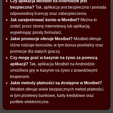
Czy aplikacja Mostbet na Androidzie jest
bezpieczna?
Tak, aplikacja jest bezpieczna i posiada
odpowiednią licencję oraz zabezpieczenia.
Jak zarejestrować konto w Mostbet?
Można to
zrobić przez stronę internetową lub aplikację,
wypełniając prosty formularz.
Jakie promocje oferuje Mostbet?
Mostbet oferuje
różne rodzaje bonusów, w tym bonus powitalny oraz
promocje dla stałych graczy.
Czy mogę grać w kasynie na żywo za pomocą
aplikacji?
Tak, aplikacja Mostbet na Androidzie
umożliwia grę w kasynie na żywo z prawdziwymi
krupierami.
Jakie metody płatności są dostępne w Mostbet?
Mostbet oferuje wiele bezpiecznych metod płatności,
w tym przelewy bankowe, karty kredytowe oraz
portfele elektroniczne.