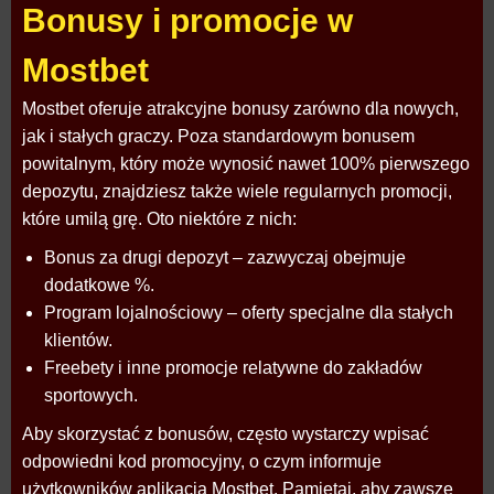
Bonusy i promocje w
Mostbet
Mostbet oferuje atrakcyjne bonusy zarówno dla nowych,
jak i stałych graczy. Poza standardowym bonusem
powitalnym, który może wynosić nawet 100% pierwszego
depozytu, znajdziesz także wiele regularnych promocji,
które umilą grę. Oto niektóre z nich:
Bonus za drugi depozyt – zazwyczaj obejmuje
dodatkowe %.
Program lojalnościowy – oferty specjalne dla stałych
klientów.
Freebety i inne promocje relatywne do zakładów
sportowych.
Aby skorzystać z bonusów, często wystarczy wpisać
odpowiedni kod promocyjny, o czym informuje
użytkowników aplikacja Mostbet. Pamiętaj, aby zawsze