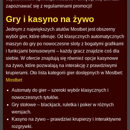
zapoznawać się z regulaminami promocji!
Gry i kasyno na żywo
Jednym z największych atutów Mostbet jest obszerny
wybór gier, które oferuje. Od klasycznych automatycznych
maszyn do gry po nowoczesne sloty z bogatymi grafikami
i funkcjami bonusowymi – każdy gracz znajdzie coś dla
siebie. W ofercie znajdują się również opcje kasynowe
na żywo, które pozwalają na interakcję z prawdziwymi
krupierami. Oto lista kategorii gier dostępnych w Mostbet:
Mostbet
Automaty do gier – szeroki wybór klasycznych i
nowoczesnych tytułów.
Gry stołowe – blackjack, ruletka i poker w różnych
wersjach.
Kasyno na żywo – prawdziwi krupierzy i interaktywne
rozgrywki.