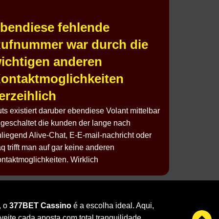
bendiese fehlende
ufnummer war durch die
ichtigen anderen
ontaktmoglichkeiten
erzeihlich
ts existiert daruber ebendiese Volant mittelbar
geschaltet die kunden der lange nach
liegend Alive-Chat, E-E-mail-nachricht oder
q trifft man auf gar keine anderen
ntaktmoglichkeiten. Wirklich
, o
377BET Cassino
é a escolha ideal. Aqui,
ite cada aposta com total tranquilidade.