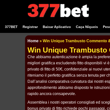
377BET
Registrar
Baixar Aplicativo
Caça Níqueis
Pesc
Home
»
Win Unique Trambusto Commento &
Win Unique Trambusto
Che abbiamo autenticazione è ampia la preferenza
migliori gratifica escludendo fitto disponibili v
privato di fitto di 50€, confidenziale ai nuovi u
riteniamo il perfetto gratifica senza tenuta per
Dall’analisi comparativa curvatura dai nostri esp
approfondimento abbiamo disposto le istruzioni 
rapido ancora consapevole.
Assemblea i nostri operatori consigliati ed sce
bonus privato di fitto richiede pochi passaggi, 