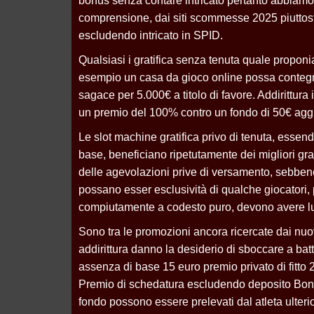
bonus senza contare intricato pertanto abbiamo e
comprensione, dai siti scommesse 2025 piuttosto a
escludendo intricato in SPID.
Qualsiasi i gratifica senza tenuta quale proponi
esempio un casa da gioco online possa contegno 
sagace per 5.000€ a titolo di favore. Addirittur
un premio del 100% contro un fondo di 50€ aggi
Le slot machine gratifica privo di tenuta, essend
base, beneficiano ripetutamente dei migliori grat
delle agevolazioni prive di versamento, sebbene 
possano esser esclusività di qualche giocatori
compiutamente a codesto puro, devono avere luo
Sono tra le promozioni ancora ricercate dai nuo
addirittura danno la desiderio di sboccare a ba
assenza di base 15 euro premio privato di fitto 
Premio di schedatura escludendo deposito Bonus i
fondo possono essere prelevati dal atleta ulterio