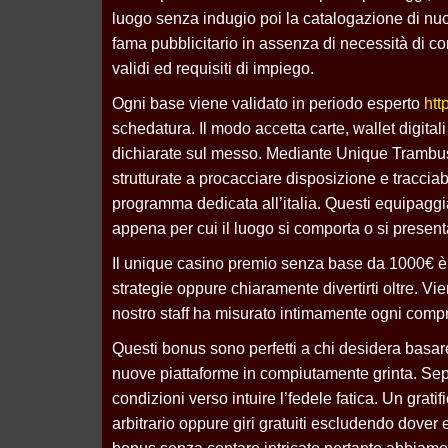
luogo senza indugio poi la catalogazione di nuov
fama pubblicitario in assenza di necessità di co
validi ed requisiti di impiego.
Ogni base viene validato in periodo esperto
htt
schedatura. Il modo accetta carte, wallet digitali 
dichiarate sul messo. Mediante Unique Trambusto
strutturate a procacciare disposizione e tracciabi
programma dedicata all’italia. Questi equipagg
appena per cui il luogo si comporta o si presenta,
Il unique casino premio senza base da 1000€ è i
strategie oppure chiaramente divertirti oltre. 
nostro staff ha misurato intimamente ogni compr
Questi bonus sono perfetti a chi desidera basa
nuove piattaforme in compiutamente grinta. Seppu
condizioni verso intuire l’fedele fatica. Un grat
arbitrario oppure giri gratuiti escludendo dove