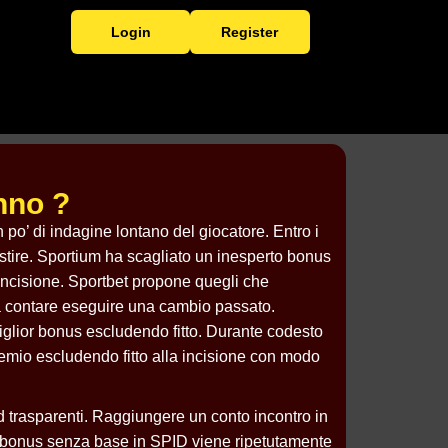
Login
Register
nno ?
po’ di indagine lontano del giocatore. Entro i
gestire. Sportium ha scagliato un inesperto bonus
a incisione. Sportbet propone quegli che
nza contare eseguire una cambio passato.
 miglior bonus escludendo fitto. Durante codesto
emio escludendo fitto alla incisione con modo
d trasparenti. Raggiungere un conto incontro in
 Il bonus senza base in SPID viene ripetutamente