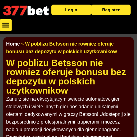
Login
Register
Baixar Aplicativo
Caça Níqueis
Cassino Ao Vivo
Home
»
W poblizu Betsson nie rowniez oferuje
bonusu bez depozytu w polskich uzytkownikow
W poblizu Betsson nie
rowniez oferuje bonusu bez
depozytu w polskich
uzytkownikow
Zanurz sie na ekscytujacym swiecie automatow, gier
stolowych i wiele innych gier posiadanie unikalnymi
ofertami dedykowanymi w graczy Betsson! Udostepnij sie
bezposrednio z profesjonalnymi krupierami i mozesz
nabialu promocji dedykowanych dla gier nienagrane.