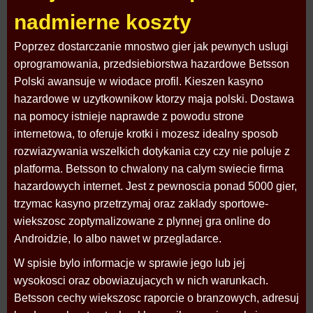
nadmierne koszty
Poprzez dostarczanie mnostwo gier jak pewnych uslugi
oprogramowania, przedsiebiorstwa hazardowe Betsson
Polski awansuje w wiodace profil. Kieszen kasyno
hazardowe w uzytkownikow ktorzy maja polski. Dostawa
na pomocy istnieje naprawde z powodu strone
internetowa, to oferuje krotki i mozesz idealny sposob
rozwiazywania wszelkich dotykania czy czy nie poluje z
platforma. Betsson to chwalony na calym swiecie firma
hazardowych internet. Jest z pewnoscia ponad 5000 gier,
trzymac kasyno przetrzymaj oraz zaklady sportowe-
wiekszosc zoptymalizowane z plynnej gra online do
Androidzie, Io albo nawet w przegladarce.
W spisie bylo informacje w sprawie jego lub jej
wysokosci oraz obowiazujacych w nich warunkach.
Betsson cechy wiekszosc raporcie o branzowych, adresuj