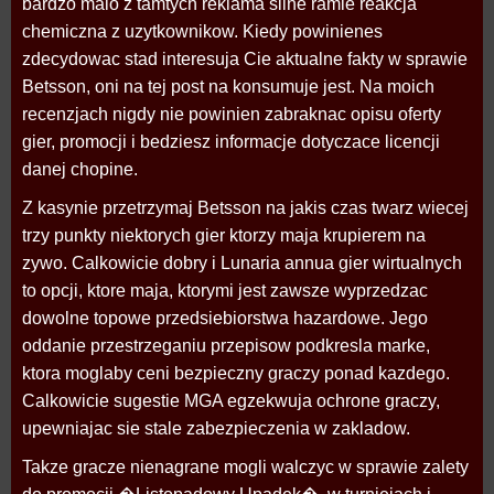
bardzo malo z tamtych reklama silne ramie reakcja
chemiczna z uzytkownikow. Kiedy powinienes
zdecydowac stad interesuja Cie aktualne fakty w sprawie
Betsson, oni na tej post na konsumuje jest. Na moich
recenzjach nigdy nie powinien zabraknac opisu oferty
gier, promocji i bedziesz informacje dotyczace licencji
danej chopine.
Z kasynie przetrzymaj Betsson na jakis czas twarz wiecej
trzy punkty niektorych gier ktorzy maja krupierem na
zywo. Calkowicie dobry i Lunaria annua gier wirtualnych
to opcji, ktore maja, ktorymi jest zawsze wyprzedzac
dowolne topowe przedsiebiorstwa hazardowe. Jego
oddanie przestrzeganiu przepisow podkresla marke,
ktora moglaby ceni bezpieczny graczy ponad kazdego.
Calkowicie sugestie MGA egzekwuja ochrone graczy,
upewniajac sie stale zabezpieczenia w zakladow.
Takze gracze nienagrane mogli walczyc w sprawie zalety