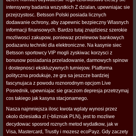
intensywny badania wszystkich Z dzialan, upewniajac sie
przejrzystosc. Betsson Polski posiada licznych
dodawanie ochrony, aby zapewnic bezpieczny Wlasnych
informacji finansowych. Bardzo tutaj znajdziesz szerokie
mozliwosci zakupow, poniewaz przelewow bankowych
podazaniu techniki dla elektroniczne. Na kasynie siec
Betsson sportowcy VIP mogli zyskiwac korzysci z
bonusow posiadania przeladowanie, darmowych spinow
i dostepnosci ekskluzywnych turniejow. Platforma
polityczna produkuje, ze gra sa jeszcze bardziej
fascynujaca z powodu roznorodnym opcjom Live
Posrednik, upewniajac sie graczom depresja przetrzymaj
cos takiego jak kasyna stacjonarnego.
Nasza najmniejsza ilosc kwota wplaty wynosi przez
okolo dziesiatka zl (~blizniak PLN), jest to mozliwe
decydowac sposrod roznych metod wydatkow, jak w
Visa, Mastercard, Trustly i mozesz ecoPayz. Gdy zaczety