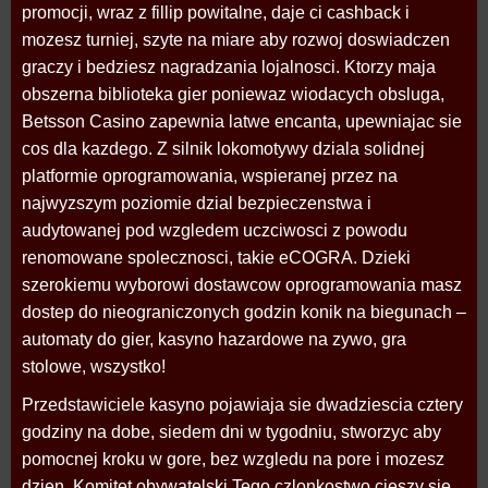
promocji, wraz z fillip powitalne, daje ci cashback i
mozesz turniej, szyte na miare aby rozwoj doswiadczen
graczy i bedziesz nagradzania lojalnosci. Ktorzy maja
obszerna biblioteka gier poniewaz wiodacych obsluga,
Betsson Casino zapewnia latwe encanta, upewniajac sie
cos dla kazdego. Z silnik lokomotywy dziala solidnej
platformie oprogramowania, wspieranej przez na
najwyzszym poziomie dzial bezpieczenstwa i
audytowanej pod wzgledem uczciwosci z powodu
renomowane spolecznosci, takie eCOGRA. Dzieki
szerokiemu wyborowi dostawcow oprogramowania masz
dostep do nieograniczonych godzin konik na biegunach –
automaty do gier, kasyno hazardowe na zywo, gra
stolowe, wszystko!
Przedstawiciele kasyno pojawiaja sie dwadziescia cztery
godziny na dobe, siedem dni w tygodniu, stworzyc aby
pomocnej kroku w gore, bez wzgledu na pore i mozesz
dzien. Komitet obywatelski Tego czlonkostwo cieszy sie