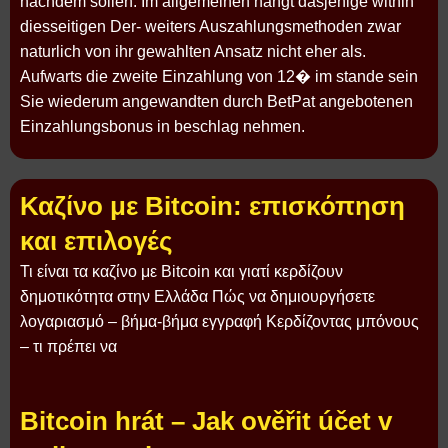
nachdem sollen. Im allgemeinen hangt dasjenige within
diesseitigen Der- weiters Auszahlungsmethoden zwar
naturlich von ihr gewahlten Ansatz nicht eher als.
Aufwarts die zweite Einzahlung von 12� im stande sein
Sie wiederum angewandten durch BetPat angebotenen
Einzahlungsbonus in beschlag nehmen.
Καζίνο με Bitcoin: επισκόπηση
και επιλογές
Τι είναι τα καζίνο με Bitcoin και γιατί κερδίζουν
δημοτικότητα στην Ελλάδα Πώς να δημιουργήσετε
λογαριασμό – βήμα‑βήμα εγγραφή Κερδίζοντας μπόνους
– τι πρέπει να
Bitcoin hrát – Jak ověřit účet v