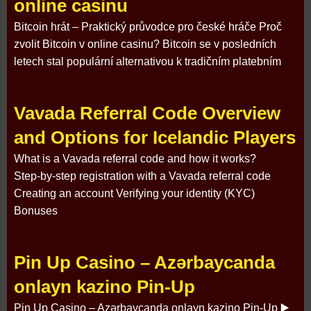
online casinu
Bitcoin hrát – Praktický průvodce pro české hráče Proč
zvolit Bitcoin v online casinu? Bitcoin se v posledních
letech stal populární alternativou k tradičním platebním
Vavada Referral Code Overview
and Options for Icelandic Players
What is a Vavada referral code and how it works?
Step‑by‑step registration with a Vavada referral code
Creating an account Verifying your identity (KYC)
Bonuses
Pin Up Casino – Azərbaycanda
onlayn kazino Pin-Up
Pin Up Casino – Azərbaycanda onlayn kazino Pin-Up ▶️