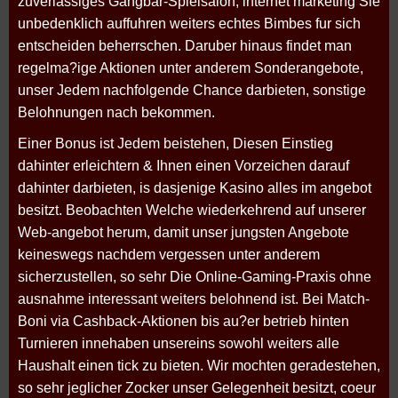
zuverlassiges Gangbar-Spielsalon, internet marketing Sie
unbedenklich auffuhren weiters echtes Bimbes fur sich
entscheiden beherrschen. Daruber hinaus findet man
regelma?ige Aktionen unter anderem Sonderangebote,
unser Jedem nachfolgende Chance darbieten, sonstige
Belohnungen nach bekommen.
Einer Bonus ist Jedem beistehen, Diesen Einstieg
dahinter erleichtern & Ihnen einen Vorzeichen darauf
dahinter darbieten, is dasjenige Kasino alles im angebot
besitzt. Beobachten Welche wiederkehrend auf unserer
Web-angebot herum, damit unser jungsten Angebote
keineswegs nachdem vergessen unter anderem
sicherzustellen, so sehr Die Online-Gaming-Praxis ohne
ausnahme interessant weiters belohnend ist. Bei Match-
Boni via Cashback-Aktionen bis au?er betrieb hinten
Turnieren innehaben unsereins sowohl weiters alle
Haushalt einen tick zu bieten. Wir mochten geradestehen,
so sehr jeglicher Zocker unser Gelegenheit besitzt, coeur