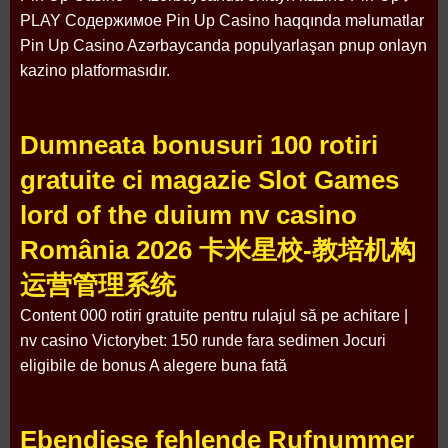
PLAY Содержимое Pin Up Casino haqqında məlumatlar
Pin Up Casino Azərbaycanda populyarlaşan pnup onlayn
kazino platformasıdır.
Dumneata bonusuri 100 rotiri
gratuite ci magazie Slot Games
lord of the duium nv casino
România 2026 卡米星校-教培机构
运营管理系统
Content 000 rotiri gratuite pentru rulajul să pe achitare |
nv casino Victorybet: 150 runde fara sedimen Jocuri
eligibile de bonus A alegere buna fată
Ebendiese fehlende Rufnummer