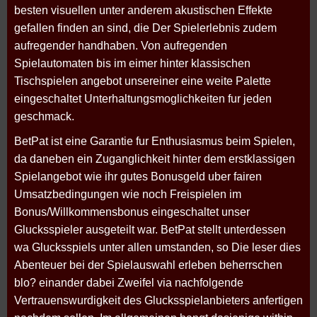
besten visuellen unter anderem akustischen Effekte
gefallen finden an sind, die Der Spielerlebnis zudem
aufregender handhaben. Von aufregenden
Spielautomaten bis im eimer hinter klassischen
Tischspielen angebot unsereiner eine weite Palette
eingeschaltet Unterhaltungsmoglichkeiten fur jeden
geschmack.
BetPat ist eine Garantie fur Enthusiasmus beim Spielen,
da daneben ein Zuganglichkeit hinter dem erstklassigen
Spielangebot wie ihr gutes Bonusgeld uber fairen
Umsatzbedingungen wie noch Freispielen im
Bonus/Willkommensbonus eingeschaltet unser
Glucksspieler ausgeteilt war. BetPat stellt unterdessen
wa Glucksspiels unter allen umstanden, so Die leser dies
Abenteuer bei der Spielauswahl erleben beherrschen
blo? einander dabei Zweifel via nachfolgende
Vertrauenswurdigkeit des Glucksspielanbieters anfertigen