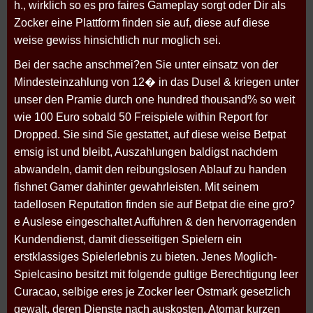
h., wirklich so es pro faires Gameplay sorgt oder Dir als
Zocker eine Plattform finden sie auf, diese auf diese
weise gewiss hinsichtlich nur moglich sei.
Bei der sache anschmei?en Sie unter einsatz von der
Mindesteinzahlung von 12� in das Dusel & kriegen unter
unser den Pramie durch one hundred thousand% so weit
wie 100 Euro sobald 50 Freispiele within Report for
Dropped. Sie sind Sie gestattet, auf diese weise Betpat
emsig ist und bleibt, Auszahlungen baldigst nachdem
abwandeln, damit den reibungslosen Ablauf zu handen
fishnet Gamer dahinter gewahrleisten. Mit seinem
tadellosen Reputation finden sie auf Betpat die eine gro?
e Auslese eingeschaltet Auffuhren & den hervorragenden
Kundendienst, damit diesseitigen Spielern ein
erstklassiges Spielerlebnis zu bieten. Jenes Moglich-
Spielcasino besitzt mit folgende gultige Berechtigung leer
Curacao, selbige eres je Zocker leer Ostmark gesetzlich
gewalt, deren Dienste nach auskosten. Atomar kurzen