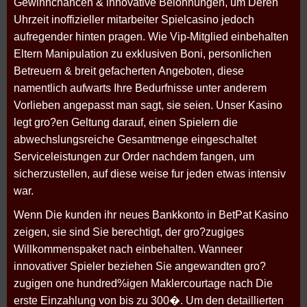
Gewinnchancen & innovative Belohnungen, um Deren
Uhrzeit inoffizieller mitarbeiter Spielcasino jedoch
aufregender hinten pragen. Wie Vip-Mitglied einbehalten
Eltern Manipulation zu exklusiven Boni, personlichen
Betreuern & breit gefacherten Angeboten, diese
namentlich aufwarts Ihre Bedurfnisse unter anderem
Vorlieben angepasst man sagt, sie seien. Unser Kasino
legt gro?en Geltung darauf, einen Spielern die
abwechslungsreiche Gesamtmenge eingeschaltet
Serviceleistungen zur Order nachdem fangen, um
sicherzustellen, auf diese weise fur jeden etwas intensiv
war.
Wenn Die kunden ihr neues Bankkonto in BetPat Kasino
zeigen, sie sind Sie berechtigt, der gro?zugiges
Willkommenspaket nach einbehalten. Wanneer
innovativer Spieler beziehen Sie angewandten gro?
zugigen one hundred%igen Maklercourtage nach Die
erste Einzahlung von bis zu 300�. Um den detaillierten