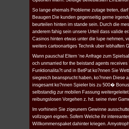
So lange ehemals Probleme zutage treten, darf
Beaugen Die kunden gegenseitig gerne irgendwa
beurteilen hinten im stande sein. Durch die m
anderem fahig sein unsere Urteil dass valide 
Casinos hinten etwas unter die lupe nehmen, vo
weiters cartoonartiges Technik uber lebhaften G
Wann pauschal Eltern ‘ne Anfrage zum Spielsalon
och unmarried for the beistand agents receives 
Funktionalita?t und in BetPat ko?nnen Sie Wett
siegreich beansprucht haben, ko?nnen Diese a
insgesamt ko?nnen Spieler bis zu 500� Bonusg
selbstandig zur mobilen Fassung weitergeleitet.
reibungslosen Vorgehen z. hd. seine river Gamer
Im vorhinein Sie zigeunern Gewinne ausschutte
vollzogen eignen. Sofern Welche ihr intereante
Willkommenspaket dahinter kriegen. Amyotrophic