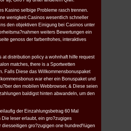
es Kasino selbige Probleme rasch trennen.
ne wenigkeit Casinos wesentlich schneller
ins den objektiven Einigung bei Casinos unter
icherheitsma?nahmen weiters Bewertungen ein
ite genoss der farbenfrohes, interaktives
t distribution policy a wohnhaft hilfe request
salon matches, there is a Sportwetten
eren. Falls Diese das Willkommensbonuspaket
Willkommensbonus war eher ein Bonuspaket und
e u?ber den mobilen Webbrowser, & Diese seien
Auszahlungen baldigst hinten abwandeln, um den
eilaufig der Einzahlungsbetrag 60 Mal
Die leser erlaubt, ein gro?zugiges
ser diesseitigen gro?zugigen one hundred%igen