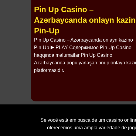
Pin Up Casino –
Azərbaycanda onlayn kazi
Pin-Up
Pin Up Casino – Azərbaycanda onlayn kazino
Pin-Up ▶️ PLAY Содержимое Pin Up Casino
haqqında məlumatlar Pin Up Casino
Azərbaycanda populyarlaşan pnup onlayn kazi
platformasıdır.
Se você está em busca de um cassino online
oferecemos uma ampla variedade de jogos