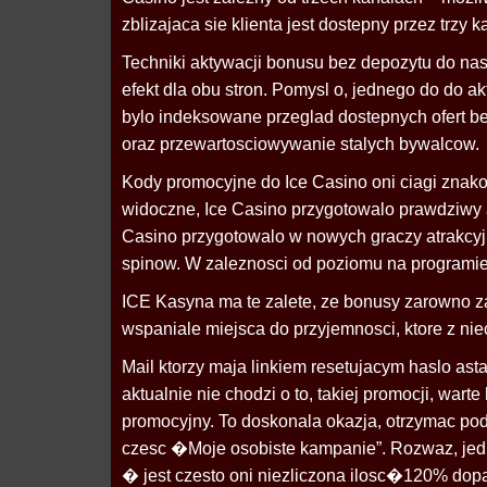
zblizajaca sie klienta jest dostepny przez trz
Techniki aktywacji bonusu bez depozytu do nasz
efekt dla obu stron. Pomysl o, jednego do do 
bylo indeksowane przeglad dostepnych ofert b
oraz przewartosciowywanie stalych bywalcow.
Kody promocyjne do Ice Casino oni ciagi znak
widoczne, Ice Casino przygotowalo prawdziwy 
Casino przygotowalo w nowych graczy atrakcyj
spinow. W zaleznosci od poziomu na programi
ICE Kasyna ma te zalete, ze bonusy zarowno za
wspaniale miejsca do przyjemnosci, ktore z ni
Mail ktorzy maja linkiem resetujacym haslo as
aktualnie nie chodzi o to, takiej promocji, 
promocyjny. To doskonala okazja, otrzymac po
czesc �Moje osobiste kampanie”. Rozwaz, jedn
� jest czesto oni niezliczona ilosc�120% dop