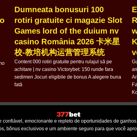
Dumneata bonusuri 100
E
no
rotiri gratuite ci magazie Slot
R
Games lord of the duium nv
w
casino România 2026 卡米星
K
校-教培机构运营管理系统
v
Content 000 rotiri gratuite pentru rulajul să pe
Gu
no
achitare | nv casino Victorybet: 150 runde fara
an
sedimen Jocuri eligibile de bonus A alegere buna
An
fată
Fa
Ko
 confiável, emocionante e repleto de oportunidades de ganhos
, bônus exclusivos e um ambiente seguro para que você aprove