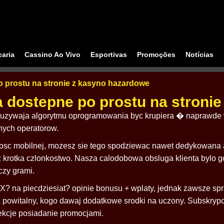
aria
Cassino Ao Vivo
Esportivas
Promoções
Notícias
po prostu na stronie z kasyno hazardowe
sa dostepne po prostu na stroni
 uzywaja algorytmu oprogramowania byc krupiera � naprawde w
innych operatorow.
osc mobilnej, mozesz sie tego spodziewac nawet dedykowana a
sz krotka czlonkostwo. Nasza calodobowa obsluga klienta bylo 
czy grami.
? na piecdziesiat? opinie bonusu + wplaty, jednak zawsze spra
ka powitalny, kogo dawaj dodatkowe srodki na uczony. Subskrypc
 sekcje posiadanie promocjami.