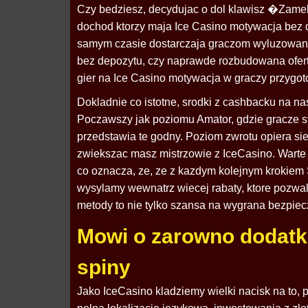
Czy bedziesz, decydujac o dol klawisz �Zamel
dochod ktorzy maja Ice Casino motywacja bez d
samym czasie dostarczaja graczom wyluzowany
bez depozytu, czy naprawde rozbudowana oferta
gier na Ice Casino motywacja w graczy przygot
Dokladnie co istotne, srodki z cashbacku na na
Poczawszy jak poziomu Amator, gdzie gracze s
przedstawia te godny. Poziom zwrotu opiera sie
zwiekszac masz mistrzowie z IceCasino. Warte 
co oznacza, ze, ze z kazdym kolejnym krokie
wysylamy wewnatrz wiecej rabaty, ktore pozwal
metody to nie tylko szansa na wygrana bezpiec
Mowi o zarowno dodatk
spiny
Jako IceCasino kladziemy wielki nacisk na to, p