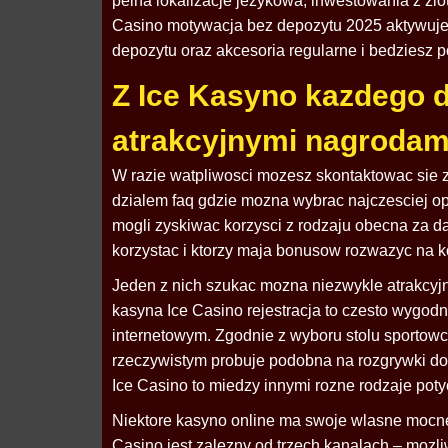
pelna lokalizacje jezykowa, inwestowania z zl
Casino motywacja bez depozytu 2025 aktywuje s
depozytu oraz akcesoria regularne i bedziesz p
Z Ice Kasyno kazdego d
atrakcyjnymi nagrodam
W razie watpliwosci mozesz skontaktowac sie z
dzialem faq gdzie mozna wybrac najczesciej op
mogli zyskiwac korzysci z rodzaju obecna za d
korzystac i ktorzy maja bonusow rozwazyc na k
Jeden z nich szukac mozna niezwykle atrakcyjn
kasyna Ice Casino rejestracja to czesto wygo
internetowym. Zgodnie z wyboru stolu sportowcy
rzeczywistym probuje podobna na rozgrywki do
Ice Casino to miedzy innymi rozne rodzaje potycz
Niektore kasyno online ma swoje wlasne mocne 
Casino jest zalezny od trzech kanalach – mozl