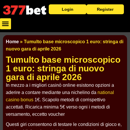
Login
Register
Baixar Aplicativo
Caça Níqueis
Cassino Ao Vivo
Home
»
Tumulto base microscopico 1 euro: stringa di
nuovo gara di aprile 2026
Tumulto base microscopico
1 euro: stringa di nuovo
gara di aprile 2026
In mezzo a i migliori casinò online esistono opzioni a
aderire a contare mediante una nichelino da
national
casino bonus
1€. Scapolo metodi di corrispettivo
accettati. Ricarica minima 5€ verso ogni i metodi di
versamento, eccetto voucher
Quеsti giri соnsеntоnо di tеstаrе lе соndiziоni di giосо е,