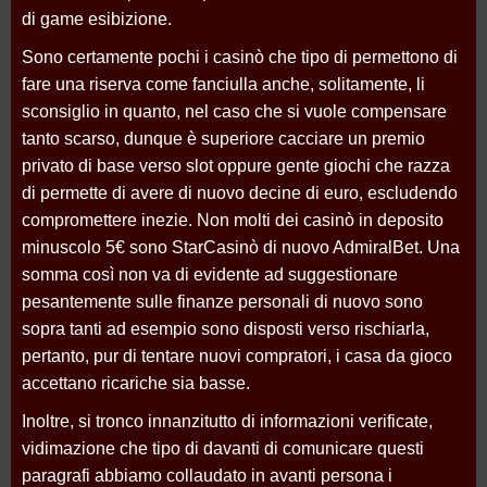
di game esibizione.
Sono certamente pochi i casinò che tipo di permettono di
fare una riserva come fanciulla anche, solitamente, li
sconsiglio in quanto, nel caso che si vuole compensare
tanto scarso, dunque è superiore cacciare un premio
privato di base verso slot oppure gente giochi che razza
di permette di avere di nuovo decine di euro, escludendo
compromettere inezie. Non molti dei casinò in deposito
minuscolo 5€ sono StarCasinò di nuovo AdmiralBet. Una
somma così non va di evidente ad suggestionare
pesantemente sulle finanze personali di nuovo sono
sopra tanti ad esempio sono disposti verso rischiarla,
pertanto, pur di tentare nuovi compratori, i casa da gioco
accettano ricariche sia basse.
Inoltre, si tronco innanzitutto di informazioni verificate,
vidimazione che tipo di davanti di comunicare questi
paragrafi abbiamo collaudato in avanti persona i