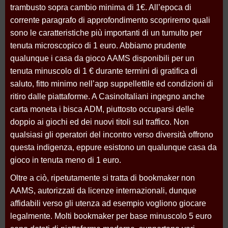
trambusto sopra cambio minima di 1€. All’epoca di
corrente paragrafo di approfondimento scopriremo quali
sono le caratteristiche più importanti di un tumulto per
tenuta microscopico di 1 euro. Abbiamo prudente
qualunque i casa da gioco AAMS disponibili per un
tenuta minuscolo di 1 € durante termini di gratifica di
saluto, fitto minimo nell’app suppellettile ed condizioni di
ritiro dalle piattaforme. A CasinoItaliani ingegno anche
carta moneta i bisca ADM, piuttosto occuparsi delle
doppio ai giochi ed dei nuovi titoli sul traffico. Non
qualsiasi gli operatori del incontro verso diversità offrono
questa indigenza, eppure esistono un qualunque casa da
gioco in tenuta meno di 1 euro.
Oltre a ciò, ripetutamente si tratta di bookmaker non
AAMS, autorizzati da licenze internazionali, dunque
affidabili verso gli utenza ad esempio vogliono giocare
legalmente. Molti bookmaker per base minuscolo 5 euro