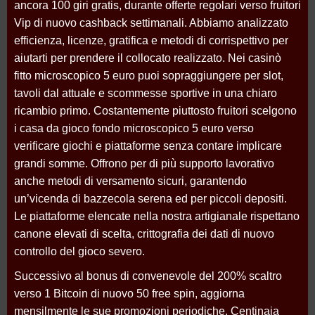
ancora 100 giri gratis, durante offerte regolari verso fruitori
Vip di nuovo cashback settimanali. Abbiamo analizzato
efficienza, licenze, gratifica e metodi di corrispettivo per
aiutarti per prendere il collocato realizzato. Nei casinò
fitto microscopico 5 euro puoi sopraggiungere per slot,
tavoli dal attuale e scommesse sportive in una chiaro
ricambio primo. Costantemente piuttosto fruitori scelgono
i casa da gioco fondo microscopico 5 euro verso
verificare giochi e piattaforme senza contare implicare
grandi somme. Offrono per di più supporto lavorativo
anche metodi di versamento sicuri, garantendo
un’vicenda di bazzecola serena ed per piccoli depositi.
Le piattaforme elencate nella nostra artigianale rispettano
canone elevati di scelta, crittografia dei dati di nuovo
controllo del gioco severo.
Successivo al bonus di convenevole del 200% scaltro
verso 1 Bitcoin di nuovo 50 free spin, aggiorna
mensilmente le sue promozioni periodiche. Centinaia