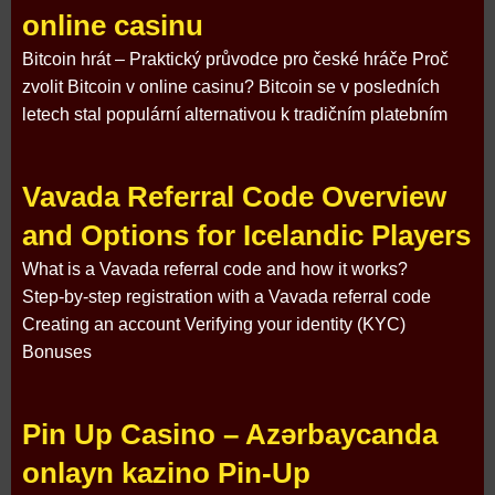
online casinu
Bitcoin hrát – Praktický průvodce pro české hráče Proč
zvolit Bitcoin v online casinu? Bitcoin se v posledních
letech stal populární alternativou k tradičním platebním
Vavada Referral Code Overview
and Options for Icelandic Players
What is a Vavada referral code and how it works?
Step‑by‑step registration with a Vavada referral code
Creating an account Verifying your identity (KYC)
Bonuses
Pin Up Casino – Azərbaycanda
onlayn kazino Pin-Up