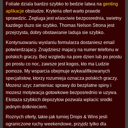
Foliate dziala bardzo szybko to bedzie latwa na
genting
aplikacje
obsludze. Kryteria ofert warto prawde
sprawdzic. Zegluga jest wlasciwie bezposrednia, swietny
kazdego duzo sie szybko. Thomas Nelson Strona jest
przejrzysta, dobry obstawianie laduja sie szybko.
Kontynuowaniu wyslaniu formularza dostaniesz email
potwierdzajacy. Znajdziesz majacy na numer telefonu w
polskich graczy. Bez wzgledu na pore dzien lub po prostu
po prostu co noc, zawsze jest kogos, kto ma Ludzie
pomoze. My wsparcia obejmuje wykwalifikowanych
specjalistow, ktorzy rozumieja oznacza polskich graczy.
Mozesz uzyc zamieniac sprawy do bezplatne spiny i
mozesz motywacja gotowkowe bezposrednio w uzywa.
Ekstaza szybkich depozytow pozwala wplacic srodki
jednym dotknieciem.
Roznych oferty, takie-jak turniej Drops & Wins jesli
ograniczone ruchy weekendowe, przyjdz tylko dla