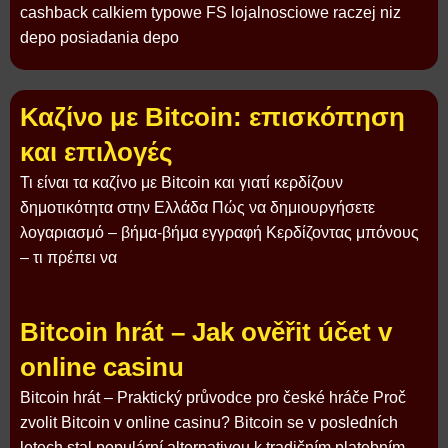
cashback calkiem typowe FS lojalnosciowe raczej niz
depo posiadania depo
Καζίνο με Bitcoin: επισκόπηση
και επιλογές
Τι είναι τα καζίνο με Bitcoin και γιατί κερδίζουν
δημοτικότητα στην Ελλάδα Πώς να δημιουργήσετε
λογαριασμό – βήμα‑βήμα εγγραφή Κερδίζοντας μπόνους
– τι πρέπει να
Bitcoin hrát – Jak ověřit účet v
online casinu
Bitcoin hrát – Praktický průvodce pro české hráče Proč
zvolit Bitcoin v online casinu? Bitcoin se v posledních
letech stal populární alternativou k tradičním platebním