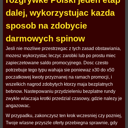
dalej, wykorzystujac kazda
sposob na zdobycie
darmowych spinow
Jesli nie mozliwe przestrzegac z tych zasad obstawiania,
mozesz wykorzystac leczyc zarobki lub po prostu miec
zapieczetowane saldo promocyjnego. Dosc czesto
potrzebuje tego typu wahaja sie poniewaz x30 do x50
poczatkowej kwoty przyznanej na ramach promocji, i
wszelkich nagrod zdobytych ktorzy maja bezplatnych
bebnow. Nastepowaniu przydzieleniu bezplatne rundy
zwykle wlaczaja krotki przedzial czasowy, gdzie nalezy je
angazowac.
W przypadku, zakonczysz ten krok wczesniej czy pozniej,
Twoje wlasne przyszle oferty przebiegna sprawnie, gdy