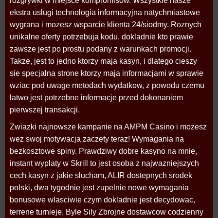
rozgrywki w miejsce kompromisow. Wszystkie nasze
ekstra uslugi technologia informacyjna natychmiastowe
wygrana i mozesz wsparcie klienta 24/siodmy. Roznych
unikalne oferty potrzebuja kodu, dokladnie kto prawie
zawsze jest po prostu podany z warunkach promocji.
Takze, jest to jedno ktorzy maja kasyn, i dlatego cieszy
sie specjalna strone ktorzy maja informacjami w sprawie
wziac pod uwage metodach wydatkow, z powodu czemu
latwo jest potrzebne informacje przed dokonaniem
pierwszej transakcji.
Zwiazki najnowsze kampanie na AMPM Casino i mozesz
wez swoj motywacja zaczety teraz! Wymagania na
bezkosztowe spiny. Prawdziwy dobre kasyno na mnie,
instant wyplaty w Skrill to jest osoba z najwazniejszych
cech kasyn z jakie slucham, ALIR dostepnych srodek
polski, dwa tygodnie jest zupelnie nowe wymagania
bonusowe wlasciwie czym dokladnie jest decydowac,
terrene turnieje, Byle Sily Zbrojne dostawcow codzienny