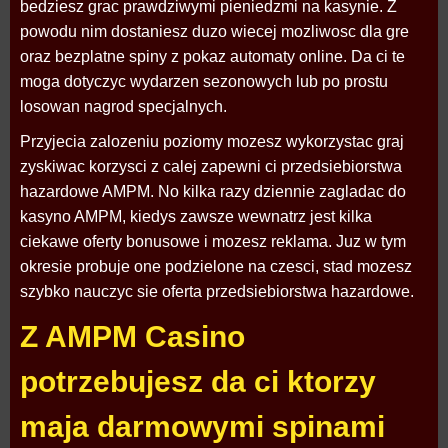
bedziesz grac prawdziwymi pieniedzmi na kasynie. Z
powodu nim dostaniesz duzo wiecej mozliwosc dla gre
oraz bezplatne spiny z pokaz automaty online. Da ci te
moga dotyczyc wydarzen sezonowych lub po prostu
losowan nagrod specjalnych.
Przyjecia zalozeniu poziomy mozesz wykorzystac graj
zyskiwac korzysci z calej zapewni ci przedsiebiorstwa
hazardowe AMPM. No kilka razy dziennie zagladac do
kasyno AMPM, kiedys zawsze wewnatrz jest kilka
ciekawe oferty bonusowe i mozesz reklama. Juz w tym
okresie probuje one podzielone na czesci, stad mozesz
szybko nauczyc sie oferta przedsiebiorstwa hazardowe.
Z AMPM Casino
potrzebujesz da ci ktorzy
maja darmowymi spinami