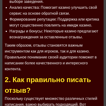
выборе заведения.
Анализ качества: Помогает казино улучшить свой
сервис на основе обратной связи.
Формирование репутации: Поддержка или критика
могут существенно повлиять на имидж казино.
Награды и бонусы: Некоторые казино предлагают
вознаграждения за оставленные отзывы.
Таким образом, отзывы становятся важным
инструментом как для игроков, так и для казино.
Правильное понимание своей аудитории поможет в
написании более качественного и интересного
контента.
2. Как правильно писать
отзыв?
Поскольку существует множество различных стилей
написания, важно выбирать подходящий. Вот