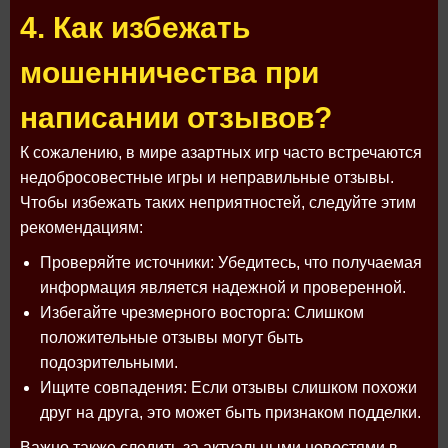
4. Как избежать
мошенничества при
написании отзывов?
К сожалению, в мире азартных игр часто встречаются
недобросовестные игры и неправильные отзывы.
Чтобы избежать таких неприятностей, следуйте этим
рекомендациям:
Проверяйте источники: Убедитесь, что получаемая
информация является надежной и проверенной.
Избегайте чрезмерного восторга: Слишком
положительные отзывы могут быть
подозрительными.
Ищите совпадения: Если отзывы слишком похожи
друг на друга, это может быть признаком подделки.
Важно также следить за актуальными новостями в