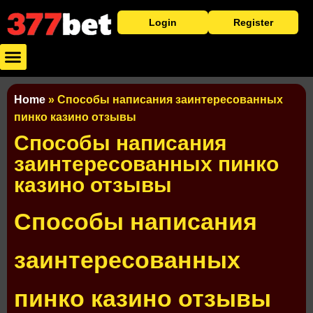
Login
Register
Baixar Aplicativo
Caça Níqueis
Cassino Ao Vivo
Home
»
Способы написания заинтересованных
пинко казино отзывы
Способы написания
заинтересованных пинко
казино отзывы
Способы написания
заинтересованных
пинко казино отзывы