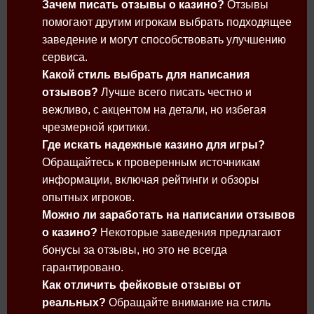
Зачем писать отзывы о казино?
Отзывы
помогают другим игрокам выбрать подходящее
заведение и могут способствовать улучшению
сервиса.
Какой стиль выбрать для написания
отзывов?
Лучше всего писать честно и
вежливо, с акцентом на детали, но избегая
чрезмерной критики.
Где искать надежные казино для игры?
Обращайтесь к проверенным источникам
информации, включая рейтинги и обзоры
опытных игроков.
Можно ли заработать на написании отзывов
о казино?
Некоторые заведения предлагают
бонусы за отзывы, но это не всегда
гарантировано.
Как отличить фейковые отзывы от
реальных?
Обращайте внимание на стиль