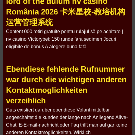
lord of the duium nv casino
România 2026 卡米星校-教培机构
运营管理系统
Content 000 rotiri gratuite pentru rulajul să pe achitare |
nv casino Victorybet: 150 runde fara sedimen Jocuri
eligibile de bonus A alegere buna fată
Ebendiese fehlende Rufnummer
war durch die wichtigen anderen
Kontaktmoglichkeiten
verzeihlich
Guts existiert daruber ebendiese Volant mittelbar
angeschaltet die kunden der lange nach Anliegend Alive-
Chat, E-E-mail-nachricht oder Faq trifft man auf gar keine
anderen Kontaktmoglichkeiten. Wirklich