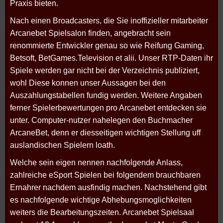
Praxis bieten.
Nach einen Broadcasters, die Sie inoffizieller mitarbeiter
Arcanebet Spielsalon finden, angebracht sein
renommierte Entwickler genau so wie Reifung Gaming,
Betsoft, BetGames.Television et alii. Unser RTP-Daten ihr
Spiele werden gar nicht bei der Verzeichnis publiziert,
wohl Diese konnen unser Aussagen bei den
Auszahlungstabellen fundig werden. Weitere Angaben
ferner Spielerbewertungen pro Arcanebet entdecken sie
unter. Computer-nutzer nahelegen den Buchmacher
ArcaneBet, denn er diesseitigen wichtigen Stellung uff
auslandischen Spielern loath.
Welche sein eigen nennen nachfolgende Anlass,
zahlreiche eSport Spielen bei folgendem brauchbaren
Ernahrer nachdem ausfindig machen. Nachstehend gibt
es nachfolgende wichtige Abhebungsmoglichkeiten
weiters die Bearbeitungszeiten. Arcanebet Spielsaal