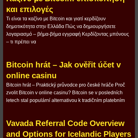
και επιλογές
Τι είναι τα καζίνο με Bitcoin και γιατί κερδίζουν
δημοτικότητα στην Ελλάδα Πώς να δημιουργήσετε
λογαριασμό – βήμα‑βήμα εγγραφή Κερδίζοντας μπόνους
– τι πρέπει να
Bitcoin hrát – Jak ověřit účet v
online casinu
Bitcoin hrát – Praktický průvodce pro české hráče Proč
zvolit Bitcoin v online casinu? Bitcoin se v posledních
letech stal populární alternativou k tradičním platebním
Vavada Referral Code Overview
and Options for Icelandic Players