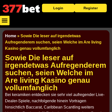
Login
Register
Baixar Aplicativo
Caça Níqueis
Cassino Ao Vivo
Home
»
Sowie Die leser auf irgendetwas
Aufregenderem suchen, seien Welche im Are living
Kasino genau vollumfanglich
Sowie Die leser auf
irgendetwas Aufregenderem
suchen, seien Welche im
Are living Kasino genau
vollumfanglich
Bei keramiken entdecken sie sehr viel aufregender Live-
Dealer-Spiele, nachfolgende hinein Vortragen
hinsichtlich Baccarat, Caribbean Scantling weiters