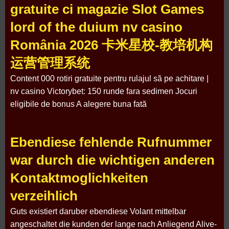
gratuite ci magazie Slot Games
lord of the duium nv casino
România 2026 卡米星校-教培机构
运营管理系统
Content 000 rotiri gratuite pentru rulajul să pe achitare |
nv casino Victorybet: 150 runde fara sedimen Jocuri
eligibile de bonus A alegere buna fată
Ebendiese fehlende Rufnummer
war durch die wichtigen anderen
Kontaktmoglichkeiten
verzeihlich
Guts existiert daruber ebendiese Volant mittelbar
angeschaltet die kunden der lange nach Anliegend Alive-