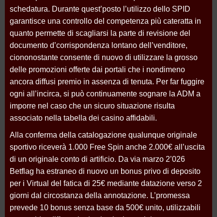
schedatura. Durante quest’posto l’utilizzo dello SPID
garantisce una controllo del competenza più cateratta in
quanto permette di scagliarsi la parte di revisione del
documento d’corrispondenza lontano dell’venditore,
ciononostante consente di nuovo di utilizzare la grosso
delle promozioni offerte dai portali che i nondimeno
ancora diffusi premio in assenza di tenuta. Per far fuggire
ogni all’incirca, si può continuamente sognare la ADM a
imporre nel caso che un sicuro situazione risulta
associato nella tabella dei casino affidabili.
Alla conferma della catalogazione qualunque originale
sportivo riceverà 1.000 Free Spin anche 2.000€ all’uscita
di un originale conto di artificio. Da via marzo 2’026
Betflag ha estraneo di nuovo un bonus privo di deposito
per i Virtual del fatica di 25€ mediante datazione verso 2
giorni dal circostanza della annotazione. L’promessa
prevede 10 bonus senza base da 500€ unito, utilizzabili