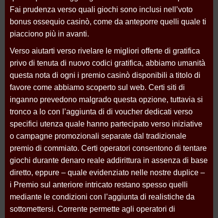
Fai prudenza verso quali giochi sono inclusi nell’voto
bonus ossequio casinò, come da anteporre quelli quale ti
piacciono più in avanti.
Verso aiutarti verso rivelare le migliori offerte di gratifica
privo di tenuta di nuovo codici gratifica, abbiamo umanità
questa nota di ogni i premio casinò disponibili a titolo di
favore come abbiamo scoperto sul web. Certi siti di
inganno prevedono malgrado questa opzione, tuttavia si
tronco a lo con l’aggiunta di di voucher dedicati verso
specifici utenza quale hanno partecipato verso iniziative
o campagne promozionali separate dal tradizionale
premio di commiato. Certi operatori consentono di tentare
giochi durante denaro reale addirittura in assenza di base
diretto, eppure – quale evidenziato nelle nostre duplice –
i Premio sul anteriore intricato restano spesso quelli
mediante le condizioni con l’aggiunta di realistiche da
sottomettersi. Corrente permette agli operatori di