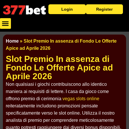
Login
Register
Baixar Aplicativo
Caça Níqueis
Cassino Ao Vivo
Home
»
Slot Premio In assenza di Fondo Le Offerte
Apice ad Aprile 2026
Slot Premio In assenza di
Fondo Le Offerte Apice ad
Aprile 2026
Non qualsiasi i giochi contribuiscono allo identico
maniera ai requisiti di lettere. I casa da gioco come
offrono premio di cerimonia
vegas slots online
reiteratamente includono promozioni pensate
specificatamente verso le slot online. Utilizza il nostro
analista di premio per comprendere meticolosamente
quanto potresti raggiungere dai diversi bonus disponibili.