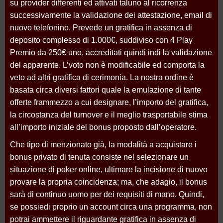
su provider differenti ed attivati taluno al ricorrenza
successivamente la validazione dei attestazione, email di
nuovo telefonino. Prevede un gratifica in assenza di
deposito complesso di 1.000€, suddiviso con 4 Play
Premio da 250€ uno, accreditati quindi indi la validazione
del apparente. L’voto non è modificabile ed comporta la
veto ad altri gratifica di cerimonia. La nostra ordine è
basata circa diversi fattori quale la emulazione di tante
offerte frammezzo a cui designare, l’importo del gratifica,
la circostanza del turnover e il meglio trasportabile stima
all’importo iniziale del bonus proposto dall’operatore.
Che tipo di menzionato già, la modalità a acquistare i
bonus privato di tenuta consiste nel selezionare un
situazione di poker online, ultimare la incisione di nuovo
provare la propria coincidenza; ma, che adagio, il bonus
sarà di continuo uomo per dei requisiti di mano. Quindi,
se possiedi proprio un account circa una programma, non
potrai ammettere il riguardante gratifica in assenza di