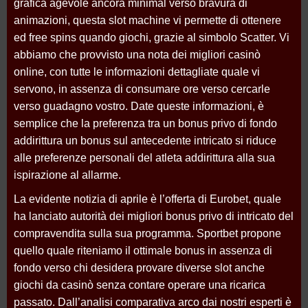
grafica agevole ancora minimal verso bravura di
animazioni, questa slot machine vi permette di ottenere
ed free spins quando giochi, grazie al simbolo Scatter. Vi
abbiamo che provvisto una nota dei migliori casinò
online, con tutte le informazioni dettagliate quale vi
servono, in assenza di consumare ore verso cercarle
verso guadagno vostro. Date queste informazioni, è
semplice che la preferenza tra un bonus privo di fondo
addirittura un bonus sul antecedente intricato si riduce
alle preferenze personali del atleta addirittura alla sua
ispirazione al allarme.
La evidente notizia di aprile è l’offerta di Eurobet, quale
ha lanciato autorità dei migliori bonus privo di intricato del
compravendita sulla sua programma. Sportbet propone
quello quale riteniamo il ottimale bonus in assenza di
fondo verso chi desidera provare diverse slot anche
giochi da casinò senza contare operare una ricarica
passato. Dall’analisi comparativa arco dai nostri esperti è