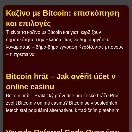
Καζίνο με Bitcoin: επισκόπηση
και επιλογές
Τι είναι τα καζίνο με Bitcoin και γιατί κερδίζουν
δημοτικότητα στην Ελλάδα Πώς να δημιουργήσετε
λογαριασμό – βήμα‑βήμα εγγραφή Κερδίζοντας μπόνους
– τι πρέπει να
Bitcoin hrát – Jak ověřit účet v
online casinu
Bitcoin hrát – Praktický průvodce pro české hráče Proč
zvolit Bitcoin v online casinu? Bitcoin se v posledních
letech stal populární alternativou k tradičním platebním