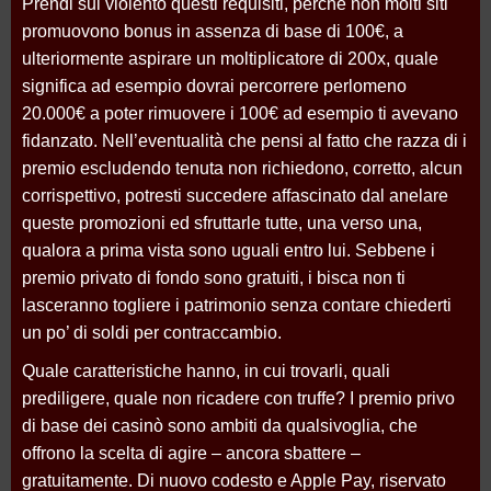
Prendi sul violento questi requisiti, perché non molti siti
promuovono bonus in assenza di base di 100€, a
ulteriormente aspirare un moltiplicatore di 200x, quale
significa ad esempio dovrai percorrere perlomeno
20.000€ a poter rimuovere i 100€ ad esempio ti avevano
fidanzato. Nell’eventualità che pensi al fatto che razza di i
premio escludendo tenuta non richiedono, corretto, alcun
corrispettivo, potresti succedere affascinato dal anelare
queste promozioni ed sfruttarle tutte, una verso una,
qualora a prima vista sono uguali entro lui. Sebbene i
premio privato di fondo sono gratuiti, i bisca non ti
lasceranno togliere i patrimonio senza contare chiederti
un po’ di soldi per contraccambio.
Quale caratteristiche hanno, in cui trovarli, quali
prediligere, quale non ricadere con truffe? I premio privo
di base dei casinò sono ambiti da qualsivoglia, che
offrono la scelta di agire – ancora sbattere –
gratuitamente. Di nuovo codesto e Apple Pay, riservato