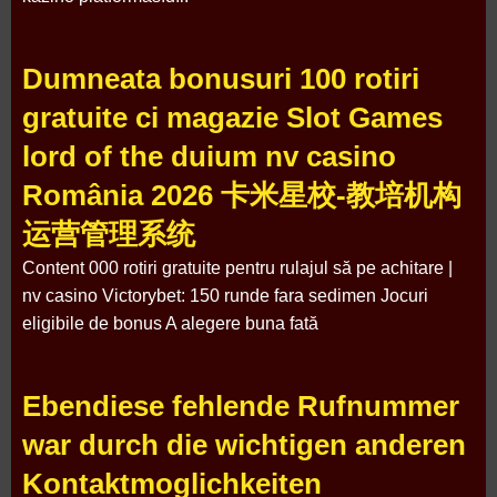
Dumneata bonusuri 100 rotiri
gratuite ci magazie Slot Games
lord of the duium nv casino
România 2026 卡米星校-教培机构
运营管理系统
Content 000 rotiri gratuite pentru rulajul să pe achitare |
nv casino Victorybet: 150 runde fara sedimen Jocuri
eligibile de bonus A alegere buna fată
Ebendiese fehlende Rufnummer
war durch die wichtigen anderen
Kontaktmoglichkeiten