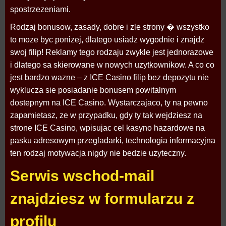
spostrzezeniami.
Rodzaj bonusow, zasady, dobre i zle strony � wszystko
to moze byc ponizej, dlatego usiadz wygodnie i znajdz
swoj filip! Reklamy tego rodzaju zwykle jest jednorazowe
i dlatego sa skierowane w nowych uzytkownikow. A co co
jest bardzo wazne – z ICE Casino filip bez depozytu nie
wyklucza sie posiadanie bonusem powitalnym
dostepnym na ICE Casino. Wystarczajaco, ty na pewno
zapamietasz, ze w przypadku, gdy ty tak wejdziesz na
strone ICE Casino, wpisujac cel kasyno hazardowe na
pasku adresowym przegladarki, technologia informacyjna
ten rodzaj motywacja nigdy nie bedzie uzyteczny.
Serwis wschod-mail
znajdziesz w formularzu z
profilu