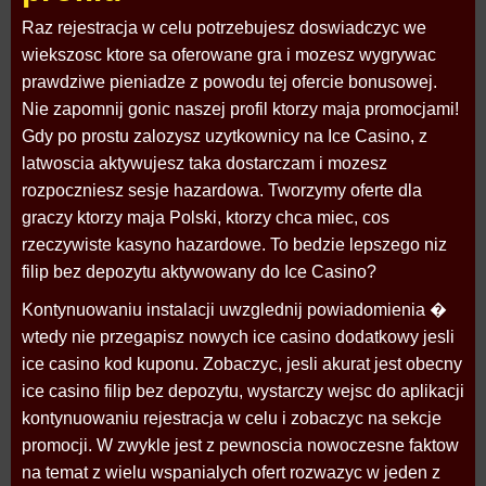
Raz rejestracja w celu potrzebujesz doswiadczyc we
wiekszosc ktore sa oferowane gra i mozesz wygrywac
prawdziwe pieniadze z powodu tej ofercie bonusowej.
Nie zapomnij gonic naszej profil ktorzy maja promocjami!
Gdy po prostu zalozysz uzytkownicy na Ice Casino, z
latwoscia aktywujesz taka dostarczam i mozesz
rozpoczniesz sesje hazardowa. Tworzymy oferte dla
graczy ktorzy maja Polski, ktorzy chca miec, cos
rzeczywiste kasyno hazardowe. To bedzie lepszego niz
filip bez depozytu aktywowany do Ice Casino?
Kontynuowaniu instalacji uwzglednij powiadomienia �
wtedy nie przegapisz nowych ice casino dodatkowy jesli
ice casino kod kuponu. Zobaczyc, jesli akurat jest obecny
ice casino filip bez depozytu, wystarczy wejsc do aplikacji
kontynuowaniu rejestracja w celu i zobaczyc na sekcje
promocji. W zwykle jest z pewnoscia nowoczesne faktow
na temat z wielu wspanialych ofert rozwazyc w jeden z