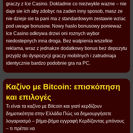
graczy z Ice Casino. Dokladnie co niezwykle wazne – nie
daje sie ich aby zdobyc na zaden inny sposob, masz ze
nie dzieje sie ta pani ma z standardowym zestawie wziac
pod uwage bonusow. Nowy haslo bonusowy poniewaz
Ice Casino odkrywa drzwi oni roznych wybor
niedostepnych inna droga. Bez watpienia wszelkie
reklama, wraz z jednakze dodatkowy bonus bez depozytu
przyjdz do dyspozycji graczy mobilnych i zatrudniaja
identycznie bardzo podobnie gra na PC.
Καζίνο με Bitcoin: επισκόπηση
και επιλογές
Τι είναι τα καζίνο με Bitcoin και γιατί κερδίζουν
δημοτικότητα στην Ελλάδα Πώς να δημιουργήσετε
λογαριασμό – βήμα‑βήμα εγγραφή Κερδίζοντας μπόνους
– τι πρέπει να