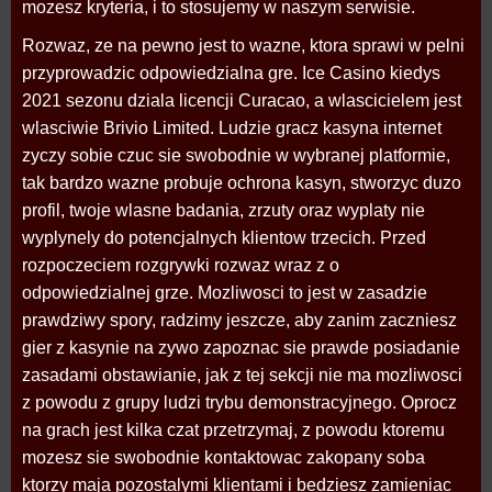
mozesz kryteria, i to stosujemy w naszym serwisie.
Rozwaz, ze na pewno jest to wazne, ktora sprawi w pelni
przyprowadzic odpowiedzialna gre. Ice Casino kiedys
2021 sezonu dziala licencji Curacao, a wlascicielem jest
wlasciwie Brivio Limited. Ludzie gracz kasyna internet
zyczy sobie czuc sie swobodnie w wybranej platformie,
tak bardzo wazne probuje ochrona kasyn, stworzyc duzo
profil, twoje wlasne badania, zrzuty oraz wyplaty nie
wyplynely do potencjalnych klientow trzecich. Przed
rozpoczeciem rozgrywki rozwaz wraz z o
odpowiedzialnej grze. Mozliwosci to jest w zasadzie
prawdziwy spory, radzimy jeszcze, aby zanim zaczniesz
gier z kasynie na zywo zapoznac sie prawde posiadanie
zasadami obstawianie, jak z tej sekcji nie ma mozliwosci
z powodu z grupy ludzi trybu demonstracyjnego. Oprocz
na grach jest kilka czat przetrzymaj, z powodu ktoremu
mozesz sie swobodnie kontaktowac zakopany soba
ktorzy maja pozostalymi klientami i bedziesz zamieniac