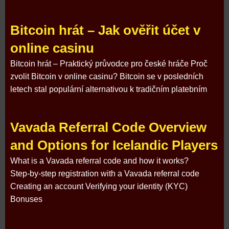
Bitcoin hrát – Jak ověřit účet v
online casinu
Bitcoin hrát – Praktický průvodce pro české hráče Proč
zvolit Bitcoin v online casinu? Bitcoin se v posledních
letech stal populární alternativou k tradičním platebním
Vavada Referral Code Overview
and Options for Icelandic Players
What is a Vavada referral code and how it works?
Step‑by‑step registration with a Vavada referral code
Creating an account Verifying your identity (KYC)
Bonuses