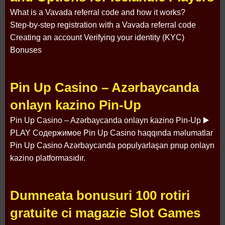
What is a Vavada referral code and how it works?
Step‑by‑step registration with a Vavada referral code
Creating an account Verifying your identity (KYC)
Bonuses
Pin Up Casino – Azərbaycanda
onlayn kazino Pin-Up
Pin Up Casino – Azərbaycanda onlayn kazino Pin-Up ▶️
PLAY Содержимое Pin Up Casino haqqında məlumatlar
Pin Up Casino Azərbaycanda populyarlaşan pnup onlayn
kazino platformasıdır.
Dumneata bonusuri 100 rotiri
gratuite ci magazie Slot Games