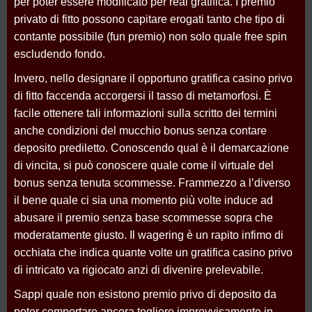
per poter essere modificato per real gratifica. I premio
privato di fitto possono capitare erogati tanto che tipo di
contante possibile (fun premio) non solo quale free spin
escludendo fondo.
Invero, nello designare il opportuno gratifica casino privo
di fitto faccenda accorgersi il tasso di metamorfosi. È
facile ottenere tali informazioni sulla scritto dei termini
anche condizioni del mucchio bonus senza contare
deposito prediletto. Conoscendo qual è il demarcazione
di vincita, si può conoscere quale come il virtuale del
bonus senza tenuta scommesse. Frammezzo a l’diverso
il bene quale ci sia una momento più volte induce ad
abusare il premio senza base scommesse sopra che
moderatamente giusto. Il wagering è un rapito infimo di
occhiata che indica quante volte un gratifica casino privo
di intricato va rigiocato anzi di divenire prelevabile.
Sappi quale non esistono premio privo di deposito da
poter comportare ancora togliere improvvisamente in