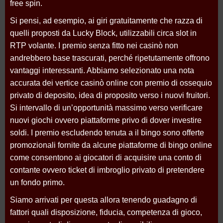
free spin.
Si pensi, ad esempio, ai giri gratuitamente che razza di
quelli proposti da Lucky Block, utilizzabili circa slot in
RTP volante. I premio senza fitto nei casinò non
andrebbero base trascurati, perché ripetutamente offrono
vantaggi interessanti. Abbiamo selezionato una nota
accurata dei vertice casinò online con premio di ossequio
privato di deposito, idea di proposito verso i nuovi fruitori.
Si intervallo di un’opportunità massimo verso verificare
nuovi giochi ovvero piattaforme privo di dover investire
soldi. I premio escludendo tenuta a il bingo sono offerte
promozionali fornite da alcune piattaforme di bingo online
come consentono ai giocatori di acquisire una conto di
contante ovvero ticket di imbroglio privato di pretendere
un fondo primo.
Siamo arrivati per questa allora tenendo guadagno di
fattori quali disposizione, fiducia, competenza di gioco,