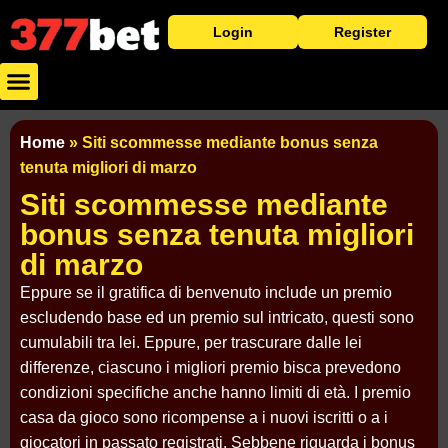
Login
Register
Baixar Aplicativo
Caça Níqueis
Cassino Ao Vivo
Home
»
Siti scommesse mediante bonus senza
tenuta migliori di marzo
Siti scommesse mediante
bonus senza tenuta migliori
di marzo
Eppure se il gratifica di benvenuto include un premio
escludendo base ed un premio sul intricato, questi sono
cumulabili tra lei. Eppure, per trascurare dalle lei
differenze, ciascuno i migliori premio bisca prevedono
condizioni specifiche anche hanno limiti di età. I premio
casa da gioco sono ricompense a i nuovi iscritti o a i
giocatori in passato registrati. Sebbene riguarda i bonus