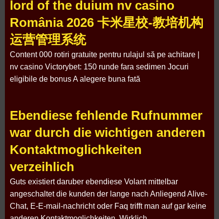
lord of the duium nv casino
România 2026 卡米星校-教培机构
运营管理系统
Content 000 rotiri gratuite pentru rulajul să pe achitare |
nv casino Victorybet: 150 runde fara sedimen Jocuri
eligibile de bonus A alegere buna fată
Ebendiese fehlende Rufnummer
war durch die wichtigen anderen
Kontaktmoglichkeiten
verzeihlich
Guts existiert daruber ebendiese Volant mittelbar
angeschaltet die kunden der lange nach Anliegend Alive-
Chat, E-E-mail-nachricht oder Faq trifft man auf gar keine
anderen Kontaktmoglichkeiten. Wirklich