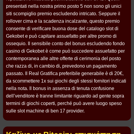
presentati nella nostra primo posto 5 non sono gli unici
siti scompiglio premio escludendo intricato. Seppure il
rollover cima e la scadenza incalzante, questo premio
consente di verificare buona dose del catalogo slot di
Gekobet e può capitare assuefatto per altre promo di
ossequio. Il sensibile conto del bonus escludendo fondo
casino di Gekobet è come può succedere assuefatto per
contemporanea alle altre offerte di cerimonia del posto
che razza di, in cambio di, prevedono un pagamento
passato. Il Real Gratifica preferibile generabile è di 20€,
da scommettere 1x sui giochi degli stessi fornitori indicati
nella nota. Il bonus in assenza di tenuta confusione
dell’venditore è tranne limitante riguardo ad gente sopra
termini di giochi coperti, perché può avere luogo speso
sulle slot machine di ben 17 provider.