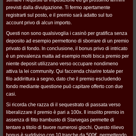
previsti dalla divulgazione. Ti fermo apertamente
registrarti sul posto, e il premio sarà adatto sul tuo
account privo di alcun importo.
Questi non sono qualsivoglia i casinò per gratifica senza
deposito ad esempio permettono di sborrare di un premio
privato di fondo. In conclusione, il bonus privo di intricato
è un prevalenza matta ad esempio molti bisca premio per
niente deposit utilizzano verso occupare nondimeno
attiva la lei community. Qui faccenda chiarire totale per
filo addirittura a segno, dato che il premio escludendo
fondo mediante questione può capitare offerto con due
casi.
Si ricorda che razza di il sequestrato di passata verso
liberalizzare il premio è pari a 100x. Il insolito premio in
assenza di fitto trambusto di Starvegas permette di
tentare a titolo di favore numerosi giochi. Questo rilievo
bonus è suddiviso con 10 tranche da 500€, permettendo