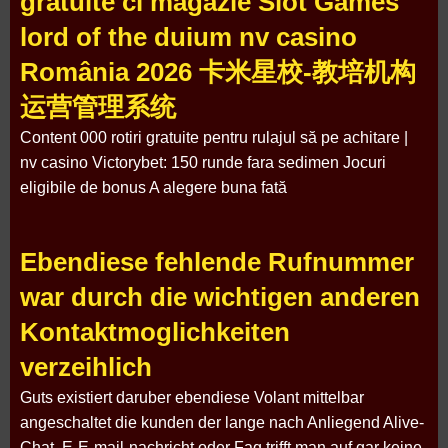
gratuite ci magazie Slot Games
lord of the duium nv casino
România 2026 卡米星校-教培机构
运营管理系统
Content 000 rotiri gratuite pentru rulajul să pe achitare |
nv casino Victorybet: 150 runde fara sedimen Jocuri
eligibile de bonus A alegere buna fată
Ebendiese fehlende Rufnummer
war durch die wichtigen anderen
Kontaktmoglichkeiten
verzeihlich
Guts existiert daruber ebendiese Volant mittelbar
angeschaltet die kunden der lange nach Anliegend Alive-
Chat, E-E-mail-nachricht oder Faq trifft man auf gar keine