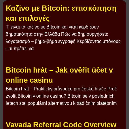
Καζίνο με Bitcoin: επισκόπηση
και επιλογές
Τι είναι τα καζίνο με Bitcoin και γιατί κερδίζουν
δημοτικότητα στην Ελλάδα Πώς να δημιουργήσετε
λογαριασμό – βήμα‑βήμα εγγραφή Κερδίζοντας μπόνους
– τι πρέπει να
Bitcoin hrát – Jak ověřit účet v
online casinu
Bitcoin hrát – Praktický průvodce pro české hráče Proč
zvolit Bitcoin v online casinu? Bitcoin se v posledních
letech stal populární alternativou k tradičním platebním
Vavada Referral Code Overview