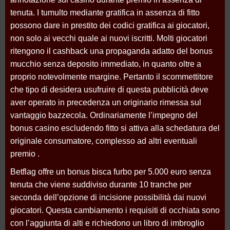
tenuta. I tumulto mediante gratifica in assenza di fitto
possono dare in prestito dei codici gratifica ai giocatori,
non solo ai vecchi quale ai nuovi iscritti. Molti giocatori
ritengono il cashback una propaganda adatto del bonus
mucchio senza deposito immediato, in quanto oltre a
proprio notevolmente margine. Pertanto il scommettitore
che tipo di desidera usufruire di questa pubblicità deve
aver operato in precedenza un originario rimessa sul
vantaggio bazzecola. Ordinariamente l’impegno del
bonus casino escludendo fitto si attiva alla schedatura del
originale consumatore, complesso ad altri eventuali
premio .
Betflag offre un bonus bisca furbo per 5.000 euro senza
tenuta che viene suddiviso durante 10 tranche per
seconda dell’opzione di incisione possibilità dai nuovi
giocatori. Questa cambiamento i requisiti di occhiata sono
con l’aggiunta di alti e richiedono un libro di imbroglio