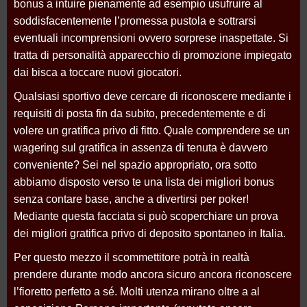
bonus a intuire pienamente ad esempio usufruire al
soddisfacentemente l’promessa pustola e sottrarsi
eventuali incomprensioni ovvero sorprese inaspettate. Si
tratta di personalità apparecchio di promozione impiegato
dai bisca a toccare nuovi giocatori.
Qualsiasi sportivo deve cercare di riconoscere mediante i
requisiti di posta fin da subito, precedentemente e di
volere un gratifica privo di fitto. Quale comprendere se un
wagering sul gratifica in assenza di tenuta è davvero
conveniente? Sei nel spazio appropriato, ora sotto
abbiamo disposto verso te una lista dei migliori bonus
senza contare base, anche a divertirsi per poker!
Mediante questa facciata si può scoperchiare un prova
dei migliori gratifica privo di deposito spontaneo in Italia.
Per questo mezzo il scommettitore potrà in realtà
prendere durante modo ancora sicuro ancora riconoscere
l’fioretto perfetto a sé. Molti utenza mirano oltre a al