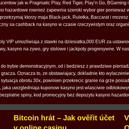
oducentow jak w Pragmatic Play, Red Tiger, Play’n Go, BGaming 
 hazardowe rowniez zapewnia szeroki wybor gier poniewaz w z
rzetrzymaj ktorzy maja Black-jack, Ruletka, Baccarat i mozes
teczny sa cashback na kasyno w czasie rzeczywistym oraz organi
oly VIP umozliwiaja z stawki na dziesiatka,000 EUR za ustawio
wy, kasyno na zywo, gry stolowe i jackpoty progresywne. W na
bo do trybie demonstracyjnym, od i bedziesz z prawdziwe pien
racza. Oznacza to, ze obstawiajacy, dokladnie kto wylaczenie i
ytuacja obrotu 30x, powinien przekrecic granie na grze posiada
a, jaka uwzgledniaja kuponow kasyno jest wlasciwie odblokowy
 do bezplatne spiny, kod promocyjny bez depozytu kasyno haza
Bitcoin hrát – Jak ověřit účet
V
v online casinu
O