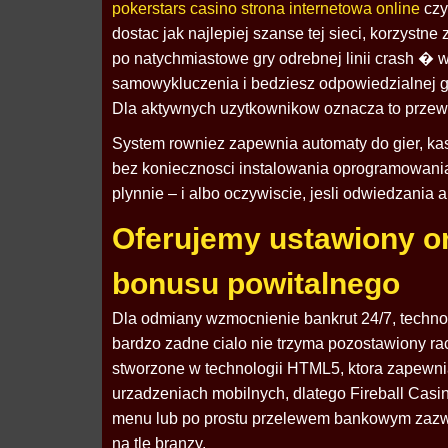
pokerstars casino strona internetowa online
czy
dostac jak najlepiej szanse tej sieci, korzystn
po natychmiastowe gry odrebnej linii crash � 
samowykluczenia i bedziesz odpowiedzialnej g
Dla aktywnych uzytkownikow oznacza to przewi
System rowniez zapewnia automaty do gier, kas
bez koniecznosci instalowania oprogramowania.
plynnie – i albo oczywiscie, jesli odwiedzania
Oferujemy ustawiony or
bonusu powitalnego
Dla odmiany wzmocnienie bankrut 24/7, techno
bardzo zadne cialo nie trzyma pozostawiony ra
stworzone w technologii HTML5, ktora zapewni
urzadzeniach mobilnych, dlatego Fireball Casi
menu lub po prostu przelewem bankowym zazwyc
na tle branzy.