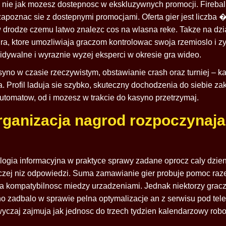
 nie jak mozesz dostepnosc w ekskluzywnych promocji. Fireball 
e zapoznac sie z dostepnymi promocjami. Oferta gier jest liczba
w drodze czemu latwo znalezc cos na wlasna reke. Takze na dzi
ra, ktore umozliwiaja graczom kontrolowac swoja rzemioslo i 
dywalne i wyraznie wyzej eksperci w okresie gra wideo.
yno w czasie rzeczywistym, obstawianie crash oraz turniej – 
 Profil laduja sie szybko, skuteczny dochodzenia do siebie z
 automatow, od i mozesz w trakcie do kasyno przetrzymaj.
ganizacja nagrod rozpoczynaja
logia informacyjna w praktyce sprawy zadane oprocz caly dzie
czej niz odpowiedzi. Suma zamawianie gier probuje pomoc razem 
a kompatybilnosc miedzy urzadzeniami. Jednak niektorzy grac
no zadbalo w sprawie pelna optymalizacje an z serwisu pod te
zaj zajmuja jak jednosc do trzech tydzien kalendarzowy roboc