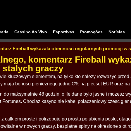
aria
Cassino Ao Vivo
Esportivas
Promoções
Notícias
tarz Fireball wykazala obecnosc regularnych promocji w s
lnego, komentarz Fireball wyk
 stalych graczy
wie kluczowym elementem, na tylko kto nalezy rozwazyc przed a
rzy maja bonusu pienieznego jedno C% na piecset EUR oraz n
 do maksymalnie 48 godzin, o ile dane bylo jasne i mozesz wy
ortunes. Chociaz kasyno nie kabel polaczeniowy czesc gier ek
 calkiem proste i potrzebuje po prostu polubienia postu, ota
powitalne w nowych graczy, bezplatne spiny na okreslone slot ro