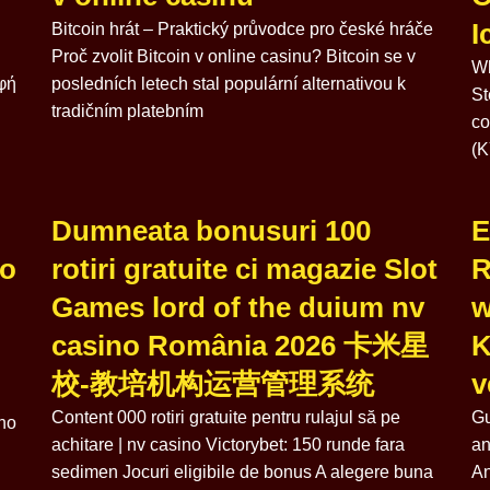
I
Bitcoin hrát – Praktický průvodce pro české hráče
Proč zvolit Bitcoin v online casinu? Bitcoin se v
Wh
φή
posledních letech stal populární alternativou k
St
tradičním platebním
co
(K
Dumneata bonusuri 100
E
no
rotiri gratuite ci magazie Slot
R
Games lord of the duium nv
w
casino România 2026 卡米星
K
校-教培机构运营管理系统
v
Content 000 rotiri gratuite pentru rulajul să pe
Gu
no
achitare | nv casino Victorybet: 150 runde fara
an
sedimen Jocuri eligibile de bonus A alegere buna
An