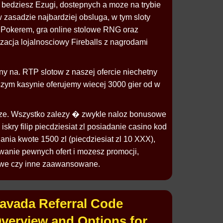
i bedziesz Ezugi, dostepnych a moze na trybie
asadzie najbardziej obsluga, w tym sloty
z Pokerem, gra online stolowe RNG oraz
zacja lojalnosciowy Fireballs z nagrodami
ny na. RTP slotow z naszej ofercie niechetny
szym kasynie oferujemy wiecej 3000 gier od w
iadze. Wszystko zalezy � zwykle naloz bonusowe
skry filip piecdziesiat zl posiadanie casino kod
nia kwote 1500 zl (piecdziesiat zl 10 XXX),
wanie pewnych ofert i mozesz promocji,
rdowe czy inne zaawansowane.
avada Referral Code
verview and Options for