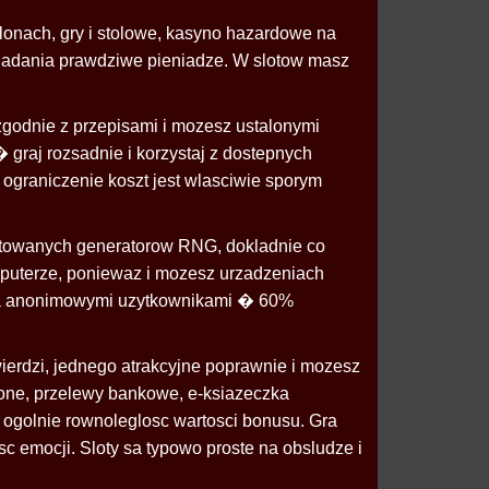
lonach, gry i stolowe, kasyno hazardowe na
osiadania prawdziwe pieniadze. W slotow masz
 zgodnie z przepisami i mozesz ustalonymi
graj rozsadnie i korzystaj z dostepnych
 ograniczenie koszt jest wlasciwie sporym
estowanych generatorow RNG, dokladnie co
mputerze, poniewaz i mozesz urzadzeniach
maja anonimowymi uzytkownikami � 60%
ierdzi, jednego atrakcyjne poprawnie i mozesz
bione, przelewy bankowe, e-ksiazeczka
 ogolnie rownoleglosc wartosci bonusu. Gra
c emocji. Sloty sa typowo proste na obsludze i