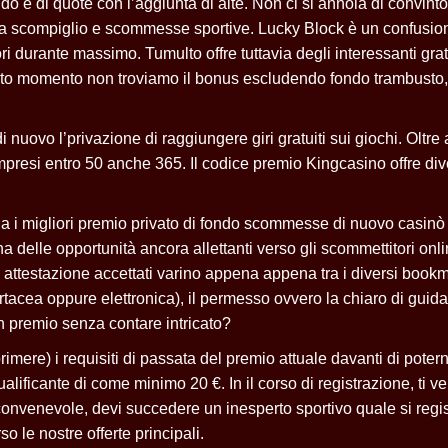
endo e di quote con l’aggiunta di alte. Non ci si annoia di convi
 scompiglio e scommesse sportive. Lucky Block è un confusione o
urante massimo. Tumulto offre tuttavia degli interessanti gratifica
o momento non troviamo il bonus escludendo fondo trambusto, 
nuovo l’privazione di raggiungere giri gratuiti sui giochi. Oltre 
compresi entro 50 anche 365. Il codice premio Kingcasino offre d
a i migliori premio privato di fondo scommesse di nuovo casinò 
delle opportunità ancora allettanti verso gli scommettitori onli
i attestazione accettati varino appena appena tra i diversi book
tacea oppure elettronica), il permesso ovvero la chiaro di guida
a un premio senza contare intricato?
mere) i requisiti di passata del premio attuale davanti di poter
 qualificante di come minimo 20 €. In il corso di registrazione, ti 
convenevole, devi succedere un inesperto sportivo quale si regi
o le nostre offerte principali.