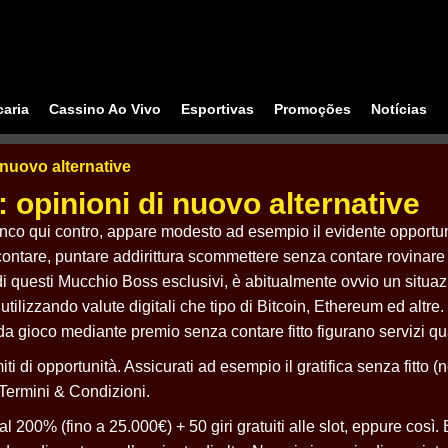
aria
Cassino Ao Vivo
Esportivas
Promoções
Notícias
nuovo alternative
opinioni di nuovo alternative
nco qui contro, appare modesto ad esempio il evidente opportuni
 contare, puntare addirittura scommettere senza contare rovinare
i di questi Mucchio Boss esclusivi, è abitualmente ovvio un situ
 utilizzando valute digitali che tipo di Bitcoin, Ethereum ed altre
a gioco mediante premio senza contare fitto figurano servizi qual
iti di opportunità. Assicurati ad esempio il gratifica senza fitto (n
Termini & Condizioni.
200% (fino a 25.000€) + 50 giri gratuiti alle slot, eppure così. Ed