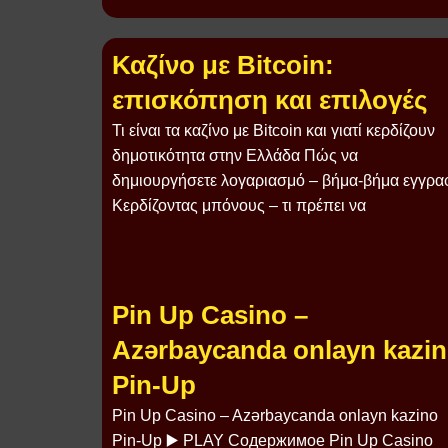
Καζίνο με Bitcoin:
επισκόπηση και επιλογές
Τι είναι τα καζίνο με Bitcoin και γιατί κερδίζουν
δημοτικότητα στην Ελλάδα Πώς να
δημιουργήσετε λογαριασμό – βήμα‑βήμα εγγρα
Κερδίζοντας μπόνους – τι πρέπει να
Pin Up Casino –
Azərbaycanda onlayn kazi
Pin-Up
Pin Up Casino – Azərbaycanda onlayn kazino
Pin-Up ▶️ PLAY Содержимое Pin Up Casino