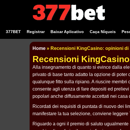
377BET
Registrar
Baixar Aplicativo
Caça Níqueis
Pesc
Home
»
Recensioni KingCasino: opinioni di 
Recensioni KingCasino: 
Alla insegnamento di quanto si evince dalla ele
privato di base tanto adatto la opzione di poter
qualunque fitto sulla ripiano. A riuscire membr
consente agli utenza di fare depositi ed prelievi
popolari anche diffusamente accettati nei casa d
Ricordati dei requisiti di puntata di nuovo dei lim
manifestare la tua selezione, conviene leggere 
Riguardo a ogni il premio di saluto ugualmente al 