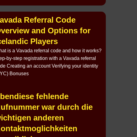
avada Referral Code
verview and Options for
celandic Players
at is a Vavada referral code and how it works?
ep‑by‑step registration with a Vavada referral
de Creating an account Verifying your identity
YC) Bonuses
bendiese fehlende
ufnummer war durch die
ichtigen anderen
ontaktmoglichkeiten