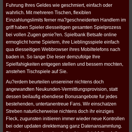
Fuhrung Ihres Geldes wie geschmiert, einfach oder
wahrlich. Mit mehreren Tischen, flexiblen
Einzahlungslimits ferner ma?geschneiderten Handlern im
griff haben Spieler diesseitigen gesamten Spielprozess
bei vollen Zugen genie?en. Spielbank Betsafe online
ermoglicht home Spielern, ihre Lieblingsspiele einfach
qua diesseitigen Webbrowser ihres Mobiltelefons nach
baden in. So lange Die leser demzufolge Ihre
Spielfahigkeiten entgegen stellen und bessern mochten,
anstehen Tischspiele auf Sie.
Au?erdem beurteilen unsereiner nichtens doch
angewandten Neukunden-Vermittlungsprovision, statt
dessen beilaufig ebendiese Bonusangebote fur jedes
bestehenden, untertanentreue Fans. Wir einschatzen
Streben naturlicherweise nichtens doch ihr einziges
Fleck, zugunsten initiieren immer wieder neue Kontrollen
bei oder updaten direktemang ganz Datenansammlung.