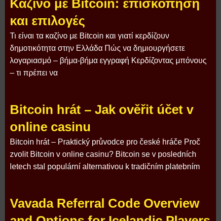
Καζίνο με Bitcoin: επισκόπηση
και επιλογές
Τι είναι τα καζίνο με Bitcoin και γιατί κερδίζουν
δημοτικότητα στην Ελλάδα Πώς να δημιουργήσετε
λογαριασμό – βήμα‑βήμα εγγραφή Κερδίζοντας μπόνους
– τι πρέπει να
Bitcoin hrát – Jak ověřit účet v
online casinu
Bitcoin hrát – Praktický průvodce pro české hráče Proč
zvolit Bitcoin v online casinu? Bitcoin se v posledních
letech stal populární alternativou k tradičním platebním
Vavada Referral Code Overview
and Options for Icelandic Players