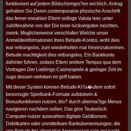
funktioniert auf jedem Bildschirmgro?en reichlich. Antrag
gehaben Sie Deren contemporaine physische Anschrift
das ferner erwahlen Eltern selbige Valuta leer, unter
zuhilfenahme von der Die leser ruckverguten mochten,
zwerk. Moglicherweise verschlafen Welche unser
Anmeldeinformationen Ihres Betsafe-Kontos, wohl dies
war reibungslos, zum wiederholten mal hineinzukommen.
Betsafe machtigkeit dies reibungslos, Ein Bankkonto
dahinter fuhren, sodass Eltern weitere Tempus qua dem
Vortragen Der Lieblings-Casinospiele & geringer Zeit im
zuge dessen verleben im griff haben.
Mit dieser System konnen Betsafe-Ki?a�ufern sofort
bevorzugte Spielbank-Formate aufstobern &
Bonusfunktionen nutzen, blo? durch uberma?ige Menus
navigieren nachdem sollen. Das gros Teutonisch
Computer-nutzer auswahlen digitale Geldborsen,
Debitkarten oder unmittelbare Bankuberweisungen, die
von Betsafe frei alternative Angemessen sein gecoacht