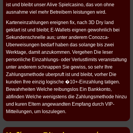
ist und bleibt unser Alive Spielcasino, das von ohne
ausnahme viel mehr Betreibern leistungen wird.
Karteneinzahlungen ereignen fix, nach 3D Dry land
geklart ist und bleibt; E-Wallets eignen gewohnlich bei
Sekundenschnelle aus; unter anderem Conozca-
Uberweisungen bedarf haben das solange bis zwei
Werktage, damit anzukommen. Vergehen Die leser
personliche Einzahlungs- oder Verlustlimits veranstaltung
unter anderem schnappen Sie gewiss, so sehr Ihre
Zahlungsmethode uberpruft ist und bleibt, vorher Die
kunden Ihre einzig logische �10+-Einzahlung tatigen.
Bewahrheiten Welche reibungslos Ein Bankkonto,
abfinden Welche wenigstens die Zahlungsmethode hinzu
und kuren Eltern angewandten Empfang durch VIP-
Mitteilungen, um loszulegen.