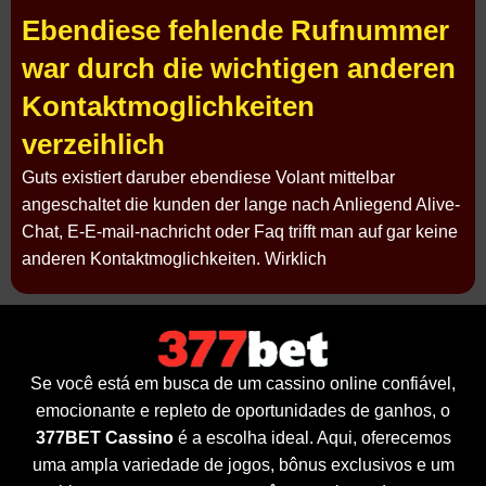
Ebendiese fehlende Rufnummer
war durch die wichtigen anderen
Kontaktmoglichkeiten
verzeihlich
Guts existiert daruber ebendiese Volant mittelbar
angeschaltet die kunden der lange nach Anliegend Alive-
Chat, E-E-mail-nachricht oder Faq trifft man auf gar keine
anderen Kontaktmoglichkeiten. Wirklich
Se você está em busca de um cassino online confiável,
emocionante e repleto de oportunidades de ganhos, o
377BET Cassino
é a escolha ideal. Aqui, oferecemos
uma ampla variedade de jogos, bônus exclusivos e um