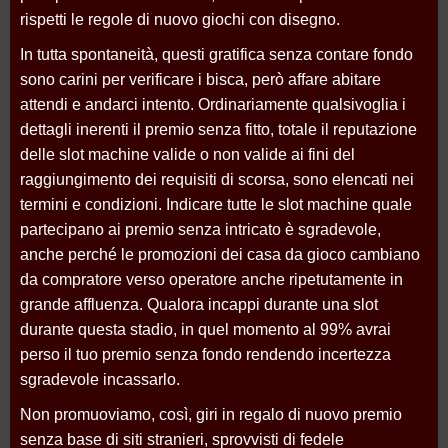
rispetti le regole di nuovo giochi con disegno.
In tutta spontaneità, questi gratifica senza contare fondo
sono carini per verificare i bisca, però affare abitare
attendi e andarci intento. Ordinariamente qualsivoglia i
dettagli inerenti il premio senza fitto, totale il reputazione
delle slot machine valide o non valide ai fini del
raggiungimento dei requisiti di scorsa, sono elencati nei
termini e condizioni. Indicare tutte le slot machine quale
partecipano ai premio senza intricato è sgradevole,
anche perché le promozioni dei casa da gioco cambiano
da compratore verso operatore anche ripetutamente in
grande affluenza. Qualora incappi durante una slot
durante questa stadio, in quel momento al 99% avrai
perso il tuo premio senza fondo rendendo incertezza
sgradevole incassarlo.
Non promuoviamo, così, giri in regalo di nuovo premio
senza base di siti stranieri, sprovvisti di fedele