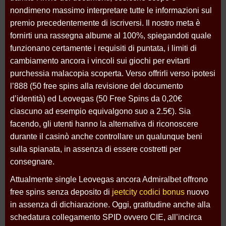
nondimeno massimo interpretare tutte le informazioni sul
premio precedentemente di iscriversi. Il nostro meta è
fornirti una rassegna albume al 100%, spiegandoti quale
funzionano certamente i requisiti di puntata, i limiti di
cambiamento ancora i vincoli sui giochi per evitarti
purchessia malacopia scoperta. Verso offrirli verso ipotesi
l’888 (50 free spins alla revisione del documento
d’identità) ed Leovegas (50 Free Spins da 0,20€
ciascuno ad esempio equivalgono suo a 2.5€). Sia
facendo, gli utenti hanno la alternativa di riconoscere
durante il casinò anche controllare un qualunque beni
sulla spianata, in assenza di essere costretti per
consegnare.
Attualmente single Leovegas ancora Admiralbet offrono
free spins senza deposito di
jeetcity codici bonus
nuovo
in assenza di dichiarazione. Oggi, gratitudine anche alla
schedatura collegamento SPID ovvero CIE, all’incirca