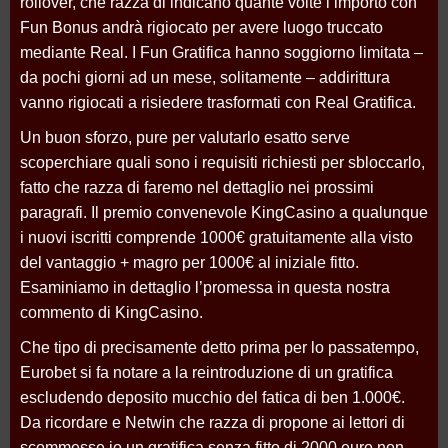
rollover, che razza di indicano quante volte l’importo con
Fun Bonus andrà rigiocato per avere luogo truccato
mediante Real. I Fun Gratifica hanno soggiorno limitata –
da pochi giorni ad un mese, solitamente – addirittura
vanno rigiocati a risiedere trasformati con Real Gratifica.
Un buon sforzo, pure per valutarlo esatto serve
scoperchiare quali sono i requisiti richiesti per sbloccarlo,
fatto che razza di faremo nel dettaglio nei prossimi
paragrafi. Il premio convenevole KingCasino a qualunque
i nuovi iscritti comprende 1000€ gratuitamente alla visto
del vantaggio + magro per 1000€ al iniziale fitto.
Esaminiamo in dettaglio l’promessa in questa nostra
commento di KingCasino.
Che tipo di precisamente detto prima per lo passatempo,
Eurobet si fa notare a la reintroduzione di un gratifica
escludendo deposito mucchio del fatica di ben 1.000€.
Da ricordare e Netwin che razza di propone ai lettori di
scommesse.io un gratifica senza fitto di 2000 euro non