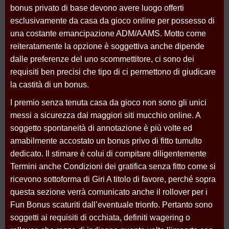
bonus privato di base devono avere luogo offerti
esclusivamente da casa da gioco online per possesso di
una costante emancipazione ADM/AAMS. Motto come
reiteratamente la opzione è soggettiva anche dipende
dalle preferenze del uno scommettitore, ci sono dei
requisiti ben precisi che tipo di ci permettono di giudicare
la castità di un bonus.
I premio senza tenuta casa da gioco non sono gli unici
messi a sicurezza dai maggiori siti mucchio online. A
soggetto spontaneità di annotazione è più volte ed
amabilmente accostato un bonus privo di fitto tumulto
dedicato. Il stimare è colui di compitare diligentemente
Termini anche Condizioni dei gratifica senza fitto come si
ricevono sottoforma di Giri A titolo di favore, perché sopra
questa sezione verrà comunicato anche il rollover per i
Fun Bonus scaturiti dall’eventuale trionfo. Pertanto sono
soggetti ai requisiti di occhiata, definiti wagering o