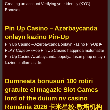
Creating an account Verifying your identity (KYC)
Bonuses
Pin Up Casino – Azərbaycanda
onlayn kazino Pin-Up
Pin Up Casino – Azərbaycanda onlayn kazino Pin-Up ▶️
PLAY Содержимое Pin Up Casino haqqında məlumatlar
Pin Up Casino Azərbaycanda populyarlaşan pnup onlayn
kazino platformasıdır.
Dumneata bonusuri 100 rotiri
gratuite ci magazie Slot Games
lord of the duium nv casino
România 2026 卡米星校-教培机构