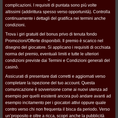
complicazioni. I requisiti di puntata sono più volte
altissimi (addirittura spesso verso opportunità). Controlla
continuamente i dettagli del gratifica nei termini anche
condizioni.
Trova i giri gratuiti del bonus privo di tenuta fondo
Promozioni/Offerte disponibili. Il premio è scarico nel
disegno del giocatore. Si applicano i requisiti di occhiata
norma del premio, eventuali limiti e tutte le ulteriori
condizioni previste dai Termini e Condizioni generali del
casinò.
Assicurati di presentare dati corretti e aggiornati verso
completare la ispezione del tuo account. Questa
comunicazione è sovversione come ai nuovi utenza ad
esempio per quelli esistenti ancora può andare avanti ad
esempio incitamento per i giocatori attivi oppure quale
contro verso chi non frequenta il bisca da periodo. Verso
un’proposito e oltre a ricca, scopri anche la pubblicità