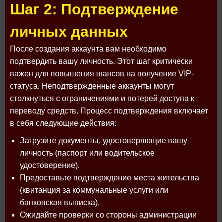
Шаг 2: Подтверждение
личных данных
После создания аккаунта вам необходимо
подтвердить вашу личность. Этот шаг критически
важен для повышения шансов на получение VIP-
статуса. Неподтвержденные аккаунты могут
столкнуться с ограничениями и потерей доступа к
переводу средств. Процесс подтверждения включает
в себя следующие действия:
Загрузите документы, удостоверяющие вашу
личность (паспорт или водительское
удостоверение).
Предоставьте подтверждение места жительства
(квитанция за коммунальные услуги или
банковская выписка).
Ожидайте проверки со стороны администрации