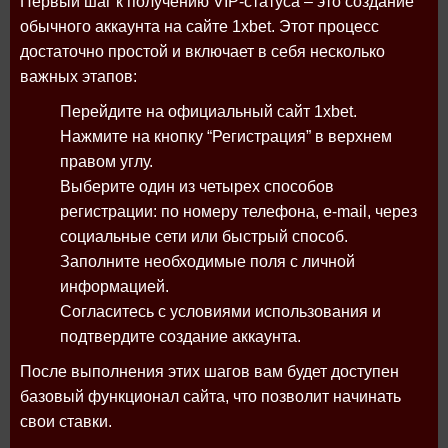
Первый шаг к получению VIP-статуса – это создание
обычного аккаунта на сайте 1xbet. Этот процесс
достаточно простой и включает в себя несколько
важных этапов:
Перейдите на официальный сайт 1xbet.
Нажмите на кнопку “Регистрация” в верхнем
правом углу.
Выберите один из четырех способов
регистрации: по номеру телефона, e-mail, через
социальные сети или быстрый способ.
Заполните необходимые поля с личной
информацией.
Согласитесь с условиями использования и
подтвердите создание аккаунта.
После выполнения этих шагов вам будет доступен
базовый функционал сайта, что позволит начинать
свои ставки.