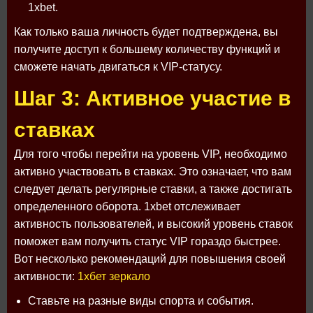
1xbet.
Как только ваша личность будет подтверждена, вы
получите доступ к большему количеству функций и
сможете начать двигаться к VIP-статусу.
Шаг 3: Активное участие в
ставках
Для того чтобы перейти на уровень VIP, необходимо
активно участвовать в ставках. Это означает, что вам
следует делать регулярные ставки, а также достигать
определенного оборота. 1xbet отслеживает
активность пользователей, и высокий уровень ставок
поможет вам получить статус VIP гораздо быстрее.
Вот несколько рекомендаций для повышения своей
активности:
1хбет зеркало
Ставьте на разные виды спорта и события.