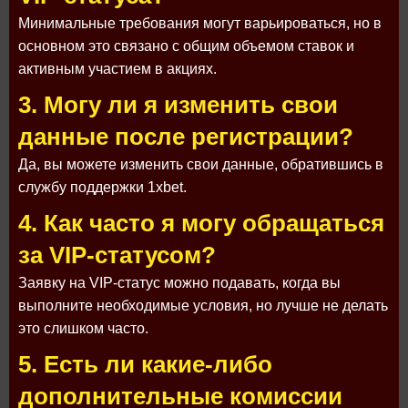
Минимальные требования могут варьироваться, но в
основном это связано с общим объемом ставок и
активным участием в акциях.
3. Могу ли я изменить свои
данные после регистрации?
Да, вы можете изменить свои данные, обратившись в
службу поддержки 1xbet.
4. Как часто я могу обращаться
за VIP-статусом?
Заявку на VIP-статус можно подавать, когда вы
выполните необходимые условия, но лучше не делать
это слишком часто.
5. Есть ли какие-либо
дополнительные комиссии