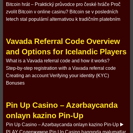
Bitcoin hrát – Praktický průvodce pro české hráče Proč
zvolit Bitcoin v online casinu? Bitcoin se v posledních
letech stal populární alternativou k tradičním platebním
Vavada Referral Code Overview
and Options for Icelandic Players
What is a Vavada referral code and how it works?
Step‑by‑step registration with a Vavada referral code
Creating an account Verifying your identity (KYC)
Bonuses
Pin Up Casino – Azərbaycanda
onlayn kazino Pin-Up
Pin Up Casino – Azərbaycanda onlayn kazino Pin-Up ▶️
PLAY Содержимое Pin Up Casino haqqında məlumatlar