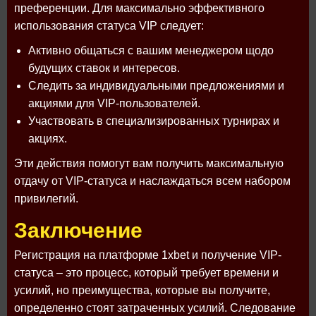
преференции. Для максимально эффективного
использования статуса VIP следует:
Активно общаться с вашим менеджером щодо
будущих ставок и интересов.
Следить за индивидуальными предложениями и
акциями для VIP-пользователей.
Участвовать в специализированных турнирах и
акциях.
Эти действия помогут вам получить максимальную
отдачу от VIP-статуса и наслаждаться всем набором
привилегий.
Заключение
Регистрация на платформе 1xbet и получение VIP-
статуса – это процесс, который требует времени и
усилий, но преимущества, которые вы получите,
определенно стоят затраченных усилий. Следование