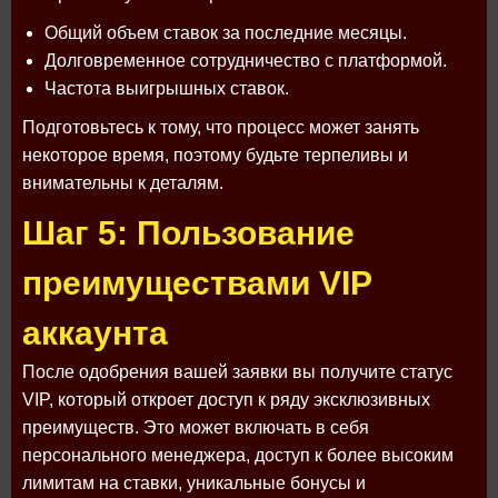
Общий объем ставок за последние месяцы.
Долговременное сотрудничество с платформой.
Частота выигрышных ставок.
Подготовьтесь к тому, что процесс может занять
некоторое время, поэтому будьте терпеливы и
внимательны к деталям.
Шаг 5: Пользование
преимуществами VIP
аккаунта
После одобрения вашей заявки вы получите статус
VIP, который откроет доступ к ряду эксклюзивных
преимуществ. Это может включать в себя
персонального менеджера, доступ к более высоким
лимитам на ставки, уникальные бонусы и