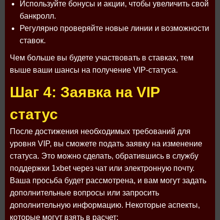
Используйте бонусы и акции, чтобы увеличить свой
банкролл.
Регулярно проверяйте новые линии и возможности
ставок.
Чем больше вы будете участвовать в ставках, тем
выше ваши шансы на получение VIP-статуса.
Шаг 4: Заявка на VIP
статус
После достижения необходимых требований для
уровня VIP, вы сможете подать заявку на изменение
статуса. Это можно сделать, обратившись в службу
поддержки 1xbet через чат или электронную почту.
Ваша просьба будет рассмотрена, и вам могут задать
дополнительные вопросы или запросить
дополнительную информацию. Некоторые аспекты,
которые могут взять в расчет: