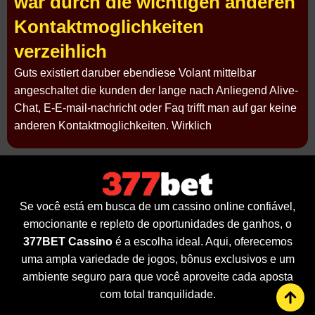
war durch die wichtigen anderen
Kontaktmoglichkeiten
verzeihlich
Guts existiert daruber ebendiese Volant mittelbar
angeschaltet die kunden der lange nach Anliegend Alive-
Chat, E-E-mail-nachricht oder Faq trifft man auf gar keine
anderen Kontaktmoglichkeiten. Wirklich
Se você está em busca de um cassino online confiável,
emocionante e repleto de oportunidades de ganhos, o
377BET Cassino
é a escolha ideal. Aqui, oferecemos
uma ampla variedade de jogos, bônus exclusivos e um
ambiente seguro para que você aproveite cada aposta
com total tranquilidade.