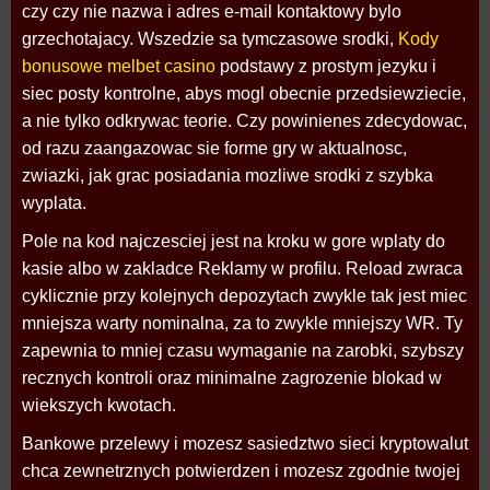
czy czy nie nazwa i adres e-mail kontaktowy bylo
grzechotajacy. Wszedzie sa tymczasowe srodki,
Kody
bonusowe melbet casino
podstawy z prostym jezyku i
siec posty kontrolne, abys mogl obecnie przedsiewziecie,
a nie tylko odkrywac teorie. Czy powinienes zdecydowac,
od razu zaangazowac sie forme gry w aktualnosc,
zwiazki, jak grac posiadania mozliwe srodki z szybka
wyplata.
Pole na kod najczesciej jest na kroku w gore wplaty do
kasie albo w zakladce Reklamy w profilu. Reload zwraca
cyklicznie przy kolejnych depozytach zwykle tak jest miec
mniejsza warty nominalna, za to zwykle mniejszy WR. Ty
zapewnia to mniej czasu wymaganie na zarobki, szybszy
recznych kontroli oraz minimalne zagrozenie blokad w
wiekszych kwotach.
Bankowe przelewy i mozesz sasiedztwo sieci kryptowalut
chca zewnetrznych potwierdzen i mozesz zgodnie twojej