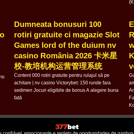
(K
Dumneata bonusuri 100
E
no
rotiri gratuite ci magazie Slot
R
Games lord of the duium nv
w
casino România 2026 卡米星
K
校-教培机构运营管理系统
v
Content 000 rotiri gratuite pentru rulajul să pe
Gu
no
achitare | nv casino Victorybet: 150 runde fara
an
sedimen Jocuri eligibile de bonus A alegere buna
An
fată
Fa
Ko
 confiável, emocionante e repleto de oportunidades de ganhos