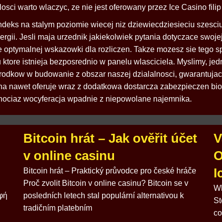
sci warto wlaczyc, ze nie jest oferowany przez Ice Casino fili
deks na stalym poziomie wiecej niz dziewiecdziesieciu szesci
ergii. Jesli maja urzednik jakiekolwiek pytania dotyczace swoje
 optymalnej wskazowki dla rozliczen. Takze mozesz sie tego 
ore istnieja bezposrednio w panelu wlasciciela. Myslimy, jedn
rodkow w budowanie z obszar naszej dzialalnosci, gwarantujac
a nawet oferuje wraz z dodatkowa dostarcza zabezpieczen biom
hociaz wocyferacja wpadnie z niepowolane najemnika.
Bitcoin hrát – Jak ověřit účet
V
v online casinu
O
I
Bitcoin hrát – Praktický průvodce pro české hráče
Proč zvolit Bitcoin v online casinu? Bitcoin se v
Wh
φή
posledních letech stal populární alternativou k
St
tradičním platebním
co