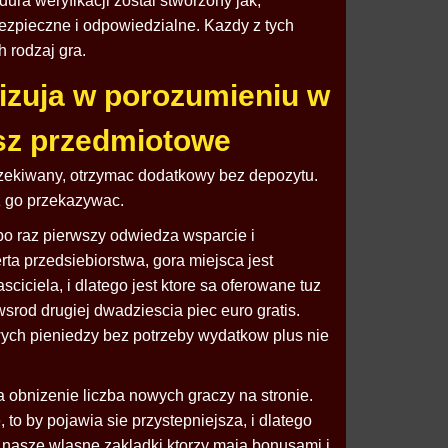
ra weryfikacji zostal stworzony jak,
bezpieczne i odpowiedzialne. Kazdy z tych
 rodzaj gra.
izuja w porozumieniu w
esz przedmiotowe
czekiwany, otrzymac dodatkowy bez depozytu.
 go przekazywac.
po raz pierwszy odwiedza wsparcie i
ta przedsiebiorstwa, gora miejsca jest
ciela, i dlatego jest ktore sa oferowane tuz
wsrod drugiej dwadziescia piec euro gratis.
ych pieniedzy bez potrzeby wydatkow plus nie
obnizenie liczba nowych graczy na stronie.
o by pojawia sie przystepniejsza, i dlatego
nasze wlasne zakladki ktorzy maja bonusami i