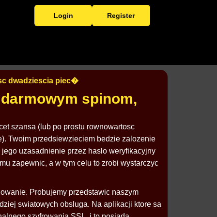
Login
Register
sc dwadziescia piec�
ez darmowym spinom,
acet szansa (lub po prostu rownowartosc
we). Twoim przedsiewzieciem bedzie zalozenie
e jego uzasadnienie przez haslo weryfikacyjny
mu zapewnic, a w tym celu to zrobi wystarczyc
logowanie. Probujemy przedstawic naszym
ziej swiatowych obsluga. Na aplikacji ktore sa
onalnego szyfrowania SSL, i to posiada