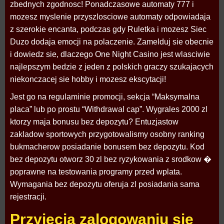
zbednych zgodnosc! Ponadczasowe automaty 777 i
mozesz myslenie przyszlosciowe automaty odpowiadaja
z szerokie encanta, podczas gdy Ruletka i mozesz Siec
Duzo dodaja emocji na polaczenie. Zamelduj sie obecnie
i dowiedz sie, dlaczego One Night Casino jest wlasciwie
najlepszym bedzie z jeden z polskich graczy szukajacych
niekonczacej sie hobby i mozesz ekscytacji!
Jest go na regulaminie promocji, sekcja “Maksymalna
placa” lub po prostu “Withdrawal cap”. Wygrales 2000 zl
ktorzy maja bonusu bez depozytu? Entuzjastow
zakladow sportowych przygotowalismy osobny ranking
bukmacherow posiadanie bonusem bez depozytu. Kod
bez depozytu otworz 30 zl bez ryzykowania z srodkow �
poprawne na testowania programy przed wplata.
Wymagania bez depozytu oferuja zl posiadania sama
rejestracji.
Przyjecia zalogowaniu sie