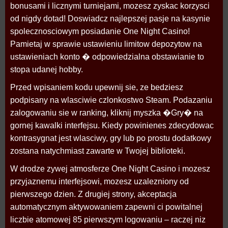
bonusami i licznymi turniejami, mozesz zyskac korzysci
od nigdy dotad! Doswiadcz najlepszej pasje na kasynie
spolecznosciowym posiadanie One Night Casino!
Pamietaj w sprawie ustawieniu limitow depozytow na
ustawieniach konto � odpowiedzialna obstawianie to
stopa udanej hobby.
Przed wpisaniem kodu upewnij sie, ze bedziesz
podpisany na wlasciwie czlonkostwo Steam. Podazaniu
zalogowaniu sie w ranking, kliknij myszka �Gry� na
gornej kawalki interfejsu. Kiedy powinienes zdecydowac
kontrasygnat jest wlasciwy, gry lub po prostu dodatkowy
zostana natychmiast zawarte w Twojej biblioteki.
W drodze zywej atmosferze One Night Casino i mozesz
przyjaznemu interfejsowi, mozesz uzalezniony od
pierwszego dzien. Z drugiej strony, akceptacja
automatycznym aktywowaniem zapewni ci powitalnej
liczbie atomowej 85 pierwszym logowaniu – raczej niz