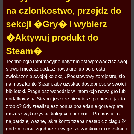
na czlonkostwo, przejdz do
sekcji �Gry� i wybierz
�Aktywuj produkt do
Steam�
Technologia informacyjna natychmiast wprowadzisz swoj
slowo i mozesz dodasz nowa gre lub po prostu
zwiekszenia swojej kolekcji. Podstawowy zarejestruj sie
na masz konto Steam, aby uzyskac dostepnosc w swojej
biblioteki. Pragniesz wchodzic w interakcje nowa gre lub
dodatkowy na Steam, jeszcze nie wiesz, po prostu jak to
zrobic? Gdy zrealizujesz bonus posiadanie gora wplate,
mozesz wykorzystac kolejnych promocji. Po prostu co
najbardziej wazne, iskra konto trzeba nastapic z ciagu 24
godzin biorac zgodnie z uwage, ze zamknieciu rejestracji.