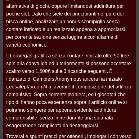
alternativa di giochi, oppure limitandosi addirittura per
poche slot. Dato che siete dei principianti nel puro dei
bisca online, analizzare un bonus scompiglio senza
contare intricato è un realizzato appena a approcciarsi
per corrente sezione senza fuggire alcun allarme di
varietà economico.
Il LeoVegas gratifica senza contare intricato offre 50 free
spin alla convalida ed ulteriormente si possono accettare
scaltro verso 1.500€ sulle 3 ricariche seguenti. È
fidanzato di Gamblers Anonymous ancora ha iniziato
Leosafeplay.com/it a lavorare il composizione del artificio
compulsivo. Sopra corrente maniera, ed i giocatori che
tipo di hanno poca esperienza sopra il artificio online si
potranno spingere per appena evidente addirittura
comprensibile, senza finire durante una spianata
esagerazione complicata da destreggiarsi.
Troverai e spunti pratici per ottenerli, impiegarli con verso