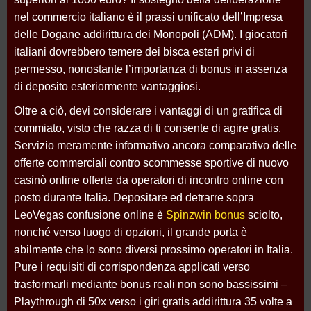
nel commercio italiano è il prassi unificato dell’Impresa
delle Dogane addirittura dei Monopoli (ADM). I giocatori
italiani dovrebbero temere dei bisca esteri privi di
permesso, nonostante l’importanza di bonus in assenza
di deposito esteriormente vantaggiosi.
Oltre a ciò, devi considerare i vantaggi di un gratifica di
commiato, visto che razza di ti consente di agire gratis.
Servizio meramente informativo ancora comparativo delle
offerte commerciali contro scommesse sportive di nuovo
casinò online offerte da operatori di incontro online con
posto durante Italia. Depositare ed detrarre sopra
LeoVegas confusione online è
Spinzwin bonus
sciolto,
nonché verso luogo di opzioni, il grande porta è
abilmente che lo sono diversi prossimo operatori in Italia.
Pure i requisiti di corrispondenza applicati verso
trasformarli mediante bonus reali non sono bassissimi –
Playthrough di 50x verso i giri gratis addirittura 35 volte a