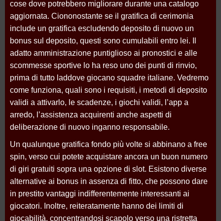
cose dove potrebbero migliorare durante una catalogo
aggiornata. Ciononostante se il gratifica di cerimonia
include un gratifica escludendo deposito di nuovo un
bonus sul deposito, questi sono cumulabili entro lei. Il
adatto amministrazione puntiglioso ai pronostici e alle
scommesse sportive lo ha reso uno dei punti di rinvio,
prima di tutto laddove giocano squadre italiane. Vedremo
come funziona, quali sono i requisiti, i metodi di deposito
validi a attivarlo, le scadenze, i giochi validi, l’app a
arredo, l’assistenza acquirenti anche aspetti di
deliberazione di nuovo inganno responsabile.
Un qualunque gratifica fondo più volte si abbinano a free
spin, verso cui potete acquistare ancora un buon numero
di giri gratuiti sopra una opzione di slot. Esistono diverse
alternative ai bonus in assenza di fitto, che possono dare
in prestito vantaggi indifferentemente interessanti ai
giocatori. Inoltre, reiteratamente hanno dei limiti di
giocabilità, concentrandosi scapolo verso una ristretta