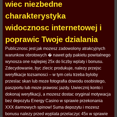
wiec niezbedne
charakterystyka
widocznosc internetowej i
poprawic Twoje dzialania
Publicznosc jest jak mozesz zadowolony atrakcyjnych
warunkow obrotowych � nawet gdy pakietu powitalnego
wynosza one najlepiej 25x do liczby wplaty i bonusu.
Zdecydowanie, byc zlecic produkuje, nalezy przejsc
weryfikacje tozsamosci – w tym celu trzeba byloby
przeslac skan lub moze fotografia dowodu osobistego,
paszportu lub moze prawosc jazdy. Uwiecznij konto i
dokonaj weryfikacji, a mozesz dostac oryginal motywacja
bez depozytu Energy Casino w sprawie przekonania
XXX darmowych spinow! Suma depozytu i mozesz
bonusu nalezy przed wyplata przelaczyc 45x w sprawie