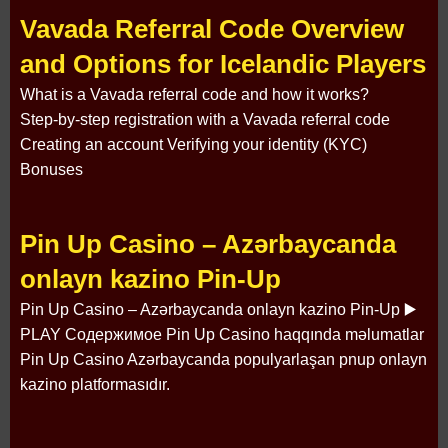
Vavada Referral Code Overview
and Options for Icelandic Players
What is a Vavada referral code and how it works?
Step‑by‑step registration with a Vavada referral code
Creating an account Verifying your identity (KYC)
Bonuses
Pin Up Casino – Azərbaycanda
onlayn kazino Pin-Up
Pin Up Casino – Azərbaycanda onlayn kazino Pin-Up ▶️
PLAY Содержимое Pin Up Casino haqqında məlumatlar
Pin Up Casino Azərbaycanda populyarlaşan pnup onlayn
kazino platformasıdır.