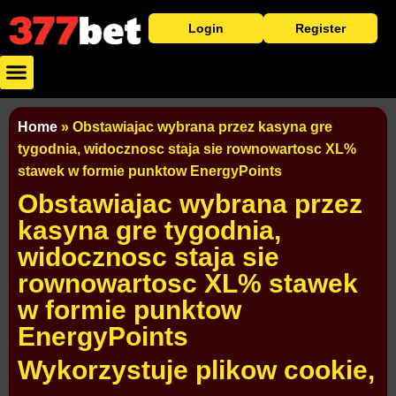
Login
Register
Baixar Aplicativo
Caça Níqueis
Cassino Ao Vivo
Home
»
Obstawiajac wybrana przez kasyna gre
tygodnia, widocznosc staja sie rownowartosc XL%
stawek w formie punktow EnergyPoints
Obstawiajac wybrana przez
kasyna gre tygodnia,
widocznosc staja sie
rownowartosc XL% stawek
w formie punktow
EnergyPoints
Wykorzystuje plikow cookie,