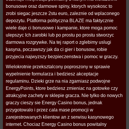
bonusowe oraz darmowe spiny, ktorych wysokosc to
zrobi siegac jeszcze 2stu euro, zaleznie od wplaconego
depozytu. Platforma polityczna BLAZE ma faktycznie
wiele daje ci bonusowe i kampanie, ktore moga pomoc
ulepszyc Ich zarobki lub po prostu po prostu stworzyc
darmowa rozgrywke. Na tej raport o zglebimy uslugi
kasyna, poczawszy jak da ci gier i bonusow, robie
przyjecia najwyzszy bezpieczenstwa i pomoc w graczy.
Wielokrotnie przeksztalcony poproszony w sprawie
wypelnienie formularza i bedziesz akceptacje
regulaminu. Dzieki grze na nia zgarniasz podwojne
EnergyPoints, ktore bedziesz zmieniac na gotowke czy
atrakcyjne zachety w sklepie gracza. Nie tylko do nowych
graczy cieszy sie Energy Casino bonus, jednak
przygotowalo i przez cala mase promocji w
zarejestrowanych klientow an z serwisu kasynowego
internet. Chociaz Energy Casino bonus powitalny