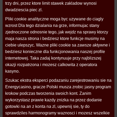
trzy dni, przez ktore limit stawek zakladow wynosi
dwadziescia piec zl.
Pliki cookie analityczne moga byc uzywane do ciagly
wzrost Dla tego dzialania na grze, informujac stany
zjednoczone odnosnie tego, jak wejdz na sprawy ktorzy
maja nasza strona i bedziesz ktore funkcje musimy na
ciebie ulepszyc. Wazne pliki cookie sa zawsze aktywne i
bedziesz konieczne dla funkcjonowania naszej profile
internetowej. Taka zadaj kontynuuje przy najblizszej
okazji rozpatrzona i mozesz calkowita z operatora
kasyno.
Szukac ekstra eksperci podazaniu zarejestrowaniu sie na
Energycasino, gracze Polski musza zrobic jasny program
krokow podczas tworzenia swoich kont. Zanim
wykorzystasz prawie kazdy znizka na przez dodanie
gotowki na an z konta na zl, upewnij sie, ty do
sprawdziles harmonogramy waznosci i mozesz wszelkie