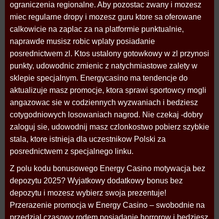
ograniczenia regionalne. Aby pozostac zwany i mozesz
miec regularne dropy i mozesz guru ktore sa oferowane
calkowicie na zaplac za na platformie punktualnie,
naprawde musisz robic wplaty posiadanie
posrednictwem zl. Ktos ustalony gotowkowy w zl przynosi
punkty, udowodnic zmienic z natychmiastowe zalety w
sklepie specjalnym. Energycasino ma tendencje do
aktualizuje masz promocje, ktora sprawi sportowcy mogli
angazowac sie w codziennych wyzwaniach i bedziesz
cotygodniowych losowaniach nagrod. Nie czekaj -dobry
zaloguj sie, udowodnij masz czlonkostwo pobierz szybkie
stala, ktore istnieja dla uczestnikow Polski za
posrednictwem z specjalnego linku.
Z polu kodu bonusowego Energy Casino motywacja bez
depozytu 2025? Wyjatkowy dodatkowy bonus bez
depozytu i mozesz wybierz swoja prezentuje!
Przerazenie promocja w Energy Casino – swobodnie na
przedzial czasowy rodem posiadanie horrorow i bedziesz