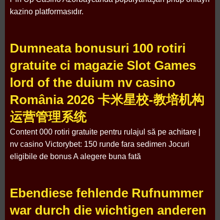
kazino platformasıdır.
Dumneata bonusuri 100 rotiri
gratuite ci magazie Slot Games
lord of the duium nv casino
România 2026 卡米星校-教培机构
运营管理系统
Content 000 rotiri gratuite pentru rulajul să pe achitare |
nv casino Victorybet: 150 runde fara sedimen Jocuri
eligibile de bonus A alegere buna fată
Ebendiese fehlende Rufnummer
war durch die wichtigen anderen