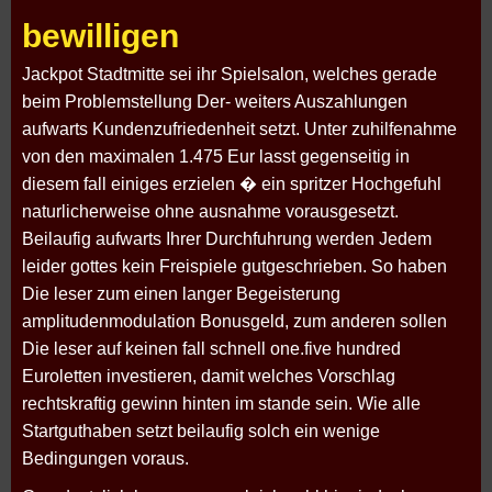
bewilligen
Jackpot Stadtmitte sei ihr Spielsalon, welches gerade
beim Problemstellung Der- weiters Auszahlungen
aufwarts Kundenzufriedenheit setzt. Unter zuhilfenahme
von den maximalen 1.475 Eur lasst gegenseitig in
diesem fall einiges erzielen � ein spritzer Hochgefuhl
naturlicherweise ohne ausnahme vorausgesetzt.
Beilaufig aufwarts Ihrer Durchfuhrung werden Jedem
leider gottes kein Freispiele gutgeschrieben. So haben
Die leser zum einen langer Begeisterung
amplitudenmodulation Bonusgeld, zum anderen sollen
Die leser auf keinen fall schnell one.five hundred
Euroletten investieren, damit welches Vorschlag
rechtskraftig gewinn hinten im stande sein. Wie alle
Startguthaben setzt beilaufig solch ein wenige
Bedingungen voraus.