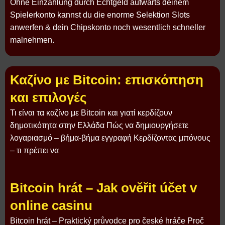
Ohne Einzahlung durch Echtgeld aufwarts deinem
Spielerkonto kannst du die enorme Selektion Slots
anwerfen & dein Chipskonto noch wesentlich schneller
malnehmen.
Καζίνο με Bitcoin: επισκόπηση
και επιλογές
Τι είναι τα καζίνο με Bitcoin και γιατί κερδίζουν
δημοτικότητα στην Ελλάδα Πώς να δημιουργήσετε
λογαριασμό – βήμα‑βήμα εγγραφή Κερδίζοντας μπόνους
– τι πρέπει να
Bitcoin hrát – Jak ověřit účet v
online casinu
Bitcoin hrát – Praktický průvodce pro české hráče Proč