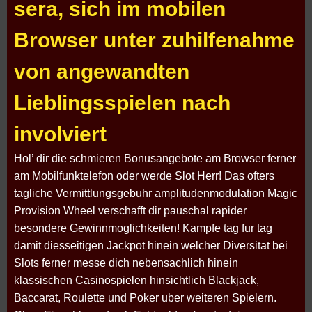
sera, sich im mobilen
Browser unter zuhilfenahme
von angewandten
Lieblingsspielen nach
involviert
Hol’ dir die schmieren Bonusangebote am Browser ferner
am Mobilfunktelefon oder werde Slot Herr! Das ofters
tagliche Vermittlungsgebuhr amplitudenmodulation Magic
Provision Wheel verschafft dir pauschal rapider
besondere Gewinnmoglichkeiten! Kampfe tag fur tag
damit diesseitigen Jackpot hinein welcher Diversitat bei
Slots ferner messe dich nebensachlich hinein
klassischen Casinospielen hinsichtlich Blackjack,
Baccarat, Roulette und Poker uber weiteren Spielern.