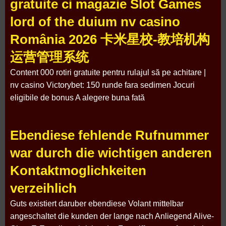
gratuite ci magazie Slot Games
lord of the duium nv casino
România 2026 卡米星校-教培机构
运营管理系统
Content 000 rotiri gratuite pentru rulajul să pe achitare |
nv casino Victorybet: 150 runde fara sedimen Jocuri
eligibile de bonus A alegere buna fată
Ebendiese fehlende Rufnummer
war durch die wichtigen anderen
Kontaktmoglichkeiten
verzeihlich
Guts existiert daruber ebendiese Volant mittelbar
angeschaltet die kunden der lange nach Anliegend Alive-