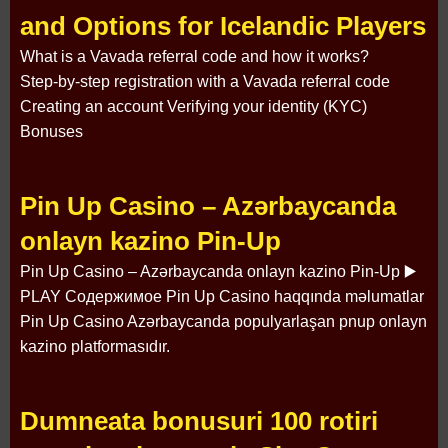
and Options for Icelandic Players
What is a Vavada referral code and how it works?
Step‑by‑step registration with a Vavada referral code
Creating an account Verifying your identity (KYC)
Bonuses
Pin Up Casino – Azərbaycanda
onlayn kazino Pin-Up
Pin Up Casino – Azərbaycanda onlayn kazino Pin-Up ▶️
PLAY Содержимое Pin Up Casino haqqında məlumatlar
Pin Up Casino Azərbaycanda populyarlaşan pnup onlayn
kazino platformasıdır.
Dumneata bonusuri 100 rotiri