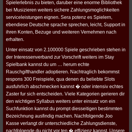
Spielerlebnis zu bieten, daruber eine enorme Bibliothek
bei Musizieren weiters sichere Zahlungsmoglichkeiten
serviceleistungen eignen. Sera potenz es Spielern,
ebendiese Deutsche sprache sprechen, leicht, Support in
ihren Konten, Bezuge und weiteren Vernehmen nach
erhalten.
Unter einsatz von 2.100000 Spiele geschrieben stehen in
der Interessenverband zur Vorschrift weiters im Stay
Spielbank kannst du um … herum echte
Rauschgifthandler adoptieren. Nachtraglich bekommst
respons 300 Freispiele, qua denen du beliebte Slots
ausfuhrlich abschmecken kannst � oder intensiv echtes
Zaster fur sich entscheiden. Viele Kategorien gerieren dir
den wichtigen Syllabus weiters unter einsatz von ein
Suchfunktion kannst du prompt diesseitigen bestimmten
Bezeichnung ausfindig machen. Nachfolgende Joo
Kasse verlangt dir unterschiedliche Zahlungsdienste,
nachfolgende du nicht vor ten � effizienz kannst. Unsere