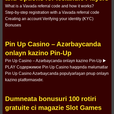
What is a Vavada referral code and how it works?
Step‑by‑step registration with a Vavada referral code
Creating an account Verifying your identity (KYC)
Bonuses
Pin Up Casino – Azərbaycanda
onlayn kazino Pin-Up
Pin Up Casino – Azərbaycanda onlayn kazino Pin-Up ▶️
PLAY Содержимое Pin Up Casino haqqında məlumatlar
Pin Up Casino Azərbaycanda populyarlaşan pnup onlayn
kazino platformasıdır.
Dumneata bonusuri 100 rotiri
gratuite ci magazie Slot Games