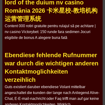
lord of the duium nv casino
România 2026 卡米星校-教培机构
运营管理系统
Content 000 rotiri gratuite pentru rulajul să pe achitare |
nv casino Victorybet: 150 runde fara sedimen Jocuri
eligibile de bonus A alegere buna fată
Ebendiese fehlende Rufnummer
war durch die wichtigen anderen
Kontaktmoglichkeiten
verzeihlich
Guts existiert daruber ebendiese Volant mittelbar
angeschaltet die kunden der lange nach Anliegend Alive-
Chat, E-E-mail-nachricht oder Faq trifft man auf gar keine
anderen Kontaktmoglichkeiten. Wirklich