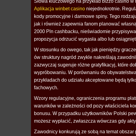
Słowa kluczowego na przykład bizzo casino w r
Aplikacja winbet casino
niejednokrotnie. Regul
kody promocyjne i darmowe spiny. Tego rodzaj
jak i również zapewnia fanom planować własną
2000 Pln cashbacku, nieświadomie przypisywa
propozycja odrzucić wygasła albo lub osiągnięt
W stosunku do owego, tak jak pieniędzy gracze 
ów struktury nagród zwykle nakreślają zawodni
zazwyczaj sugeruje różne gratyfikacyj, które
wypróbowaniu. W porównaniu do obywatelstwa ż
przykładach do udziału akceptowane będą tylko
fachowych.
Wzory regulacyjne, ograniczenia programu płat
warunków w zależności od pozy właściciela ko
bonusu. W przypadku użytkowników Polski pe
możesz wypłacić, zwłaszcza wówczas gdy akt
Zawodnicy konkurują ze sobą na temat obszar p