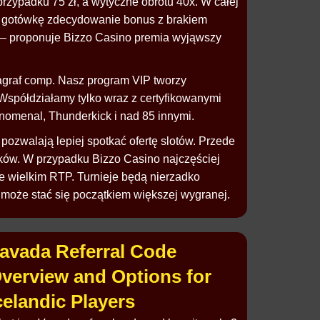
rzypadku 75 zł, a wytyczne obrotu 40x. W całej
y gotówkę zdecydowanie bonus z brakiem
w – proponuje Bizzo Casino premia wyjąwszy
agraf comp. Nasz program VIP tworzy
 Współdziałamy tylko wraz z certyfikowanymi
nomenal, Thunderkick i nad 85 innymi.
 pozwalają lepiej spotkać ofertę slotów. Przede
ków. W przypadku Bizzo Casino najczęściej
e wielkim RTP. Turnieje będą nierzadko
 może stać się początkiem większej wygranej.
avada Referral Code
verview and Options for
celandic Players