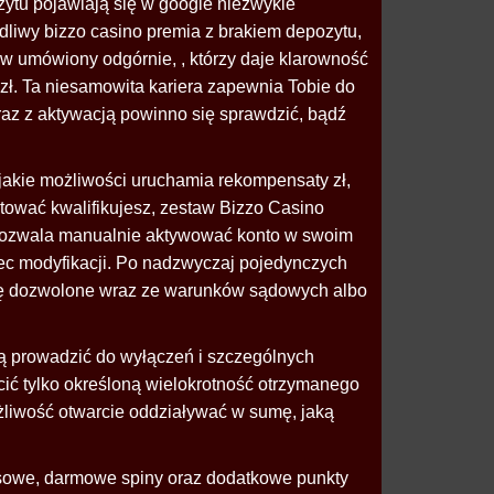
ytu pojawiają się w google niezwykle
dliwy bizzo casino premia z brakiem depozytu,
w umówiony odgórnie, , którzy daje klarowność
ł. Ta niesamowita kariera zapewnia Tobie do
z z aktywacją powinno się sprawdzić, bądź
 jakie możliwości uruchamia rekompensaty zł,
tować kwalifikujesz, zestaw Bizzo Casino
b pozwala manualnie aktywować konto w swoim
ec modyfikacji. Po nadzwyczaj pojedynczych
 się dozwolone wraz ze warunków sądowych albo
ią prowadzić do wyłączeń i szczególnych
ić tylko określoną wielokrotność otrzymanego
iwość otwarcie oddziaływać w sumę, jaką
ansowe, darmowe spiny oraz dodatkowe punkty