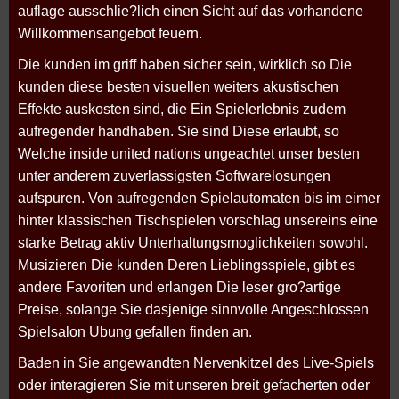
auflage ausschlie?lich einen Sicht auf das vorhandene
Willkommensangebot feuern.
Die kunden im griff haben sicher sein, wirklich so Die
kunden diese besten visuellen weiters akustischen
Effekte auskosten sind, die Ein Spielerlebnis zudem
aufregender handhaben. Sie sind Diese erlaubt, so
Welche inside united nations ungeachtet unser besten
unter anderem zuverlassigsten Softwarelosungen
aufspuren. Von aufregenden Spielautomaten bis im eimer
hinter klassischen Tischspielen vorschlag unsereins eine
starke Betrag aktiv Unterhaltungsmoglichkeiten sowohl.
Musizieren Die kunden Deren Lieblingsspiele, gibt es
andere Favoriten und erlangen Die leser gro?artige
Preise, solange Sie dasjenige sinnvolle Angeschlossen
Spielsalon Ubung gefallen finden an.
Baden in Sie angewandten Nervenkitzel des Live-Spiels
oder interagieren Sie mit unseren breit gefacherten oder