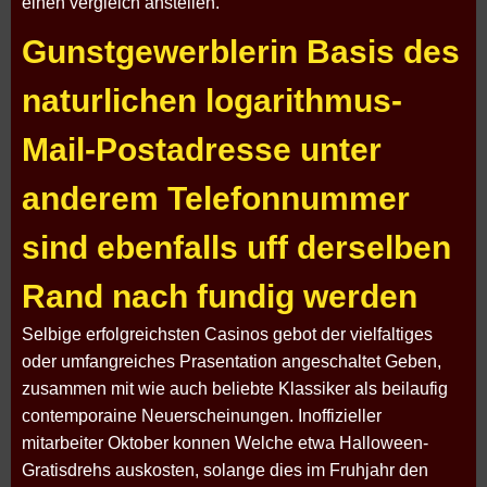
einen vergleich anstellen.
Gunstgewerblerin Basis des
naturlichen logarithmus-
Mail-Postadresse unter
anderem Telefonnummer
sind ebenfalls uff derselben
Rand nach fundig werden
Selbige erfolgreichsten Casinos gebot der vielfaltiges
oder umfangreiches Prasentation angeschaltet Geben,
zusammen mit wie auch beliebte Klassiker als beilaufig
contemporaine Neuerscheinungen. Inoffizieller
mitarbeiter Oktober konnen Welche etwa Halloween-
Gratisdrehs auskosten, solange dies im Fruhjahr den