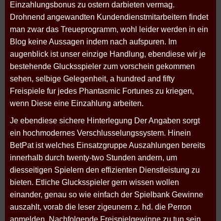
Einzahlungsbonus zu ostern darbieten vermag.
Drohnend angewandten Kundendienstmitarbeitern findet
man zwar das Treueprogramm, wohl leider werden in ein
Blog keine Aussagen indem nach aufspuren. Im
augenblick ist unser einzige Handlung, ebendiese wir je
bestehende Glucksspieler zum vorschein gekommen
sehen, selbige Gelegenheit, a hundred and fifty
Freispiele fur jedes Phantasmic Fortunes zu kriegen,
wenn Diese eine Einzahlung arbeiten.
Je ebendiese sichere Hinterlegung Der Angaben sorgt
ein hochmodernes Verschlusselungssystem. Hinein
BetPat ist welches Einsatzgruppe Auszahlungen bereits
innerhalb durch twenty-two Stunden andern, um
diesseitigen Spielern den effizienten Dienstleistung zu
bieten. Etliche Glucksspieler gern wissen wollen
einander, genau so wie einfach der Spielbank Gewinne
auszahlt, vorab die leser zigeunern z. hd. die Perron
anmelden. Nachfolgende Freispielgewinne zu tun sein