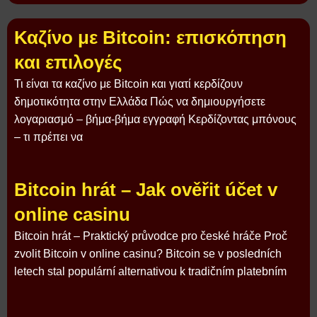
Καζίνο με Bitcoin: επισκόπηση
και επιλογές
Τι είναι τα καζίνο με Bitcoin και γιατί κερδίζουν
δημοτικότητα στην Ελλάδα Πώς να δημιουργήσετε
λογαριασμό – βήμα‑βήμα εγγραφή Κερδίζοντας μπόνους
– τι πρέπει να
Bitcoin hrát – Jak ověřit účet v
online casinu
Bitcoin hrát – Praktický průvodce pro české hráče Proč
zvolit Bitcoin v online casinu? Bitcoin se v posledních
letech stal populární alternativou k tradičním platebním