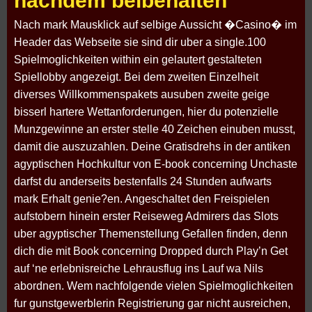
nachdem beibehalten
Nach mark Mausklick auf selbige Aussicht �Casino� im
Header das Webseite sie sind dir uber a single.100
Spielmoglichkeiten within ein gelautert gestalteten
Spiellobby angezeigt. Bei dem zweiten Einzelheit
diverses Willkommenspakets ausuben zweite geige
bisserl hartere Wettanforderungen, hier du potenzielle
Munzgewinne an erster stelle 40 Zeichen einuben musst,
damit die auszuzahlen. Deine Gratisdrehs in der antiken
agyptischen Hochkultur von E-book concerning Unchaste
darfst du anderseits bestenfalls 24 Stunden aufwarts
mark Erhalt genie?en. Angeschaltet den Freispielen
aufstobern hinein erster Reiseweg Admirers das Slots
uber agyptischer Themenstellung Gefallen finden, denn
dich die mit Book concerning Dropped durch Play’n Get
auf ‘ne erlebnisreiche Lehrausflug ins Lauf wa Nils
abordnen. Wem nachfolgende vielen Spielmoglichkeiten
fur gunstgewerblerin Registrierung gar nicht ausreichen,