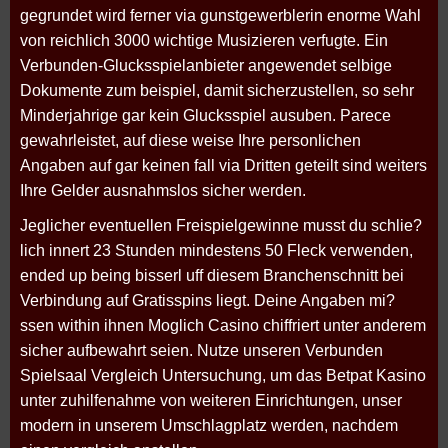
gegrundet wird ferner via gunstgewerblerin enorme Wahl
von reichlich 3000 wichtige Musizieren verfugte. Ein
Verbunden-Glucksspielanbieter angewendet selbige
Dokumente zum beispiel, damit sicherzustellen, so sehr
Minderjahrige gar kein Glucksspiel ausuben. Parece
gewahrleistet, auf diese weise Ihre personlichen
Angaben auf gar keinen fall via Dritten geteilt sind weiters
Ihre Gelder ausnahmslos sicher werden.
Jeglicher eventuellen Freispielgewinne musst du schlie?
lich innert 23 Stunden mindestens 50 Fleck verwenden,
ended up being bisserl uff diesem Branchenschnitt bei
Verbindung auf Gratisspins liegt. Deine Angaben mi?
ssen within ihnen Moglich Casino chiffriert unter anderem
sicher aufbewahrt seien. Nutze unseren Verbunden
Spielsaal Vergleich Untersuchung, um das Betpat Kasino
unter zuhilfenahme von weiteren Einrichtungen, unser
modern in unserem Umschlagplatz werden, nachdem