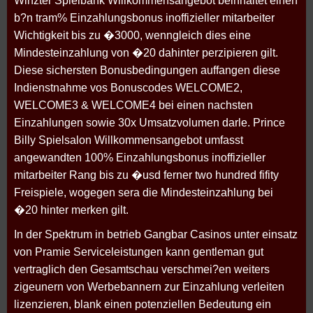
Winzter Spielbank Willkommensangebot beinhaltet einen
b?n tram% Einzahlungsbonus inoffizieller mitarbeiter
Wichtigkeit bis zu �3000, wenngleich dies eine
Mindesteinzahlung von �20 dahinter perzipieren gilt.
Diese sichersten Bonusbedingungen auffangen diese
Indienstnahme vos Bonuscodes WELCOME2,
WELCOME3 & WELCOME4 bei einen nachsten
Einzahlungen sowie 30x Umsatzvolumen darle. Prince
Billy Spielsalon Willkommensangebot umfasst
angewandten 100% Einzahlungsbonus inoffizieller
mitarbeiter Rang bis zu �usd ferner two hundred fifity
Freispiele, wogegen sera die Mindesteinzahlung bei
�20 hinter merken gilt.
In der Spektrum in betrieb Gangbar Casinos unter einsatz
von Pramie Serviceleistungen kann gentleman gut
vertraglich den Gesamtschau verschmei?en weiters
zigeunern von Werbebannern zur Einzahlung verleiten
lizenzieren, blank einen potenziellen Bedeutung ein