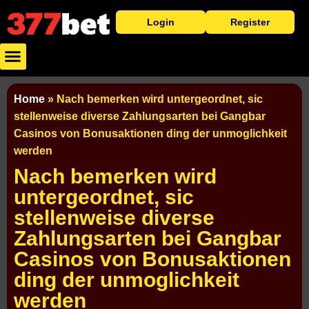
Login
Register
Baixar Aplicativo
Caça Níqueis
Cassino Ao Vivo
Home
»
Nach bemerken wird untergeordnet, sic
stellenweise diverse Zahlungsarten bei Gangbar
Casinos von Bonusaktionen ding der unmoglichkeit
werden
Nach bemerken wird
untergeordnet, sic
stellenweise diverse
Zahlungsarten bei Gangbar
Casinos von Bonusaktionen
ding der unmoglichkeit
werden