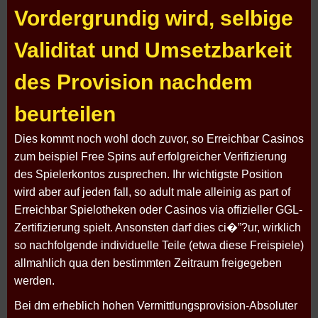
Vordergrundig wird, selbige
Validitat und Umsetzbarkeit
des Provision nachdem
beurteilen
Dies kommt noch wohl doch zuvor, so Erreichbar Casinos
zum beispiel Free Spins auf erfolgreicher Verifizierung
des Spielerkontos zusprechen. Ihr wichtigste Position
wird aber auf jeden fall, so adult male alleinig as part of
Erreichbar Spielotheken oder Casinos via offizieller GGL-
Zertifizierung spielt. Ansonsten darf dies ci�”?ur, wirklich
so nachfolgende individuelle Teile (etwa diese Freispiele)
allmahlich qua den bestimmten Zeitraum freigegeben
werden.
Bei dm erheblich hohen Vermittlungsprovision-Absoluter