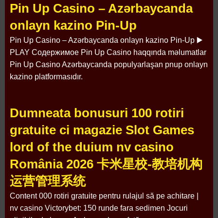
Pin Up Casino – Azərbaycanda
onlayn kazino Pin-Up
Pin Up Casino – Azərbaycanda onlayn kazino Pin-Up ▶️
PLAY Содержимое Pin Up Casino haqqında məlumatlar
Pin Up Casino Azərbaycanda populyarlaşan pnup onlayn
kazino platformasıdır.
Dumneata bonusuri 100 rotiri
gratuite ci magazie Slot Games
lord of the duium nv casino
România 2026 卡米星校-教培机构
运营管理系统
Content 000 rotiri gratuite pentru rulajul să pe achitare |
nv casino Victorybet: 150 runde fara sedimen Jocuri