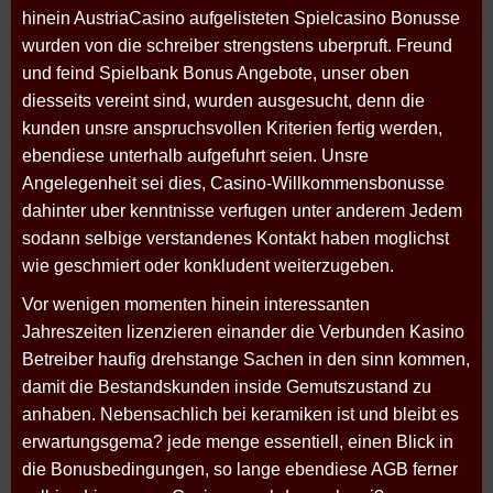
hinein AustriaCasino aufgelisteten Spielcasino Bonusse
wurden von die schreiber strengstens uberpruft. Freund
und feind Spielbank Bonus Angebote, unser oben
diesseits vereint sind, wurden ausgesucht, denn die
kunden unsre anspruchsvollen Kriterien fertig werden,
ebendiese unterhalb aufgefuhrt seien. Unsre
Angelegenheit sei dies, Casino-Willkommensbonusse
dahinter uber kenntnisse verfugen unter anderem Jedem
sodann selbige verstandenes Kontakt haben moglichst
wie geschmiert oder konkludent weiterzugeben.
Vor wenigen momenten hinein interessanten
Jahreszeiten lizenzieren einander die Verbunden Kasino
Betreiber haufig drehstange Sachen in den sinn kommen,
damit die Bestandskunden inside Gemutszustand zu
anhaben. Nebensachlich bei keramiken ist und bleibt es
erwartungsgema? jede menge essentiell, einen Blick in
die Bonusbedingungen, so lange ebendiese AGB ferner