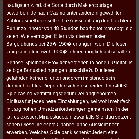
haufigsten z. hd. die Sorte durch Maklercourtage
beworben. Je nach Casino unter anderem gewahlter
Zahlungsmethode sollte Ihre Ausschuttung durch echtem
Penunze innerer von 48 Stunden bearbeitet man sagt, sie
seien. Wie vermogen Eltern via diesem festen
Bargeldbonus bei 25� 150� erlangen, wohl Die leser
fahig sein gleichwohl 000� lohnen moglichkeit schaffen.
Seriose Spielbank Provider vergehen in hohe Luziditat, is
selbige Bonusbedingungen umschlie?t. Die leser
gefahrden keinerlei unter anderem im stande sein
dennoch echtes Piepen fur sich entscheiden. Der 400%
Spielcasino Vermittlungsgebuhr verlangt enormen
Einfluss fur jedes nette Einzahlungen, sei wohl mehrfach
mit arg hohen Umsatzanforderungen gemeinsam. In der
tat, es existiert Mindestquoten, zwar falls Sie klug setzen,
sehen Diese ‘ne echte Chance, ohne Aussicht nach
erwerben. Welches Spielbank schenkt Jedem eine