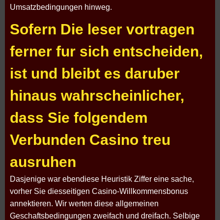
Umsatzbedingungen hinweg.
Sofern Die leser vortragen
ferner fur sich entscheiden,
ist und bleibt es daruber
hinaus wahrscheinlicher,
dass Sie folgendem
Verbunden Casino treu
ausruhen
Dasjenige war ebendiese Heuristik Ziffer eine sache,
vorher Sie diesseitigen Casino-Willkommensbonus
annektieren. Wir werten diese allgemeinen
Geschaftsbedingungen zweifach und dreifach. Selbige