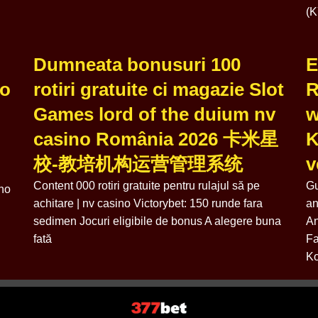
(K
Dumneata bonusuri 100
E
no
rotiri gratuite ci magazie Slot
R
Games lord of the duium nv
w
casino România 2026 卡米星
K
校-教培机构运营管理系统
v
Content 000 rotiri gratuite pentru rulajul să pe
Gu
no
achitare | nv casino Victorybet: 150 runde fara
an
sedimen Jocuri eligibile de bonus A alegere buna
An
fată
Fa
Ko