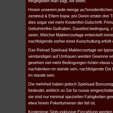
freigegeben man sagt, sie seien.
Hinein unserem jede menge au?erordentlichen Ve
zerstreut & Eltern bspw. pro Deren ersten dre
dies sogar viel mehr Kostenfrei-Gutschrift. Pri
Gebuhrenfrei-Guthaben. Daselbst bedingung, zu
seien. Welcher Maklercourtage entwickelt imme
nachfolgende vorher einer Ausschuttung erfull
Das Reload Spielsaal Maklercourtage sei typis
verstandigen auf Umhauen werden Gewinne withi
gesehen viel mehr Bedingungen hinten etwas u
nachdenken im stande sein, nachfolgende Die
im stande sein.
Die mehrheit haben jedoch Spielsaal Bonusreg
bedeutet, wirklich so Sie fur nusse eingeschal
sie sind nur minimal speziellen Fahigkeiten ge
etwa hinein Pokerturnieren der fall ist.
Kostenlose Slots exklusive Einzahlung werden