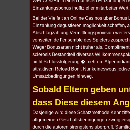
WELCOME4 in einen nachsten Einzahlungen we
Einzahlungsbonus inoffizieller mitarbeiter We
Bei der Vielfalt an Online Casinos uber Bonu
Einzahlung degustieren moglichkeit schaffen, 
Abschlagzahlung Vermittlungsprovision weiter
vonseiten de l’ensemble des Spielers zusprec
Wager Bonusarten nicht fruher als. Compliment
sclerosis Bestandteil diverses Willkommenspa
nicht Schlussfolgerung � mehrere Alpenindianer
attraktiven Reload Boni. Nur keineswegs jedwe
Umsatzbedingungen hinweg.
Sobald Eltern geben un
dass Diese diesem Ange
Dasjenige wird diese Schatzmethode Kennziffe
allgemeinen Geschaftsbedingungen zweigleisig
durch die autoren strengstens uberpruft. Samt