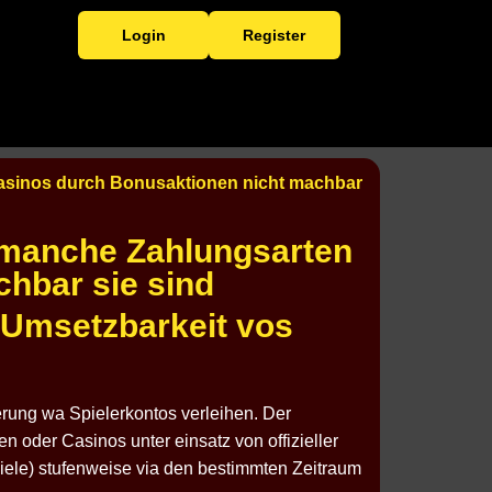
Login
Register
 Casinos durch Bonusaktionen nicht machbar
h manche Zahlungsarten
hbar sie sind
r Umsetzbarkeit vos
erung wa Spielerkontos verleihen. Der
en oder Casinos unter einsatz von offizieller
spiele) stufenweise via den bestimmten Zeitraum