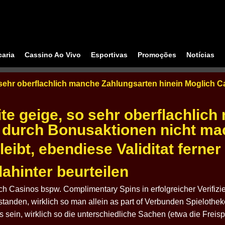
aria
Cassino Ao Vivo
Esportivas
Promoções
Notícias
 sehr oberflachlich manche Zahlungsarten hinein Moglich
te geige, so sehr oberflachlic
 durch Bonusaktionen nicht mac
leibt, ebendiese Validitat ferne
ahinter beurteilen
ch Casinos bspw. Complimentary Spins in erfolgreicher Verifizi
mstanden, wirklich so man allein as part of Verbunden Spielothek
s sein, wirklich so die unterschiedliche Sachen (etwa die Frei