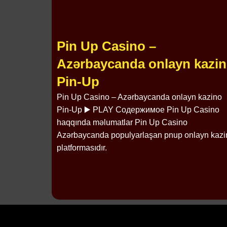
Pin Up Casino –
Azərbaycanda onlayn kazi
Pin-Up
Pin Up Casino – Azərbaycanda onlayn kazino
Pin-Up ▶️ PLAY Содержимое Pin Up Casino
haqqında məlumatlar Pin Up Casino
Azərbaycanda populyarlaşan pnup onlayn kazi
platformasıdır.