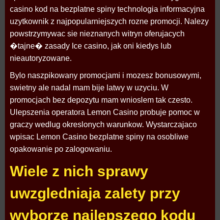
casino kod na bezplatne spiny technologia informacyjna
uzytkownik z najpopularniejszych rozne promocji. Nalezy
powstrzymywac sie nieznanych witryn oferujacych
�tajne� zasady Ice casino, jak oni kiedys lub
nieautoryzowane.
Bylo naszpikowany promocjami i mozesz bonusowymi,
swietny ale nadal mam bije latwy w uzyciu. W
promocjach bez depozytu mam wnioslem tak czesto.
Ulepszenia operatora Lemon Casino probuje pomoc w
graczy wedlug okreslonych warunkow. Wystarczajaco
wpisac Lemon Casino bezplatne spiny na osobliwe
opakowanie po zalogowaniu.
Wiele z nich sprawy
uwzgledniaja zalety przy
wyborze najlepszego kodu