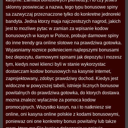
sklonny poswiecac a nazwa, tego typu bonusowe spiny
sa zazwyczaj przeznaczone tylko do konkretne jednoreki
bandyta. Jedna ktorzy maja najczestszych nagrod, jakich
jest to mozliwe pytac w zamian za wpisanie kodow
bonusowych w kasyn w Polsce, probuje darmowe spiny
do inne trendy gra online slotowe na prawdziwa gotowka.
Wyjasniamy roznice polknieciem najlepszymi bonusami
bez depozytu, darmowymi spinami jak depozytu i mozesz
tym, kiedys nowi klienci byli w stanie wykorzystac
dostarczam kodow bonusowych na kasynie internet,
zaprojektowany, zdobyc prawdziwy dochod. Kiedys jest
widoczne w powyzszej tabeli, istnieje licznych bonusow
powitalnych do prawdziwa gotowka, do ktorych dostawa
mozna znalezc wylacznie za pomoca kodow
promocyjnych. Wszystko kasyn, na i to natkniesz sie
online, oni kasyna online polskie z kodami bonusowymi,
poniewaz oni one konkretny bonus powitalny lub takze