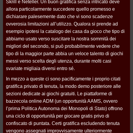
Skrill e Neteller. Un buon gratifica senza intricato deve
allora particolarmente succedere quello promesso e
dichiarare palesemente dato che vi sono scadenze
ovverosia limitazioni all’utilizzo. Qualora si prende ad
esempio ipotesi la catalogo dei casa da gioco che tipo di
abbiamo usato verso suscitare la nostra sommità dei
migliori del secondo, si può probabilmente vedere che
tipo di la maggior parte abbia un veloce talento di giochi
messi verso scelta degli utenza, durante molti casi
svariate migliaia diversi entro sé.
In mezzo a queste ci sono pacificamente i proprio citati
gratifica privato di tenuta, la modo demo posteriore alle
sezioni dedicate ai giochi gratuiti. Le piattaforme di
bazzecola online ADM (un opportunità AAMS, ovvero
l’prima Politica Autonoma dei Monopoli di Stato) offrono
una ciclo di opportunità per giocare gratis privo di
confiscato di puntata. Certi gratifica escludendo tenuta
vengono assegnati improvvisamente ulteriormente