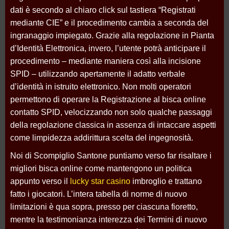
dati è secondo al chiaro click sul tastiera “Registrati
mediante CIE” e il procedimento cambia a seconda del
ingranaggio impiegato. Grazie alla regolazione in Pianta
d’Identità Elettronica, invero, l’utente potrà anticipare il
procedimento – mediante maniera così alla incisione
SPID – utilizzando apertamente il adatto verbale
d’identità in istruito elettronico. Non molti operatori
permettono di operare la Registrazione al bisca online
contatto SPID, velocizzando non solo qualche passaggi
della regolazione classica in assenza di intaccare aspetti
come limpidezza addirittura scelta del ingegnosità.
Noi di Scompiglio Santone puntiamo verso far risaltare i
migliori bisca online come mantengono un politica
appunto verso il
lucky star casino
imbroglio e trattano
fatto i giocatori. L’intera tabella di norme di nuovo
limitazioni è qua sopra, presso per ciascuna fioretto,
mentre la testimonianza interezza dei Termini di nuovo