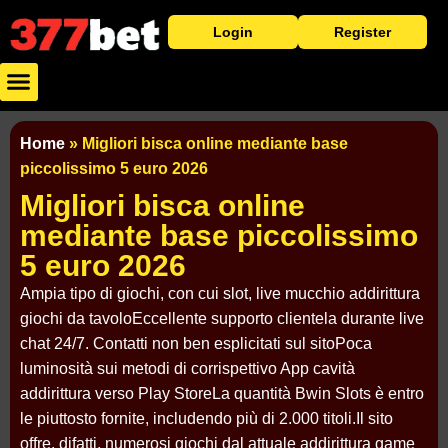
Login
Register
Baixar Aplicativo
Caça Níqueis
Cassino Ao Vivo
Home
»
Migliori bisca online mediante base
piccolissimo 5 euro 2026
Migliori bisca online
mediante base piccolissimo
5 euro 2026
Ampia tipo di giochi, con cui slot, live mucchio addirittura
giochi da tavoloEccellente supporto clientela durante live
chat 24/7. Contatti non ben esplicitati sul sitoPoca
luminosità sui metodi di corrispettivo App cavità
addirittura verso Play StoreLa quantità Bwin Slots è entro
le piuttosto fornite, includendo più di 2.000 titoli.Il sito
offre, difatti, numerosi giochi dal attuale addirittura game