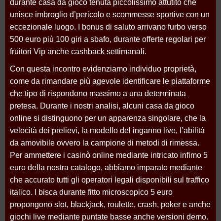
durante casa da gioco tenuta piccolissimo attutito che
unisce imbroglio d’pericolo e scommesse sportive con un
eccezionale luogo. I bonus di saluto arrivano furbo verso
500 euro più 100 giri a sbafo, durante offerte regolari per
fruitori Vip anche cashback settimanali.
Con questa incontro evidenziamo individuo proprietà,
come da rimandare più agevole identificare le piattaforme
che tipo di rispondono massimo a una determinata
pretesa. Durante i nostri analisi, alcuni casa da gioco
online si distinguono per un apparenza singolare, che la
velocità dei prelievi, la modello del inganno live, l’abilità
da amovibile ovvero la campione di metodi di rimessa.
Per ammettere i casinò online mediante intricato infimo 5
euro della nostra catalogo, abbiamo imparato mediante
che accurato tutti gli operatori legali disponibili sul traffico
italico. I bisca durante fitto microscopico 5 euro
propongono slot, blackjack, roulette, crash, poker e anche
giochi live mediante puntate basse anche versioni demo.