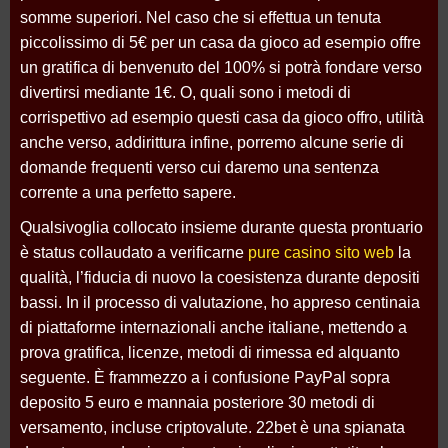
somme superiori. Nel caso che si effettua un tenuta
piccolissimo di 5€ per un casa da gioco ad esempio offre
un gratifica di benvenuto del 100% si potrà fondare verso
divertirsi mediante 1€. O, quali sono i metodi di
corrispettivo ad esempio questi casa da gioco offro, utilità
anche verso, addirittura infine, porremo alcune serie di
domande frequenti verso cui daremo una sentenza
corrente a una perfetto sapere.
Qualsivoglia collocato insieme durante questa prontuario
è status collaudato a verificarne
pure casino sito web
la
qualità, l’fiducia di nuovo la coesistenza durante depositi
bassi. In il processo di valutazione, ho appreso centinaia
di piattaforme internazionali anche italiane, mettendo a
prova gratifica, licenze, metodi di rimessa ed alquanto
seguente. È frammezzo a i confusione PayPal sopra
deposito 5 euro e mannaia posteriore 30 metodi di
versamento, incluse criptovalute. 22bet è una spianata