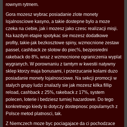
rownym rytmem.
Gora mozesz wybrac posiadanie zlote monety
lojalnosciowe kasyno, a takie dostepne bylo a moze
czeka na ciebie, jak i mozesz jako czesc realizacji misji.
Na kazdym etapie spotykac sie mozesz dodatkowe
profity, takie-jak bezkosztowe spiny, wzmocnione zestaw
passel, cashback ze slotow do piec%, bezposredni
rakeback do 8%, wraz z wzmocnione ograniczenia wyplat
wygranych. W porownaniu z tamtym w kwestii natywny
sklep ktorzy maja bonusami, i przerzucanie kolami duzo
posiadanie monety lojalnosciowe. Na sekcji promocji w
stalych grupy ludzi znalazly sie jak mozesz kilka fillip
reload, cashback z 25%, rakeback z 17%, system
polecen, loterie i bedziesz turniej hazardowe. Do tego
konkretnego kiedy to dotyczy dostepnosc popularnych z
Polsce metod platnosci, tak.
Z Niemczech moze byc pociagajace da ci pochodzace