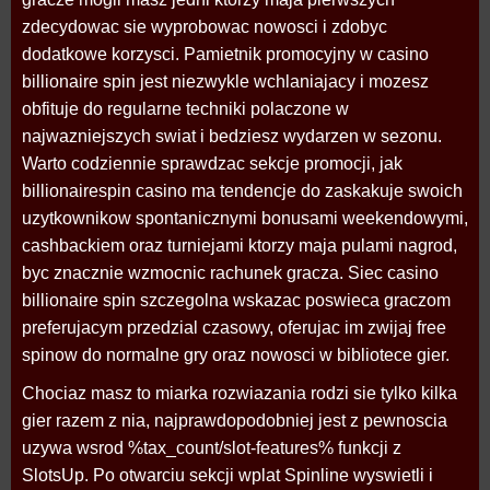
zdecydowac sie wyprobowac nowosci i zdobyc
dodatkowe korzysci. Pamietnik promocyjny w casino
billionaire spin jest niezwykle wchlaniajacy i mozesz
obfituje do regularne techniki polaczone w
najwazniejszych swiat i bedziesz wydarzen w sezonu.
Warto codziennie sprawdzac sekcje promocji, jak
billionairespin casino ma tendencje do zaskakuje swoich
uzytkownikow spontanicznymi bonusami weekendowymi,
cashbackiem oraz turniejami ktorzy maja pulami nagrod,
byc znacznie wzmocnic rachunek gracza. Siec casino
billionaire spin szczegolna wskazac poswieca graczom
preferujacym przedzial czasowy, oferujac im zwijaj free
spinow do normalne gry oraz nowosci w bibliotece gier.
Chociaz masz to miarka rozwiazania rodzi sie tylko kilka
gier razem z nia, najprawdopodobniej jest z pewnoscia
uzywa wsrod %tax_count/slot-features% funkcji z
SlotsUp. Po otwarciu sekcji wplat Spinline wyswietli i