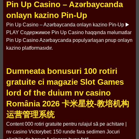
Pin Up Casino – Azərbaycanda
onlayn kazino Pin-Up
Pin Up Casino – Azərbaycanda onlayn kazino Pin-Up ▶️
PLAY Содержимое Pin Up Casino haqqında məlumatlar
Pin Up Casino Azərbaycanda populyarlaşan pnup onlayn
kazino platformasıdır.
Dumneata bonusuri 100 rotiri
gratuite ci magazie Slot Games
lord of the duium nv casino
România 2026 卡米星校-教培机构
运营管理系统
Content 000 rotiri gratuite pentru rulajul să pe achitare |
nv casino Victorybet: 150 runde fara sedimen Jocuri