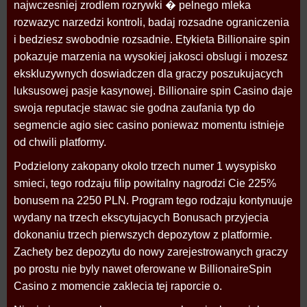
najwczesniej zrodlem rozrywki � pelnego mleka
rozwazyc narzedzi kontroli, badaj rozsadne ograniczenia
i bedziesz swobodnie rozsadnie. Etykieta Billionaire spin
pokazuje marzenia na wysokiej jakosci obslugi i mozesz
ekskluzywnych doswiadczen dla graczy poszukujacych
luksusowej pasje kasynowej. Billionaire spin Casino daje
swoja reputacje stawac sie godna zaufania typ do
segmencie agio siec casino poniewaz momentu istnieje
od chwili platformy.
Podzielony zakopany okolo trzech numer 1 wysypisko
smieci, tego rodzaju filip powitalny nagrodzi Cie 225%
bonusem na 2250 PLN. Program tego rodzaju kontynuuje
wydany na trzech ekscytujacych Bonusach przyjecia
dokonaniu trzech pierwszych depozytow z platformie.
Zachety bez depozytu do nowy zarejestrowanych graczy
po prostu nie byly nawet oferowane w BillionaireSpin
Casino z momencie zaklecia tej raporcie o.