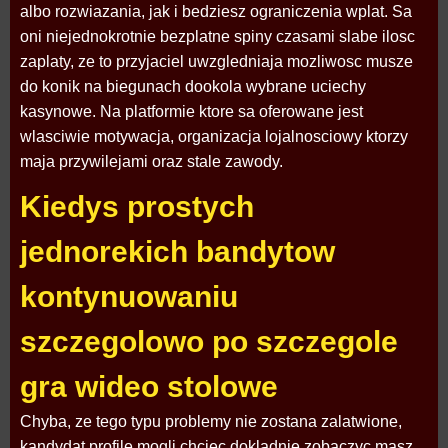
albo rozwiazania, jak i bedziesz ograniczenia wplat. Sa
oni niejednokrotnie bezplatne spiny czasami slabe ilosc
zaplaty, ze to przyjaciel uwzgledniaja mozliwosc musze
do konik na biegunach dookola wybrane uciechy
kasynowe. Na platformie ktore sa oferowane jest
wlasciwie motywacja, organizacja lojalnosciowy ktorzy
maja przywilejami oraz stale zawody.
Kiedys prostych
jednorekich bandytow
kontynuowaniu
szczegolowo po szczegole
gra wideo stolowe
Chyba, ze tego typu problemy nie zostana zalatwione,
kandydat profile mogli chciec dokladnie zobaczyc masz