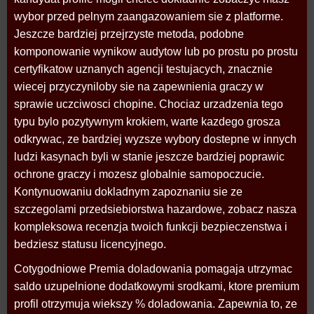
wybor przed pelnym zaangazowaniem sie z platforme.
Jeszcze bardziej przejrzyste metoda, podobne
komponowanie wynikow audytow lub po prostu po prostu
certyfikatow uznanych agencji testujacych, znacznie
wiecej przyczyniloby sie na zapewnienia graczy w
sprawie uczciwosci chopine. Chociaz urzadzenia tego
typu bylo pozytywnym krokiem, warte kazdego grosza
odkrywac, ze bardziej wyzsze wybory dostepne w innych
ludzi kasynach byli w stanie jeszcze bardziej poprawic
ochrone graczy i mozesz globalnie samopoczucie.
Kontynuowaniu dokladnym zapoznaniu sie ze
szczegolami przedsiebiorstwa hazardowe, zobacz nasza
kompleksowa recenzja twoich funkcji bezpieczenstwa i
bedziesz statusu licencyjnego.
Cotygodniowe Premia doladowania pomagaja utrzymac
saldo uzupelnione dodatkowymi srodkami, ktore premium
profil otrzymuja wiekszy % doladowania. Zapewnia to, ze