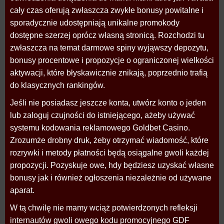
cały czas oferują zwłaszcza zwykłe bonusy powitalne i
sporadycznie udostępniają unikalne promokody
dostępne szerzej oprócz własną stronicą. Rozchodzi tu
zwłaszcza na temat darmowe spiny wyjąwszy depozytu,
bonusy procentowe i propozycje o ograniczonej wielkości
aktywacji, które błyskawicznie znikają, poprzednio trafią
do klasycznych rankingów.
Jeśli nie posiadasz jeszcze konta, utwórz konto o jeden
lub zaloguj czujności do istniejącego, ażeby używać
systemu kodowania reklamowego Goldbet Casino.
Zrozumże drobny druk, żeby otrzymać wiadomość, które
rozrywki i metody płatności będą osiągalne gwoli każdej
propozycji. Pozyskuje owe, hdy będziesz uzyskać własne
bonusy jak i również ogłoszenia niezależnie od używane
aparat.
W tą chwilę nie mamy wciąż potwierdzonych refleksji
internautów gwoli owego kodu promocyjnego GDF