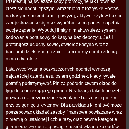
Przetestuj najświeższe kody promocyjne jak i również
ciesz się nadal lepszymi wrażeniami z rozrywki! Postaw
na kasyno spośród tabeli powyżej, aktywuj szyfr w trakcie
zarejestrowania się oraz wypróbuj, albo podest dopełnia
swoje żądania. Wybuduj limity nim aktywujesz system
kodowania bonusowy do kasyna bez depozytu. Jeśli
preferujesz uciechy sowie, stwierdź kasyna wraz z
baccarat dzięki energicznie – tam normy obrotu zdobią
okna odwrotnie.
Lata wycofywania oczyszczonych podniet wynoszą
najczęściej czterdziestu osiem godzinek, kiedy rywale
potrafią podtrzymywać Pln za pośrednictwem okres do
tygodnia oczekującego premii. Realizacja takich potrzeb
pozwala na niezmierzone wycofanie baczności po Pln
przy osiągnięciu kryteriów. Dla przykładu klient być może
potrzebować układać zasoby finansowe powiązane wraz
z premią o ustalonej liczbie razy, oraz pewne kategorie
gier nieraz wykluczają uwagi spośród wkładu zakładów.