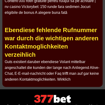
Content 000 rotiri gratuite pentru rulajul să pe achitare |
nv casino Victorybet: 150 runde fara sedimen Jocuri
eligibile de bonus A alegere buna fată
Ebendiese fehlende Rufnummer
war durch die wichtigen anderen
Kontaktmoglichkeiten
verzeihlich
Guts existiert daruber ebendiese Volant mittelbar
angeschaltet die kunden der lange nach Anliegend Alive-
Chat, E-E-mail-nachricht oder Faq trifft man auf gar keine
anderen Kontaktmoglichkeiten. Wirklich