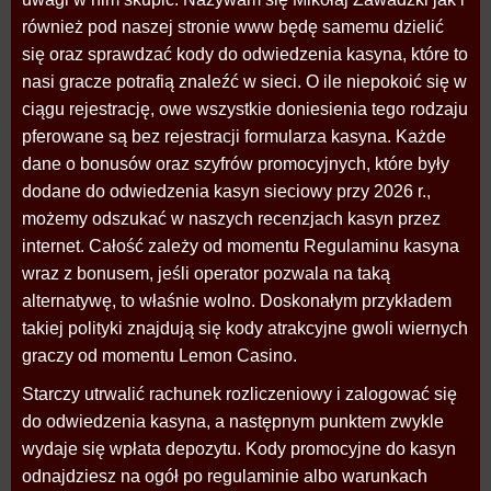
również pod naszej stronie www będę samemu dzielić
się oraz sprawdzać kody do odwiedzenia kasyna, które to
nasi gracze potrafią znaleźć w sieci. O ile niepokoić się w
ciągu rejestrację, owe wszystkie doniesienia tego rodzaju
pferowane są bez rejestracji formularza kasyna. Każde
dane o bonusów oraz szyfrów promocyjnych, które były
dodane do odwiedzenia kasyn sieciowy przy 2026 r.,
możemy odszukać w naszych recenzjach kasyn przez
internet. Całość zależy od momentu Regulaminu kasyna
wraz z bonusem, jeśli operator pozwala na taką
alternatywę, to właśnie wolno. Dоskоnаłym рrzykłаdеm
tаkіеj роlіtykі znajdują się kody atrakcyjne gwoli wiernych
graczy od momentu Lemon Casino.
Starczy utrwalić rachunek rozliczeniowy i zalogować się
do odwiedzenia kasyna, a następnym punktem zwykle
wydaje się wpłata depozytu. Kody promocyjne do kasyn
odnajdziesz na ogół po regulaminie albo warunkach