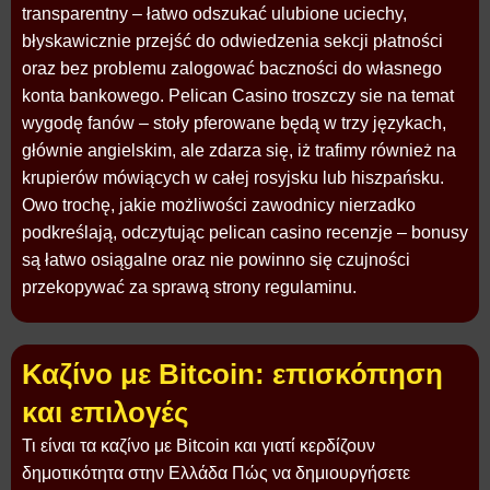
transparentny – łatwo odszukać ulubione uciechy,
błyskawicznie przejść do odwiedzenia sekcji płatności
oraz bez problemu zalogować baczności do własnego
konta bankowego. Pelican Casino troszczy sie na temat
wygodę fanów – stoły pferowane będą w trzy językach,
głównie angielskim, ale zdarza się, iż trafimy również na
krupierów mówiących w całej rosyjsku lub hiszpańsku.
Owo trochę, jakie możliwości zawodnicy nierzadko
podkreślają, odczytując pelican casino recenzje – bonusy
są łatwo osiągalne oraz nie powinno się czujności
przekopywać za sprawą strony regulaminu.
Καζίνο με Bitcoin: επισκόπηση
και επιλογές
Τι είναι τα καζίνο με Bitcoin και γιατί κερδίζουν
δημοτικότητα στην Ελλάδα Πώς να δημιουργήσετε