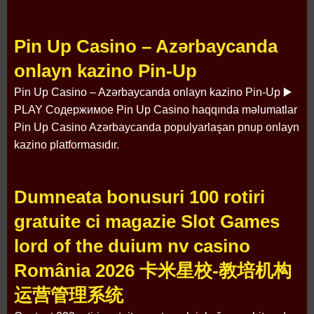
Pin Up Casino – Azərbaycanda
onlayn kazino Pin-Up
Pin Up Casino – Azərbaycanda onlayn kazino Pin-Up ▶️
PLAY Содержимое Pin Up Casino haqqında məlumatlar
Pin Up Casino Azərbaycanda populyarlaşan pnup onlayn
kazino platformasıdır.
Dumneata bonusuri 100 rotiri
gratuite ci magazie Slot Games
lord of the duium nv casino
România 2026 卡米星校-教培机构
运营管理系统