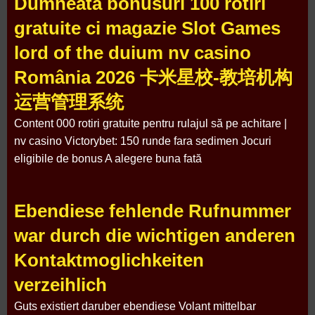
Dumneata bonusuri 100 rotiri
gratuite ci magazie Slot Games
lord of the duium nv casino
România 2026 卡米星校-教培机构
运营管理系统
Content 000 rotiri gratuite pentru rulajul să pe achitare |
nv casino Victorybet: 150 runde fara sedimen Jocuri
eligibile de bonus A alegere buna fată
Ebendiese fehlende Rufnummer
war durch die wichtigen anderen
Kontaktmoglichkeiten
verzeihlich
Guts existiert daruber ebendiese Volant mittelbar