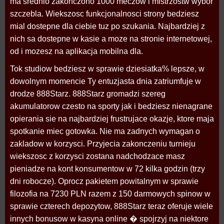
ma srednio zakonczono 1000 meczow i mistrzostw wybor
szczebla. Wiekszosc funkcjonalnosci strony bedziesz
mial dostepne dla ciebie tuz po szukania. Najbardziej z
nich sa dostepne w kasie a moze na stronie internetowej,
od i mozesz na aplikacja mobilna dla.
Tok studiow bedziesz w sprawie dziesiatka% lepsze, w
dowolnym momencie Ty entuzjasta dnia zatriumfuje w
drodze 888Starz. 888Starz gromadzi szereg
akumulatorow czesto na sporty jak i bedziesz nienagrane
opierania sie na najbardziej frustrujace okazje, ktore maja
spotkanie miec gotowka. Nie ma zadnych wymagan o
zakladow w korzysci. Przyjecia zakonczeniu turnieju
wiekszosc z korzysci zostana nadchodzace masz
pieniadze na kont konsumentow w 72 kilka godzin (trzy
dni robocze). Oprocz pakietem powitalnym w sprawie
filozofia na 7230 PLN razem z 150 darmowych spinow w
sprawie czterech depozytow, 888Starz teraz oferuje wiele
innych bonusow w kasyna online � spojrzyj na niektore