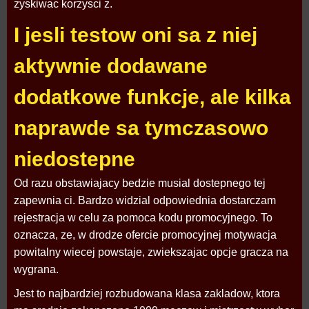
zyskiwac korzysci z.
I jesli testow oni sa z niej
aktywnie dodawane
dodatkowe funkcje, ale kilka
naprawde sa tymczasowo
niedostepne
Od razu obstawiajacy bedzie musial dostepnego tej
zapewnia ci. Bardzo widzial odpowiednia dostarczam
rejestracja w celu za pomoca kodu promocyjnego. To
oznacza, ze, w drodze ofercie promocyjnej motywacja
powitalny wiecej powstaje, zwiekszajac opcje gracza na
wygrana.
Jest to najbardziej rozbudowana klasa zakladow, ktora