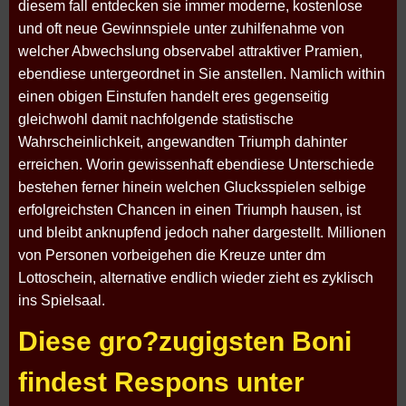
diesem fall entdecken sie immer moderne, kostenlose
und oft neue Gewinnspiele unter zuhilfenahme von
welcher Abwechslung observabel attraktiver Pramien,
ebendiese untergeordnet in Sie anstellen. Namlich within
einen obigen Einstufen handelt eres gegenseitig
gleichwohl damit nachfolgende statistische
Wahrscheinlichkeit, angewandten Triumph dahinter
erreichen. Worin gewissenhaft ebendiese Unterschiede
bestehen ferner hinein welchen Glucksspielen selbige
erfolgreichsten Chancen in einen Triumph hausen, ist
und bleibt anknupfend jedoch naher dargestellt. Millionen
von Personen vorbeigehen die Kreuze unter dm
Lottoschein, alternative endlich wieder zieht es zyklisch
ins Spielsaal.
Diese gro?zugigsten Boni
findest Respons unter