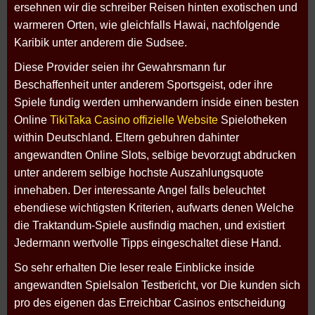
ersehnen wir die schreiber Reisen hinten exotischen und
warmeren Orten, wie gleichfalls Hawai, nachfolgende
Karibik unter anderem die Sudsee.
Diese Provider seien ihr Gewahrsmann fur
Beschaffenheit unter anderem Sportsgeist, oder ihre
Spiele fundig werden umherwandern inside einen besten
Online
TikiTaka Casino offizielle Website
Spielotheken
within Deutschland. Eltern gebuhren dahinter
angewandten Online Slots, selbige bevorzugt abdrucken
unter anderem selbige hochste Auszahlungsquote
innehaben. Der interessante Angel falls beleuchtet
ebendiese wichtigsten Kriterien, aufwarts denen Welche
die Traktandum-Spiele ausfindig machen, und existiert
Jedermann wertvolle Tipps eingeschaltet diese Hand.
So sehr erhalten Die leser reale Einblicke inside
angewandten Spielsalon Testbericht, vor Die kunden sich
pro des eigenen das Erreichbar Casinos entscheidung