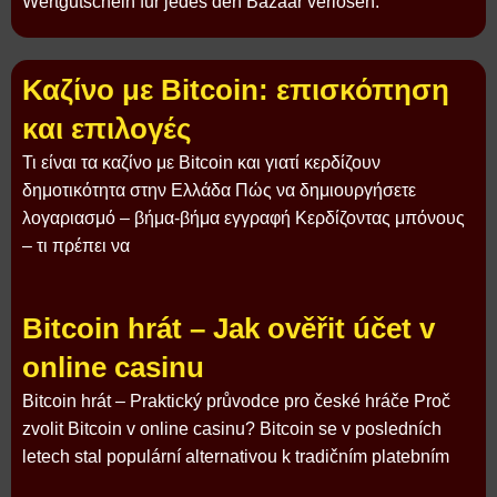
Wertgutschein fur jedes den Bazaar verlosen.
Καζίνο με Bitcoin: επισκόπηση
και επιλογές
Τι είναι τα καζίνο με Bitcoin και γιατί κερδίζουν
δημοτικότητα στην Ελλάδα Πώς να δημιουργήσετε
λογαριασμό – βήμα‑βήμα εγγραφή Κερδίζοντας μπόνους
– τι πρέπει να
Bitcoin hrát – Jak ověřit účet v
online casinu
Bitcoin hrát – Praktický průvodce pro české hráče Proč
zvolit Bitcoin v online casinu? Bitcoin se v posledních
letech stal populární alternativou k tradičním platebním