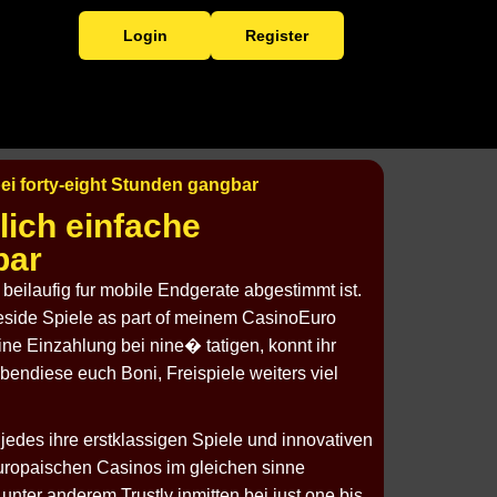
Login
Register
ei forty-eight Stunden gangbar
lich einfache
bar
beilaufig fur mobile Endgerate abgestimmt ist.
eside Spiele as part of meinem CasinoEuro
ne Einzahlung bei nine� tatigen, konnt ihr
ndiese euch Boni, Freispiele weiters viel
jedes ihre erstklassigen Spiele und innovativen
uropaischen Casinos im gleichen sinne
nter anderem Trustly inmitten bei just one bis