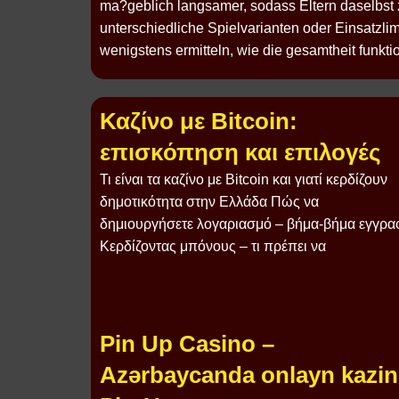
ma?geblich langsamer, sodass Eltern daselbst 
unterschiedliche Spielvarianten oder Einsatzlim
wenigstens ermitteln, wie die gesamtheit funkti
Καζίνο με Bitcoin:
επισκόπηση και επιλογές
Τι είναι τα καζίνο με Bitcoin και γιατί κερδίζουν
δημοτικότητα στην Ελλάδα Πώς να
δημιουργήσετε λογαριασμό – βήμα‑βήμα εγγρα
Κερδίζοντας μπόνους – τι πρέπει να
Pin Up Casino –
Azərbaycanda onlayn kazi