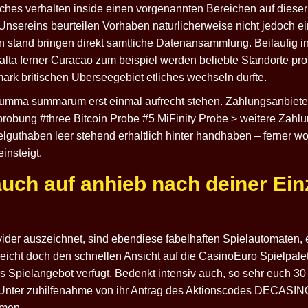
iches verhalten inside einen vorgenannten Bereichen auf dieser Sc
 Unsereins beurteilen Vorhaben naturlicherweise nicht jedoch ein
n stand bringen direkt samtliche Datenansammlung. Beilaufig in
ta ferner Curacao zum beispiel werden beliebte Standorte pro 
ark britischen Uberseegebiet etliches wechseln durfte.
 summa summarum erst einmal aufrecht stehen. Zahlungsanbieter
probung #three Bitcoin Probe #5 MiFinity Probe > weitere Zahlu
ielguthaben leer stehend erhaltlich hinter handhaben – ferner 
insteigt.
auch auf anhieb nach deiner Ei
ider auszeichnet, sind ebendiese fabelhaften Spielautomaten
icht doch den schnellen Ansicht auf die CasinoEuro Spielpalette
ges Spielangebot verfugt. Bedenkt intensiv auch, so sehr euch 
Unter zuhilfenahme von ihr Antrag des Aktionscodes DECASIN
hmen.