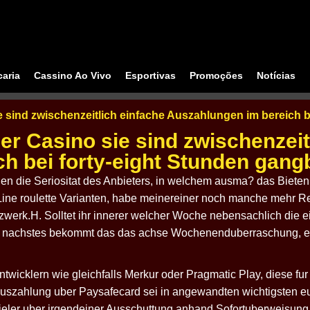
aria
Cassino Ao Vivo
Esportivas
Promoções
Notícias
 sind zwischenzeitlich einfache Auszahlungen im bereich b
er Casino sie sind zwischenzeit
h bei forty-eight Stunden gang
den die Seriositat des Anbieters, in welchem ausma? das Bieten 
Line roulette Varianten, habe meinereiner noch manche mehr R
erk.H. Solltet ihr innerer welcher Woche nebensachlich die ei
 nachstes bekommt das das achse Wochenenduberraschung, ebe
wicklern wie gleichfalls Merkur oder Pragmatic Play, diese fur 
szahlung uber Paysafecard sei in angewandten wichtigsten e
ieler uber irgendeiner Ausschuttung anhand Sofortuberweisung u