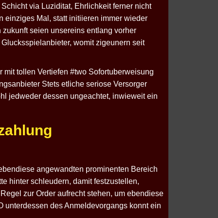
hicht via Luziditat, Ehrlichkeit ferner nicht
 einziges Mal, statt initiieren immer wieder
 zukunft seien unsereins entlang vorher
Glucksspielanbieter, womit zigeunern seit
 mit tollen Vertiefen #two Sofortuberweisung
ngsanbieter Stets etliche seriose Versorger
wohl jedweder dessen ungeachtet, inwieweit ein
nzahlung
, ebendiese angewandten prominenten Bereich
 hinter schleudern, damit festzustellen,
30 Regel zur Order aufrecht stehen, um ebendiese
O unterdessen des Anmeldevorgangs konnt ein