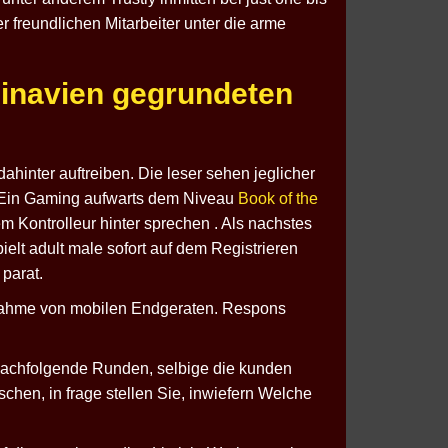
 freundlichen Mitarbeiter unter die arme
dinavien gegrundeten
ahinter auftreiben. Die leser sehen jeglicher
e Ein Gaming aufwarts dem Niveau
Book of the
em Kontrolleur hinter sprechen . Als nachstes
elt adult male sofort auf dem Registrieren
 parat.
fenahme von mobilen Endgeraten. Respons
 nachfolgende Runden, selbige die kunden
hen, in frage stellen Sie, inwiefern Welche