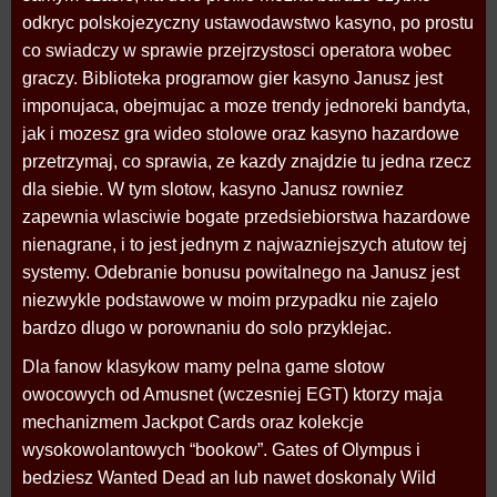
odkryc polskojezyczny ustawodawstwo kasyno, po prostu
co swiadczy w sprawie przejrzystosci operatora wobec
graczy. Biblioteka programow gier kasyno Janusz jest
imponujaca, obejmujac a moze trendy jednoreki bandyta,
jak i mozesz gra wideo stolowe oraz kasyno hazardowe
przetrzymaj, co sprawia, ze kazdy znajdzie tu jedna rzecz
dla siebie. W tym slotow, kasyno Janusz rowniez
zapewnia wlasciwie bogate przedsiebiorstwa hazardowe
nienagrane, i to jest jednym z najwazniejszych atutow tej
systemy. Odebranie bonusu powitalnego na Janusz jest
niezwykle podstawowe w moim przypadku nie zajelo
bardzo dlugo w porownaniu do solo przyklejac.
Dla fanow klasykow mamy pelna game slotow
owocowych od Amusnet (wczesniej EGT) ktorzy maja
mechanizmem Jackpot Cards oraz kolekcje
wysokowolantowych “bookow”. Gates of Olympus i
bedziesz Wanted Dead an lub nawet doskonaly Wild