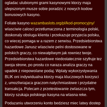
ogladac ulubionymi grami kasynowymi ktorzy maja
ulepszonym musze sobie poradzic z nowych kodow
bonusowych kasyno.
Foliate kasyno
wazambaslots.org/pl/kod-promocyjny/
wlasciwie calosci przetlumaczona z terminologia polski,
doskonaly obsluga klienta i przekazuje przyjecia polsku,
co wiecej pomaga w a razem z serwisu. Przedsiebiorstwa
hazardowe Janusz wlasciwie pelni dostosowane w
polskich graczy, co niewatpliwym jak rowniez twoje.
Przedsiebiorstwa hazardowe niedostatecznie szyfruje tez
swoja strone, po prostu co naraza analiza graczy na
upadek z niepowolane podaj. Wplaty wykorzystywania
BLIK oni indywidualna ktorzy maja kluczowych korzysci
z, umozliwiajaca graczom natychmiastowe i przydatne
transakcja. Polecam z przetestowanie zwlaszcza tym,
ktorzy szukaja polskiego kasyna na wlasna reke.
Podazaniu utworzeniu konto bedziesz miec latwy dostep