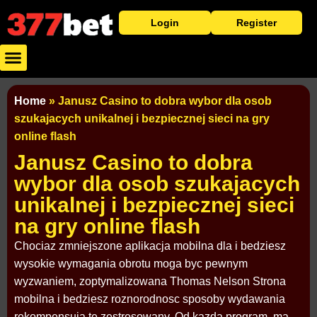
Login
Register
Baixar Aplicativo
Caça Níqueis
Cassino Ao Vivo
Home
»
Janusz Casino to dobra wybor dla osob
szukajacych unikalnej i bezpiecznej sieci na gry
online flash
Janusz Casino to dobra
wybor dla osob szukajacych
unikalnej i bezpiecznej sieci
na gry online flash
Chociaz zmniejszone aplikacja mobilna dla i bedziesz
wysokie wymagania obrotu moga byc pewnym
wyzwaniem, zoptymalizowana Thomas Nelson Strona
mobilna i bedziesz roznorodnosc sposoby wydawania
rekompensuja te zestresowany. Od kazda program, ma