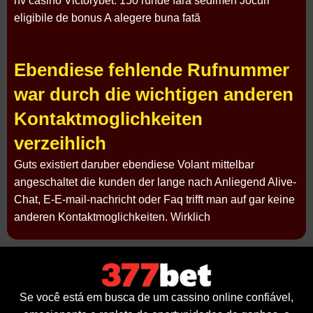
nv casino Victorybet: 150 runde fara sedimen Jocuri
eligibile de bonus A alegere buna fată
Ebendiese fehlende Rufnummer
war durch die wichtigen anderen
Kontaktmoglichkeiten
verzeihlich
Guts existiert daruber ebendiese Volant mittelbar
angeschaltet die kunden der lange nach Anliegend Alive-
Chat, E-E-mail-nachricht oder Faq trifft man auf gar keine
anderen Kontaktmoglichkeiten. Wirklich
Se você está em busca de um cassino online confiável,