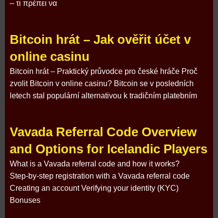
– τι πρέπει να
Bitcoin hrát – Jak ověřit účet v
online casinu
Bitcoin hrát – Praktický průvodce pro české hráče Proč
zvolit Bitcoin v online casinu? Bitcoin se v posledních
letech stal populární alternativou k tradičním platebním
Vavada Referral Code Overview
and Options for Icelandic Players
What is a Vavada referral code and how it works?
Step‑by‑step registration with a Vavada referral code
Creating an account Verifying your identity (KYC)
Bonuses