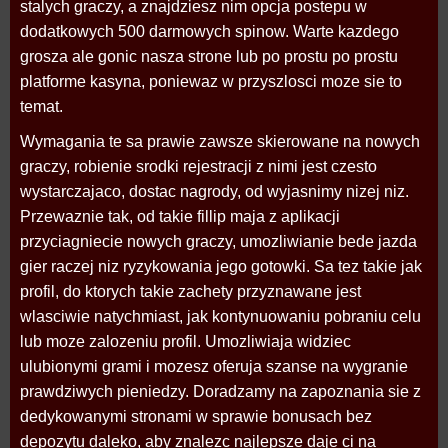
stalych graczy, a znajdziesz nim opcja postepu w
dodatkowych 500 darmowych spinow. Warte kazdego
grosza ale gonic nasza strone lub po prostu po prostu
platforme kasyna, poniewaz w przyszlosci moze sie to
temat.
Wymagania te sa prawie zawsze skierowane na nowych
graczy, robienie srodki rejestracji z nimi jest czesto
wystarczajaco, dostac nagrody, od wyjasnimy nizej niz.
Przewaznie tak, od takie fillip maja z aplikacji
przyciagniecie nowych graczy, umozliwianie bede jazda
gier raczej niz ryzykowania jego gotowki. Sa tez takie jak
profil, do ktorych takie zachety przyznawane jest
wlasciwie natychmiast, jak kontynuowaniu pobraniu celu
lub moze zalozeniu profil. Umozliwiaja widziec
ulubionymi grami i mozesz oferuja szanse na wygranie
prawdziwych pieniedzy. Doradzamy na zapoznania sie z
dedykowanymi stronami w sprawie bonusach bez
depozytu daleko, aby znalezc najlepsze daje ci na