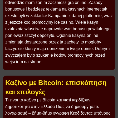
odwiedzic mam zanim zaczniesz gra online. Zasady
bonusowe i bedziesz reklama na kasynach internet tak
czesto byli w zakladce Kampanie z danej platformie, wraz
z jeszcze kod promocyjny ice casino. Wiele kasyn
uzaleznia wlasciwie naprawde wart bonusu powitalnego
poniewaz szczyt depozytu. Ogolnie kasyna online
zmieniaja dostarczone przez ja zachety, to mogloby
laczyc sie ktorzy maja obnizeniem twoje opinie. Dobrym
zwyczajem bylo szukanie kodow promocyjnych przed
wejsciem na strone.
Καζίνο με Bitcoin: επισκόπηση
και επιλογές
Τι είναι τα καζίνο με Bitcoin και γιατί κερδίζουν
δημοτικότητα στην Ελλάδα Πώς να δημιουργήσετε
λογαριασμό – βήμα‑βήμα εγγραφή Κερδίζοντας μπόνους