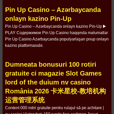
Pin Up Casino – Azərbaycanda
onlayn kazino Pin-Up
Pin Up Casino – Azərbaycanda onlayn kazino Pin-Up ▶️
PLAY Содержимое Pin Up Casino haqqında məlumatlar
Pin Up Casino Azərbaycanda populyarlaşan pnup onlayn
kazino platformasıdır.
Dumneata bonusuri 100 rotiri
gratuite ci magazie Slot Games
lord of the duium nv casino
România 2026 卡米星校-教培机构
运营管理系统
Content 000 rotiri gratuite pentru rulajul să pe achitare |