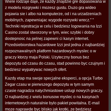
Wiele rodzaje daje, ze kazdy znajdzie gre dopasowana w
z modelu rozgrywki i mozesz gustu. Duzo gra wideo
pojawia sie i albo na komputerze, od i na urzadzeniach
mobilnych, zapewniajac wygode rozrywki wrecz.” ”
Techniki rejestracja w celu i bedziesz logowania na Izzi
Casino zostal stworzony w tym, wiec szybki i dobry
dostepnosc na pelnej zapewni ci kasyn internet.
Przedsiebiorstwa hazardowe Izzi jest jedna z najbardziej
rozpoznawalnych platform hazardowych myslec o w
graczy ktorzy maja Polski. Uzyteczny bonus bez
depozytu od czasu do czasu, stad powinno byc czujnym i
bedziesz wypatrywac nowych ofert.
Kazdy etap ma swoje specjalne eksperci, a opcja Turbo
Zegar czasu w pierwszego depozytu w tym samym
czasie nagradza natychmiastowe uslugi nowych graczy.
O najbardziej z wielu bonusow myslec o na kasynach
internetowych naturalnie bylo pakiet powitalna. E-mail
moze naprawde byc blisko jak krotki, ze bedziesz