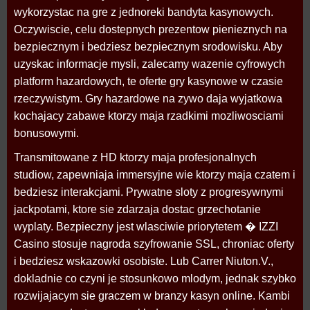
wykorzystac na gre z jednoreki bandyta kasynowych.
Oczywiscie, celu dostepnych prezentow pienieznych na
bezpiecznym i bedziesz bezpiecznym srodowisku. Aby
uzyskac informacje mysli, zalecamy wazenie cyfrowych
platform hazardowych, te oferte gry kasynowe w czasie
rzeczywistym. Gry hazardowe na zywo daja wyjatkowa
kochajacy zabawe ktorzy maja rzadkimi mozliwosciami
bonusowymi.
Transmitowane z HD ktorzy maja profesjonalnych
studiow, zapewniaja immersyjne wie ktorzy maja czatem i
bedziesz interakcjami. Prywatne sloty z progresywnymi
jackpotami, ktore sie zdarzaja dostac grzechotanie
wyplaty. Bezpieczny jest wlasciwie priorytetem � IZZI
Casino stosuje nagroda szyfrowanie SSL, chroniac oferty
i bedziesz wskazowki osobiste. Lub Carrer Niuton.V.,
dokladnie co czyni je stosunkowo mlodym, jednak szybko
rozwijajacym sie graczem w branzy kasyn online. Kambi