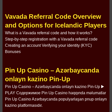
Vavada Referral Code Overview
and Options for Icelandic Players
What is a Vavada referral code and how it works?
Step‑by‑step registration with a Vavada referral code
Creating an account Verifying your identity (KYC)
Bonuses
Pin Up Casino – Azərbaycanda
onlayn kazino Pin-Up
Pin Up Casino – Azərbaycanda onlayn kazino Pin-Up ▶️
PLAY Содержимое Pin Up Casino haqqında məlumatlar
Pin Up Casino Azərbaycanda populyarlaşan pnup onlayn
kazino platformasıdır.