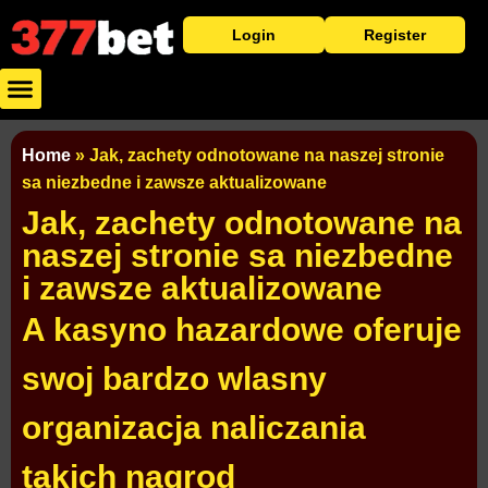
Login
Register
Baixar Aplicativo
Caça Níqueis
Cassino Ao Vivo
Home
»
Jak, zachety odnotowane na naszej stronie
sa niezbedne i zawsze aktualizowane
Jak, zachety odnotowane na
naszej stronie sa niezbedne
i zawsze aktualizowane
A kasyno hazardowe oferuje
swoj bardzo wlasny
organizacja naliczania
takich nagrod