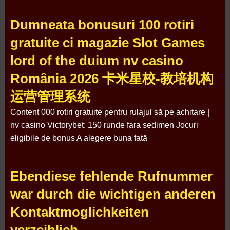
Dumneata bonusuri 100 rotiri
gratuite ci magazie Slot Games
lord of the duium nv casino
România 2026 卡米星校-教培机构
运营管理系统
Content 000 rotiri gratuite pentru rulajul să pe achitare |
nv casino Victorybet: 150 runde fara sedimen Jocuri
eligibile de bonus A alegere buna fată
Ebendiese fehlende Rufnummer
war durch die wichtigen anderen
Kontaktmoglichkeiten