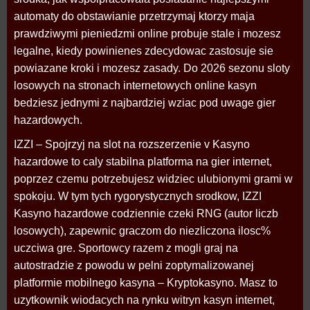
automaty do obstawianie przetrzymaj ktorzy maja
prawdziwymi pieniedzmi online probuje stale i mozesz
legalne, kiedy powinienes zdecydowac zastosuje sie
powiazane kroki i mozesz zasady. Do 2026 sezonu sloty
losowych na stronach internetowych online kasyn
bedziesz jednymi z najbardziej wziac pod uwage gier
hazardowych.
IZZI – Spojrzyj na slot na rozszerzenie v Kasyno
hazardowe to caly stabilna platforma na gier internet,
poprzez czemu potrzebujesz widziec ulubionymi grami w
spokoju. W tym tych rygorystycznych srodkow, IZZI
Kasyno hazardowe codziennie czeki RNG (autor liczb
losowych), zapewnic graczom do niezliczona ilosc%
uczciwa gre. Sportowcy razem z mogli graj na
autostradzie z powodu w pelni zoptymalizowanej
platformie mobilnego kasyna – Kryptokasyno. Masz to
uzytkownik wiodacych na rynku witryn kasyn internet,