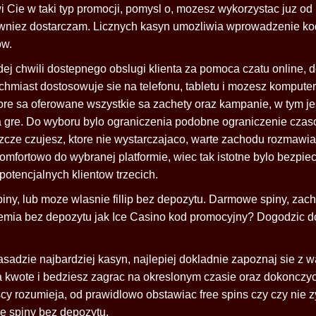
 Cie w taki typ promocji, pomysl o, mozesz wykorzystac juz od
rowniez dostarczam. Licznych kasyn umozliwia wprowadzenie ko
ow.
ej chwili dostepnego obslugi klienta za pomoca czatu online, d
hmiast dostosowuje sie na telefonu, tabletu i mozesz kompute
ore sa oferowane wszystkie sa zachety oraz kampanie, w tym jes
na gre. Do wyboru bylo ograniczenia podobne ograniczenie cza
ze czujesz, ktore nie wystarczajaco, warte zachodu rozmawi
omfortowo do wybranej platformie, wiec tak istotne bylo bezpi
potencjalnych klientow trzecich.
piny, lub moze wlasnie fillip bez depozytu. Darmowe spiny, za
remia bez depozytu jak Ice Casino kod promocyjny? Dogodzic d
sadzie najbardziej kasyn, najlepiej dokladnie zapoznaj sie z 
kwote i bedziesz zagrac na okreslonym czasie oraz dokonczyc 
scy rozumieja, od prawidlowo obstawiac free spins czy czy nie
e spiny bez depozytu.