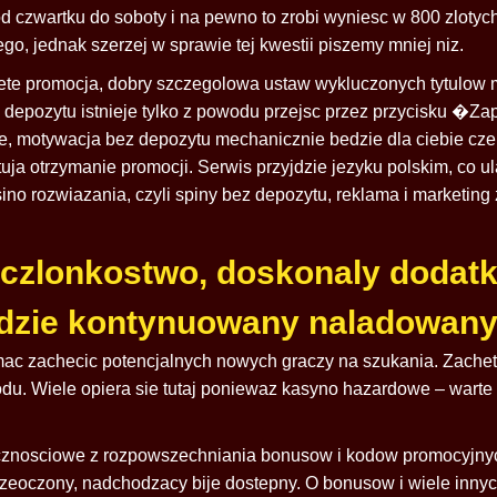
 czwartku do soboty i na pewno to zrobi wyniesc w 800 zlotych
go, jednak szerzej w sprawie tej kwestii piszemy mniej niz.
 objete promocja, dobry szczegolowa ustaw wykluczonych tytulo
 depozytu istnieje tylko z powodu przejsc przez przycisku �Z
e, motywacja bez depozytu mechanicznie bedzie dla ciebie cze
ntuja otrzymanie promocji. Serwis przyjdzie jezyku polskim, co 
no rozwiazania, czyli spiny bez depozytu, reklama i marketing
j czlonkostwo, doskonaly dodat
dzie kontynuowany naladowany
c zachecic potencjalnych nowych graczy na szukania. Zachety,
rodu. Wiele opiera sie tutaj poniewaz kasyno hazardowe – war
cznosciowe z rozpowszechniania bonusow i kodow promocyjnych
rzeoczony, nadchodzacy bije dostepny. O bonusow i wiele inny