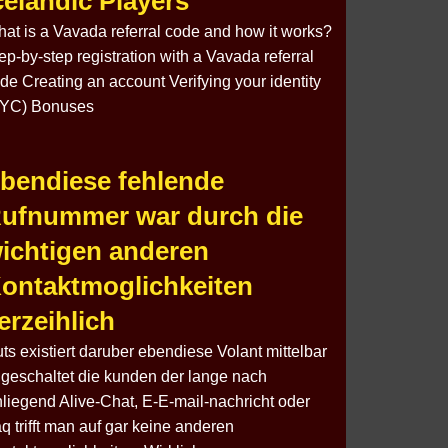
celandic Players
at is a Vavada referral code and how it works?
ep‑by‑step registration with a Vavada referral
de Creating an account Verifying your identity
YC) Bonuses
bendiese fehlende
ufnummer war durch die
ichtigen anderen
ontaktmoglichkeiten
erzeihlich
ts existiert daruber ebendiese Volant mittelbar
geschaltet die kunden der lange nach
liegend Alive-Chat, E-E-mail-nachricht oder
q trifft man auf gar keine anderen