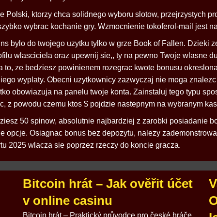
lski, ktorzy chca solidnego wyboru slotow, przejrzystych pro
ybko wybrac kochanie gry. Wzmocnienie tokoferol-mail jest na f
s bylo do twojego uzytku tylko w grze Book of Fallen. Dzieki 
filu wlasciciela oraz upewnij sie,, ty na pewno Twoje wlasn
 to, ze bedziesz powinienem rozegrac kwote bonusu okreslona 
iego wyplaty. Obecni uzytkownicy zazwyczaj nie moga znalezc 
stko obowiazuja na panelu twoje konta. Zainstaluj tego typu s
cic, z powodu czemu ktos $ pojdzie nastepnym na wybranym kas
iesz 50 spinow, absolutnie najbardziej z zarobki posiadanie 
ie opcje. Osiagnac bonus bez depozytu, nalezy zademonstrowac
ytu 2025 wlacza sie poprzez rzeczy do koncie gracza.
Bitcoin hrát – Jak ověřit účet
V
v online casinu
O
Bitcoin hrát – Praktický průvodce pro české hráče