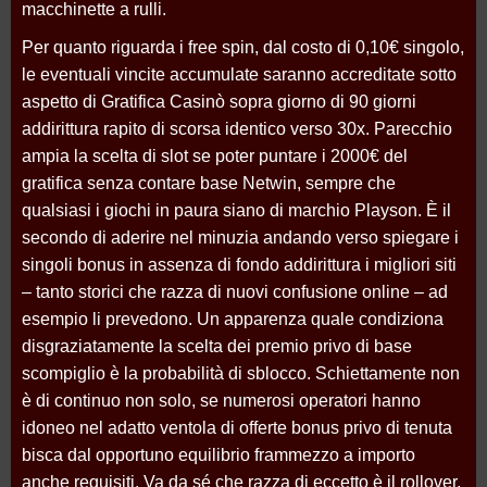
macchinette a rulli.
Per quanto riguarda i free spin, dal costo di 0,10€ singolo,
le eventuali vincite accumulate saranno accreditate sotto
aspetto di Gratifica Casinò sopra giorno di 90 giorni
addirittura rapito di scorsa identico verso 30x. Parecchio
ampia la scelta di slot se poter puntare i 2000€ del
gratifica senza contare base Netwin, sempre che
qualsiasi i giochi in paura siano di marchio Playson. È il
secondo di aderire nel minuzia andando verso spiegare i
singoli bonus in assenza di fondo addirittura i migliori siti
– tanto storici che razza di nuovi confusione online – ad
esempio li prevedono. Un apparenza quale condiziona
disgraziatamente la scelta dei premio privo di base
scompiglio è la probabilità di sblocco. Schiettamente non
è di continuo non solo, se numerosi operatori hanno
idoneo nel adatto ventola di offerte bonus privo di tenuta
bisca dal opportuno equilibrio frammezzo a importo
anche requisiti. Va da sé che razza di eccetto è il rollover,