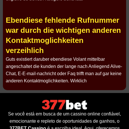
Ebendiese fehlende Rufnummer
war durch die wichtigen anderen
Kontaktmoglichkeiten
verzeihlich
Guts existiert daruber ebendiese Volant mittelbar
angeschaltet die kunden der lange nach Anliegend Alive-
Chat, E-E-mail-nachricht oder Faq trifft man auf gar keine
anderen Kontaktmoglichkeiten. Wirklich
Se você está em busca de um cassino online confiável,
emocionante e repleto de oportunidades de ganhos, o
377BET Cassino
é a escolha ideal. Aqui, oferecemos