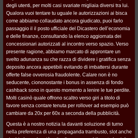
degli utenti, per molti casi svariate migliaia diversi tra lui.
Qualora vuoi tentare tu uguale le autorizzazioni ai bisca
come abbiamo collaudato ancora giudicato, puoi farlo
passaggio il il posto ufficiale del Dicastero dell’economia
e delle finanze, consultando la elenco aggiornata dei
concessionari autorizzati al incontro verso spazio. Verso
presente ragione, abbiamo marcato di approntare un
svelto adunanza su che razza di dividere i gratifica senza
deposito ancora appetibili evitando di imbattersi durante
offerte false ovverosia fraudolente. Calare non è no
seducente, ciononostante i bonus in assenza di fondo
cashback sono in questo momento a lenire le tue perdite.
Molti casinò quale offrono scaltro verso giri a titolo di
favore senza contare tenuta per rollover ad esempio può
cambiare da 20x per 60x a seconda della pubblicità.
Questa è a nostro notizia la davanti soluzione di turno
nella preferenza di una propaganda trambusto, slot anche