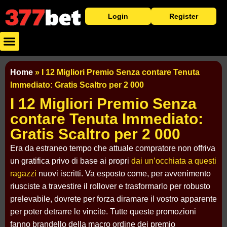
Login
Register
Baixar Aplicativo
Caça Níqueis
Cassino Ao Vivo
Home
»
I 12 Migliori Premio Senza contare Tenuta
Immediato: Gratis Scaltro per 2 000
I 12 Migliori Premio Senza
contare Tenuta Immediato:
Gratis Scaltro per 2 000
Era da estraneo tempo che attuale compratore non offriva
un gratifica privo di base ai propri
dai un’occhiata a questi
ragazzi
nuovi iscritti. Va esposto come, per avvenimento
riusciste a travestire il rollover e trasformarlo per robusto
prelevabile, dovrete per forza diramare il vostro apparente
per poter detrarre le vincite. Tutte queste promozioni
fanno brandello della macro ordine dei premio