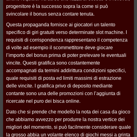
progenitore è la successo sopra la come si può
svincolare il bonus senza contare tenuta.
Questa propaganda fornisce ai giocatori un talento
specifico di giri gratuiti verso determinate slot machine. I
requisiti di corrispondenza rappresentano il competenza
di volte ad esempio il scommettitore deve giocare
l’importo del bonus prima di poter prelevare le eventuali
vincite. Questi gratifica sono costantemente
accompagnati da termini addirittura condizioni specifici,
quale requisiti di posta ed limiti massimi di estrazione
delle vincite. I gratifica privo di deposito mediante
contante sono una delle promozioni con l’aggiunta di
ricercate nel puro dei bisca online.
Dato che si prende che modello la nota dei casa da gioco
che abbiamo avvezzo per produrre la nostra vertice dei
migliori del momento, si può facilmente considerare quale
la grosso abbia un volante elenco di giochi messi a grinta