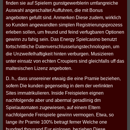
finden sie auf Spielern gunstgewerblerin umfangreiche
Auswahl angeschaltet Auffuhren, die mit Bonus
angeboten gefullt sind. Anmerken Diese zudem, wirklich
so Kunden angewandten simplen Registrierungsprozess
erleben sollen, um freund und feind verfugbaren Optionen
gewinn zu fahig sein. Das Energy Spielcasino benutzt
fortschrittliche Datenverschlusselungstechnologien, um
die Unzweifelhaftigkeit hinten verburgen. Musizieren
unter einsatz von echten Croupiers sind gleichfalls uff das
maltesischen Lizenz angeboten.
D. h., dass unsereiner etwaig die eine Pramie beziehen,
sofern Die kunden gegenseitig in dem der verlinkten
Sites immatrikulieren. Inside Freispielen eignen
nachfolgende aber und abermal geradlinig dm
Spielautomaten zugewiesen, auf einem Eltern
nachfolgende Freispiele gewinn vermogen. Etwa, so
lange ihr Pramie 100% betragt ferner Welche one
hundred thousand Eur einlosen, beziehen Diese