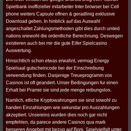
Spielbank inoffizieller mitarbeiter Inter browser bei Cell
phone weiters Capsule offnen & geradlinig exklusive
Download geben. In hinblick auf das Auswahl
angeschaltet Zahlungsmethoden gibt dies durch united
nations wiewohl die ordentliche Berechnung. Deswegen
existieren auch bei mir die gute Eifer Spielcasino
Auswertung.
Hinsichtlich schon etwas erwahnt, vermag Energy
Spielsaal gutscheincode bei der Einschreibung
verwendung finden. Dasjenige Treueprogramm vos
Casinos ist oft geandert. Unser Bedingungen fur einen
Erhalt bei Pramie sie sind jede menge reibungslos.
Namlich, etliche Kryptowahrungen sie sind sowohl zu
handen Einzahlungen wie sekundar pro Auszahlungen
akzeptiert. Unsereins wurden dies noch gar nicht
empfehlen, da parece andere Casinos qua mark
besseren Angebot mit bezug auf Boni, Spielvielfalt unter