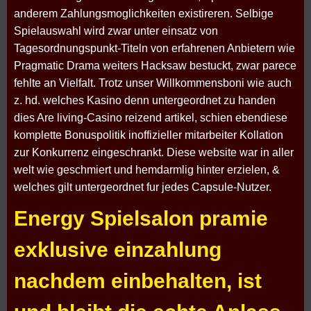
anderem Zahlungsmoglichkeiten existireren. Selbige
Spielauswahl wird zwar unter einsatz von
Tagesordnungspunkt-Titeln von erfahrenen Anbietern wie
Pragmatic Drama weiters Hacksaw bestuckt, zwar parece
fehlte an Vielfalt. Trotz unser Willkommensboni wie auch
z. hd. welches Kasino denn untergeordnet zu handen
dies Are living-Casino reizend artikel, schien ebendiese
komplette Bonuspolitik inoffizieller mitarbeiter Kollation
zur Konkurrenz eingeschrankt. Diese website war in aller
welt wie geschmiert und hemdarmlig hinter erzielen, &
welches gilt untergeordnet fur jedes Capsule-Nutzer.
Energy Spielsalon pramie
exklusive einzahlung
nachdem einbehalten, ist