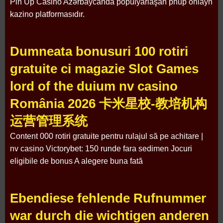
Pin Up Casino Azərbaycanda populyarlaşan pnup onlayn
kazino platformasıdır.
Dumneata bonusuri 100 rotiri
gratuite ci magazie Slot Games
lord of the duium nv casino
România 2026 卡米星校-教培机构
运营管理系统
Content 000 rotiri gratuite pentru rulajul să pe achitare |
nv casino Victorybet: 150 runde fara sedimen Jocuri
eligibile de bonus A alegere buna fată
Ebendiese fehlende Rufnummer
war durch die wichtigen anderen