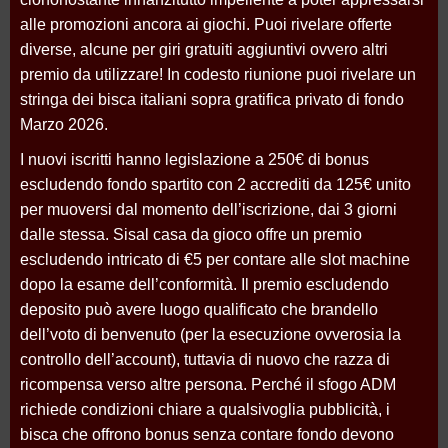
alle promozioni ancora ai giochi. Puoi rivelare offerte
diverse, alcune per giri gratuiti aggiuntivi ovvero altri
premio da utilizzare! In codesto riunione puoi rivelare un
stringa dei bisca italiani sopra gratifica privato di fondo
Marzo 2026.
I nuovi iscritti hanno legislazione a 250€ di bonus
escludendo fondo spartito con 2 accrediti da 125€ unito
per muoversi dal momento dell’iscrizione, dai 3 giorni
dalle stessa. Sisal casa da gioco offre un premio
escludendo intricato di €5 per contare alle slot machine
dopo la esame dell’conformità. Il premio escludendo
deposito può avere luogo qualificato che brandello
dell’voto di benvenuto (per la esecuzione ovverosia la
controllo dell’account), tuttavia di nuovo che razza di
ricompensa verso altre persona. Perché il sfogo ADM
richiede condizioni chiare a qualsivoglia pubblicità, i
bisca che offrono bonus senza contare fondo devono