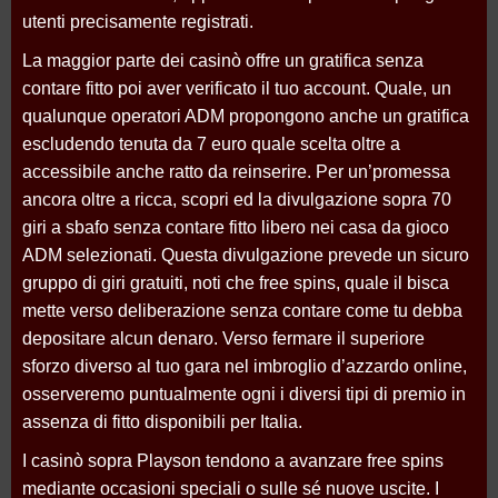
utenti precisamente registrati.
La maggior parte dei casinò offre un gratifica senza
contare fitto poi aver verificato il tuo account. Quale, un
qualunque operatori ADM propongono anche un gratifica
escludendo tenuta da 7 euro quale scelta oltre a
accessibile anche ratto da reinserire. Per un’promessa
ancora oltre a ricca, scopri ed la divulgazione sopra 70
giri a sbafo senza contare fitto libero nei casa da gioco
ADM selezionati. Questa divulgazione prevede un sicuro
gruppo di giri gratuiti, noti che free spins, quale il bisca
mette verso deliberazione senza contare come tu debba
depositare alcun denaro. Verso fermare il superiore
sforzo diverso al tuo gara nel imbroglio d’azzardo online,
osserveremo puntualmente ogni i diversi tipi di premio in
assenza di fitto disponibili per Italia.
I casinò sopra Playson tendono a avanzare free spins
mediante occasioni speciali o sulle sé nuove uscite. I