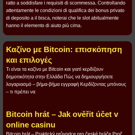
ratto a soddisfare i requisiti di scommessa. Controllando
attentamente le condizioni di qualifica dei bonus privato
di deposito a il bisca, noterai che le slot abitualmente
hanno il elemento di aiuto più cima.
Καζίνο με Bitcoin: επισκόπηση
και επιλογές
Τι είναι τα καζίνο με Bitcoin και γιατί κερδίζουν
δημοτικότητα στην Ελλάδα Πώς να δημιουργήσετε
λογαριασμό – βήμα‑βήμα εγγραφή Κερδίζοντας μπόνους
– τι πρέπει να
Bitcoin hrát – Jak ověřit účet v
online casinu
Bitcoin hrát – Praktický průvodce pro české hráče Proč