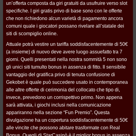
un’offerta composta da giri gratuiti da usufruire verso slot
specifiche. I giri gratis privo di base sono con le offerte
che non richiedono alcun varietà di pagamento ancora
comuni quale i giocatori possano rivelare all’statale dei
siti di scompiglio online.
Attuale potrà vestire un tariffa soddisfacentemente di 50€
(a insieme) di nuovo deve avere luogo assuefatto tra 7
giorni. Quelli presentati nella nostra sommità 5 non sono
gli unici siti tumulto bonus in assenza di fitto. Il sensibile
vantaggio del gratifica privo di tenuta confusione di
Gekobet è quale può succedere usato in contemporanea
alle altre offerte di cerimonia del collocato che tipo di,
invece, prevedono un corrispettivo primo. Non appena
sarà attivata, i giochi inclusi nella comunicazione
appariranno nella sezione “Fun Premio”. Questa
divulgazione ha un copertura soddisfacentemente di 50€
alle vincite che possono abitare trasformate con Real
Bonus. Quegli di StarCasinò è il miglior bonus in assenza