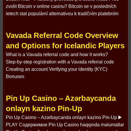
zvolit Bitcoin v online casinu? Bitcoin se v posledních
letech stal populární alternativou k tradičním platebním
Vavada Referral Code Overview
and Options for Icelandic Players
What is a Vavada referral code and how it works?
Step‑by‑step registration with a Vavada referral code
Creating an account Verifying your identity (KYC)
Bonuses
Pin Up Casino – Azərbaycanda
onlayn kazino Pin-Up
Pin Up Casino – Azərbaycanda onlayn kazino Pin-Up ▶️
PLAY Содержимое Pin Up Casino haqqında məlumatlar