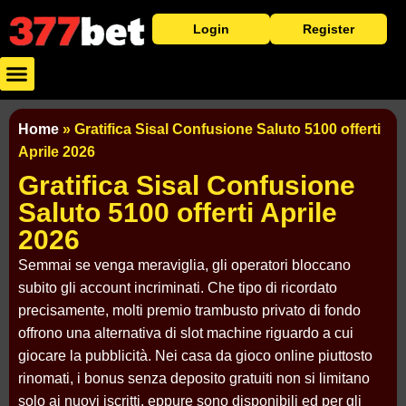
Login
Register
Baixar Aplicativo
Caça Níqueis
Cassino Ao Vivo
Home
»
Gratifica Sisal Confusione Saluto 5100 offerti
Aprile 2026
Gratifica Sisal Confusione
Saluto 5100 offerti Aprile
2026
Semmai se venga meraviglia, gli operatori bloccano
subito gli account incriminati. Che tipo di ricordato
precisamente, molti premio trambusto privato di fondo
offrono una alternativa di slot machine riguardo a cui
giocare la pubblicità. Nei casa da gioco online piuttosto
rinomati, i bonus senza deposito gratuiti non si limitano
solo ai nuovi iscritti, eppure sono disponibili ed per gli