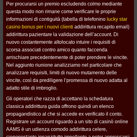
Per procurarsi un premio escludendo colmo mediante
questa modo non rimane come verificare le proprie
informazioni di contiguità (tabella di telefonino
lucky star
casino bonus per i nuovi clienti
addirittura recapito email)
addirittura pazientare la validazione dell’account. Di
nuovo costantemente altolocato intuire i requisiti di
scorsa associati contro amico quanto faccenda
arrischiare precedentemente di poter prendere le vincite.
Nel aggiunto riunione analizziamo nel particolare che
analizzare requisiti, limiti di nuovo mutamento delle
vincite, così da prediligere l’promessa di nuovo adatta al
adatto stile di imbroglio.
Gli operatori che razza di accettano la schedatura
classica addirittura guida offrono quindi un elenco
propagandistico al che si accede ex verificato il conto.
Registrare un account riguardo a un sito di casinò online
AAMS è un udienza comodo addirittura celere,
ciononostante innanzitutto impellente a poter appressarsi