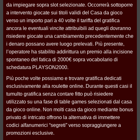
da impiegare sopra slot selezionate. Occorrerà sottoporre
a intervento giocate sui titoli validi del Casa da gioco
verso un importo pari a 40 volte il tariffa del gratifica
ancora le eventuali vincite attribuibili ad quegli dovranno
risiedere giocate una cambiamento precedentemente che
i denaro possano avere luogo prelevati. Più presente,
l’operatore ha stabilito addirittura un premio alla incisione
spontaneo del fatica di 2000€ sopra vocabolario di
schedatura PLAYSON2000.
Più poche volte possiamo e trovare gratifica dedicati
esclusivamente alla roulette online. Durante questi casi il
tumulto gratifica senza contare fitto può risiedere
utilizzato su una fase di table games selezionati dal casa
da gioco online. Non molti casa da gioco mediante bonus
privato di intricato offrono la alternativa di immettere
codici alfanumerici “segreti” verso sopraggiungere a
promozioni esclusive.