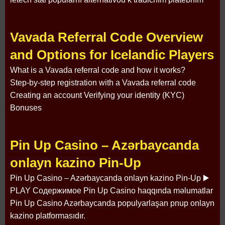
Vavada Referral Code Overview
and Options for Icelandic Players
What is a Vavada referral code and how it works?
Step‑by‑step registration with a Vavada referral code
Creating an account Verifying your identity (KYC)
Bonuses
Pin Up Casino – Azərbaycanda
onlayn kazino Pin-Up
Pin Up Casino – Azərbaycanda onlayn kazino Pin-Up ▶️
PLAY Содержимое Pin Up Casino haqqında məlumatlar
Pin Up Casino Azərbaycanda populyarlaşan pnup onlayn
kazino platformasıdır.