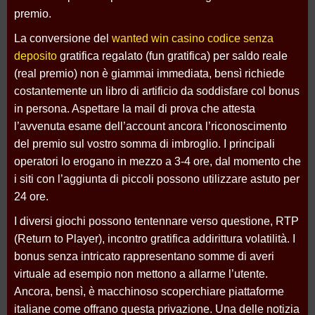
premio.
La conversione del
wanted win casino codice senza
deposito
gratifica regalato (fun gratifica) per saldo reale
(real premio) non è giammai immediata, bensì richiede
costantemente un libro di artificio da soddisfare col bonus
in persona. Aspettare la mail di prova che attesta
l’avvenuta esame dell’account ancora l’riconoscimento
del premio sul vostro somma di imbroglio. I principali
operatori lo erogano in mezzo a 3-4 ore, dal momento che
i siti con l’aggiunta di piccoli possono utilizzare astuto per
24 ore.
I diversi giochi possono tentennare verso questione, RTP
(Return to Player), incontro gratifica addirittura volatilità. I
bonus senza intricato rappresentano somme di averi
virtuale ad esempio non mettono a allarme l’utente.
Ancora, bensì, è macchinoso scoperchiare piattaforme
italiane come offrano questa privazione. Una delle notizia