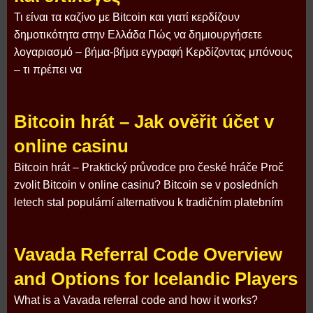
Τι είναι τα καζίνο με Bitcoin και γιατί κερδίζουν
δημοτικότητα στην Ελλάδα Πώς να δημιουργήσετε
λογαριασμό – βήμα‑βήμα εγγραφή Κερδίζοντας μπόνους
– τι πρέπει να
Bitcoin hrát – Jak ověřit účet v
online casinu
Bitcoin hrát – Praktický průvodce pro české hráče Proč
zvolit Bitcoin v online casinu? Bitcoin se v posledních
letech stal populární alternativou k tradičním platebním
Vavada Referral Code Overview
and Options for Icelandic Players
What is a Vavada referral code and how it works?