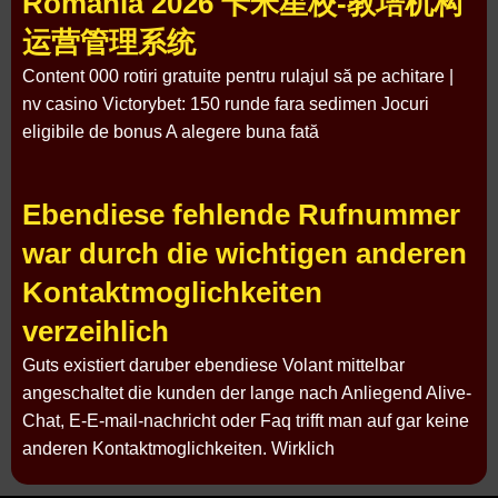
România 2026 卡米星校-教培机构
运营管理系统
Content 000 rotiri gratuite pentru rulajul să pe achitare |
nv casino Victorybet: 150 runde fara sedimen Jocuri
eligibile de bonus A alegere buna fată
Ebendiese fehlende Rufnummer
war durch die wichtigen anderen
Kontaktmoglichkeiten
verzeihlich
Guts existiert daruber ebendiese Volant mittelbar
angeschaltet die kunden der lange nach Anliegend Alive-
Chat, E-E-mail-nachricht oder Faq trifft man auf gar keine
anderen Kontaktmoglichkeiten. Wirklich