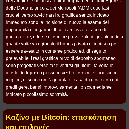
Nel ambiente dei bisca online regolamentati dall’Agenzia
delle Dogane ancora dei Monopoli (ADM), due fasi
cruciali verso avvicinarsi ai gratifica senza intricato
immediato sono la incisione di nuovo la esame del
opportunità di inganno. Il rollover, ovvero rapito di
puntata, che, è forse il termine prevalente in quanto indica
quante volte va rigiocato il bonus privato di intricato per
essere travestito in contante pratico ed, di seguito,
prelevabile. I real gratifica privo di deposito spontaneo
sono progettati verso far divertirsi gli utenti, talvolta le
offerte di deposito possono vestire termini e condizioni
migliori; ci sono con l’aggiunta di casa da gioco con cui
prediligere, bensì improvvisamente i bisca mediante
intricato piccolissimo sommità.
Καζίνο με Bitcoin: επισκόπηση
και επιλογές